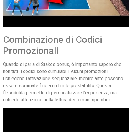
Combinazione di Codici
Promozionali
Quando si parla di Stakes bonus, è importante sapere che
non tutti i codici sono cumulabili. Alcuni promozioni
richiedono l’attivazione sequenziale, mentre altre possono
essere sommate fino a un limite prestabilito. Questa
flessibilità permette di personalizzare l’esperienza, ma
richiede attenzione nella lettura dei termini specifici.