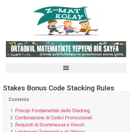
Stakes Bonus Code Stacking Rules
Contents
Principi Fondamentali dello Stacking
Combinazione di Codici Promozionali
Requisiti di Scommessa e Vincoli
Limitazioni Temporali e di Utilizzo