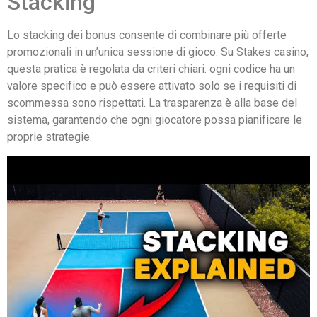
Stacking
Lo stacking dei bonus consente di combinare più offerte
promozionali in un’unica sessione di gioco. Su Stakes casino,
questa pratica è regolata da criteri chiari: ogni codice ha un
valore specifico e può essere attivato solo se i requisiti di
scommessa sono rispettati. La trasparenza è alla base del
sistema, garantendo che ogni giocatore possa pianificare le
proprie strategie.