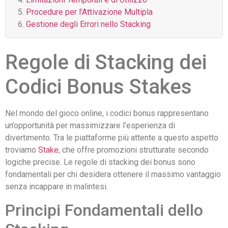
Procedure per l’Attivazione Multipla
Gestione degli Errori nello Stacking
Regole di Stacking dei
Codici Bonus Stakes
Nel mondo del gioco online, i codici bonus rappresentano
un’opportunità per massimizzare l’esperienza di
divertimento. Tra le piattaforme più attente a questo aspetto
troviamo
Stake
, che offre promozioni strutturate secondo
logiche precise. Le regole di stacking dei bonus sono
fondamentali per chi desidera ottenere il massimo vantaggio
senza incappare in malintesi.
Principi Fondamentali dello