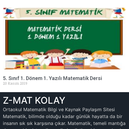
5. Sınıf 1. Dönem 1. Yazılı Matematik Dersi
20 Kasım 2019
Z-MAT KOLAY
Ortaokul Matematik Bilgi ve Kaynak Paylaşım Sitesi
Matematik, bilimde olduğu kadar günlük hayatta da bir
insanın sık sık karşısına çıkar. Matematik, temeli mantığa