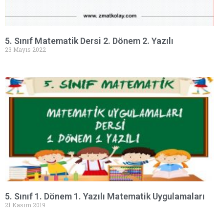
5. Sınıf Matematik Dersi 2. Dönem 2. Yazılı
23 Mayıs 2022
5. Sınıf 1. Dönem 1. Yazılı Matematik Uygulamaları
21 Kasım 2019