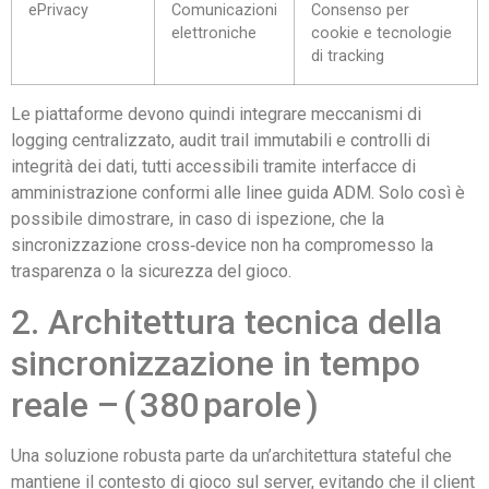
ePrivacy
Comunicazioni
Consenso per
elettroniche
cookie e tecnologie
di tracking
Le piattaforme devono quindi integrare meccanismi di
logging centralizzato, audit trail immutabili e controlli di
integrità dei dati, tutti accessibili tramite interfacce di
amministrazione conformi alle linee guida ADM. Solo così è
possibile dimostrare, in caso di ispezione, che la
sincronizzazione cross‑device non ha compromesso la
trasparenza o la sicurezza del gioco.
2. Architettura tecnica della
sincronizzazione in tempo
reale – ( 380 parole )
Una soluzione robusta parte da un’architettura stateful che
mantiene il contesto di gioco sul server, evitando che il client