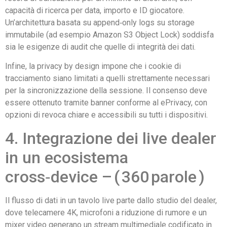
capacità di ricerca per data, importo e ID giocatore.
Un’architettura basata su append‑only logs su storage
immutabile (ad esempio Amazon S3 Object Lock) soddisfa
sia le esigenze di audit che quelle di integrità dei dati.
Infine, la privacy by design impone che i cookie di
tracciamento siano limitati a quelli strettamente necessari
per la sincronizzazione della sessione. Il consenso deve
essere ottenuto tramite banner conforme al ePrivacy, con
opzioni di revoca chiare e accessibili su tutti i dispositivi.
4. Integrazione dei live dealer
in un ecosistema
cross‑device – ( 360 parole )
Il flusso di dati in un tavolo live parte dallo studio del dealer,
dove telecamere 4K, microfoni a riduzione di rumore e un
mixer video generano un stream multimediale codificato in