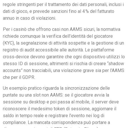
regole stringenti per il trattamento dei dati personali, inclusi i
dati di gioco, e prevede sanzioni fino al 4 % del fatturato
annuo in caso di violazioni.
Per i casinò che offrono casi non AAMS sicuri, la normativa
richiede comunque la verifica dell’identità del giocatore
(KYC), la segnalazione di attività sospette e la gestione di un
registro di audit accessibile alle autorità. Le piattaforme
cross‑device devono garantire che ogni dispositivo utilizzi lo
stesso ID di sessione, altrimenti si rischia di creare “shadow
accounts” non tracciabili, una violazione grave sia per l’AAMS
che per il GDPR.
Un esempio pratico riguarda la sincronizzazione delle
puntate su una slot non AAMS: se il giocatore avvia la
sessione su desktop e poi passa al mobile, il server deve
riconoscere il medesimo token di sessione, aggiornare il
saldo in tempo reale e registrare l’evento nei log di
compliance. La mancata corrispondenza può portare a