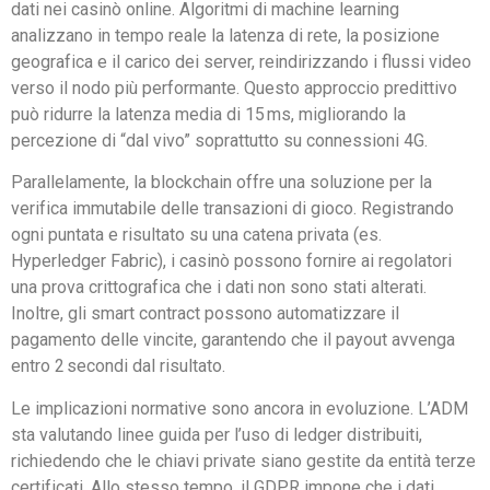
dati nei casinò online. Algoritmi di machine learning
analizzano in tempo reale la latenza di rete, la posizione
geografica e il carico dei server, reindirizzando i flussi video
verso il nodo più performante. Questo approccio predittivo
può ridurre la latenza media di 15 ms, migliorando la
percezione di “dal vivo” soprattutto su connessioni 4G.
Parallelamente, la blockchain offre una soluzione per la
verifica immutabile delle transazioni di gioco. Registrando
ogni puntata e risultato su una catena privata (es.
Hyperledger Fabric), i casinò possono fornire ai regolatori
una prova crittografica che i dati non sono stati alterati.
Inoltre, gli smart contract possono automatizzare il
pagamento delle vincite, garantendo che il payout avvenga
entro 2 secondi dal risultato.
Le implicazioni normative sono ancora in evoluzione. L’ADM
sta valutando linee guida per l’uso di ledger distribuiti,
richiedendo che le chiavi private siano gestite da entità terze
certificati. Allo stesso tempo, il GDPR impone che i dati