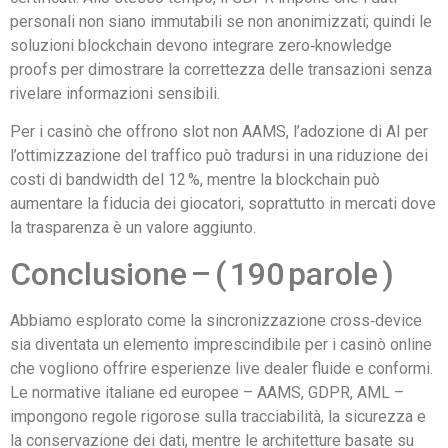
personali non siano immutabili se non anonimizzati; quindi le
soluzioni blockchain devono integrare zero‑knowledge
proofs per dimostrare la correttezza delle transazioni senza
rivelare informazioni sensibili.
Per i casinò che offrono slot non AAMS, l’adozione di AI per
l’ottimizzazione del traffico può tradursi in una riduzione dei
costi di bandwidth del 12 %, mentre la blockchain può
aumentare la fiducia dei giocatori, soprattutto in mercati dove
la trasparenza è un valore aggiunto.
Conclusione – ( 190 parole )
Abbiamo esplorato come la sincronizzazione cross‑device
sia diventata un elemento imprescindibile per i casinò online
che vogliono offrire esperienze live dealer fluide e conformi.
Le normative italiane ed europee – AAMS, GDPR, AML –
impongono regole rigorose sulla tracciabilità, la sicurezza e
la conservazione dei dati, mentre le architetture basate su