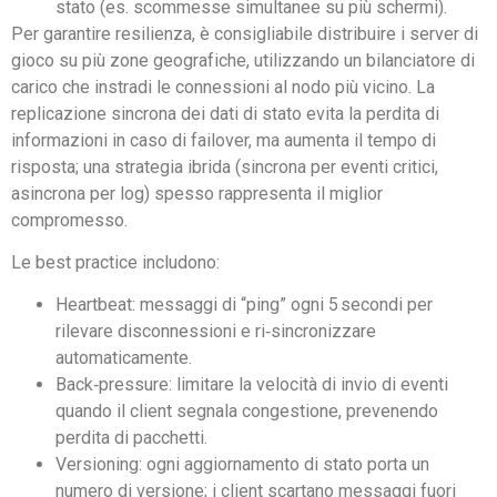
stato (es. scommesse simultanee su più schermi).
Per garantire resilienza, è consigliabile distribuire i server di
gioco su più zone geografiche, utilizzando un bilanciatore di
carico che instradi le connessioni al nodo più vicino. La
replicazione sincrona dei dati di stato evita la perdita di
informazioni in caso di failover, ma aumenta il tempo di
risposta; una strategia ibrida (sincrona per eventi critici,
asincrona per log) spesso rappresenta il miglior
compromesso.
Le best practice includono:
Heartbeat: messaggi di “ping” ogni 5 secondi per
rilevare disconnessioni e ri‑sincronizzare
automaticamente.
Back‑pressure: limitare la velocità di invio di eventi
quando il client segnala congestione, prevenendo
perdita di pacchetti.
Versioning: ogni aggiornamento di stato porta un
numero di versione; i client scartano messaggi fuori