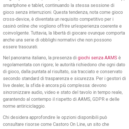
smartphone e tablet, continuando la stessa sessione di
gioco senza interruzioni. Questa tendenza, nota come gioco
cross‑device, è diventata un requisito competitivo per i
casinò online che vogliono offrire un’esperienza coerente e
coinvolgente. Tuttavia, la libertà di giocare ovunque comporta
anche una serie di obblighi normativi che non possono
essere trascurati.
Nel panorama italiano, la presenza di
giochi senza AAMS
è
regolamentata con rigore; le autorità richiedono che ogni dato
di gioco, dalla puntata al risultato, sia tracciato e conservato
secondo standard di trasparenza e sicurezza. Per i gestori di
live dealer, la sfida è ancora più complessa: devono
sincronizzare audio, video e stato del tavolo in tempo reale,
garantendo al contempo il rispetto di AAMS, GDPR e delle
norme antiriciclaggio.
Chi desidera approfondire le opzioni disponibili può
consultare risorse come Castoro On Line, un sito che