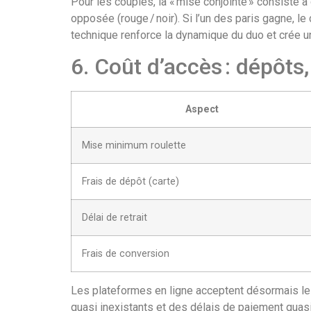
Pour les couples, la « mise conjointe » consiste 
opposée (rouge / noir). Si l’un des paris gagne, le
technique renforce la dynamique du duo et crée un
6. Coût d’accès : dépôts,
Aspect
Mise minimum roulette
Frais de dépôt (carte)
Délai de retrait
Frais de conversion
Les plateformes en ligne acceptent désormais les 
quasi inexistants et des délais de paiement quasi