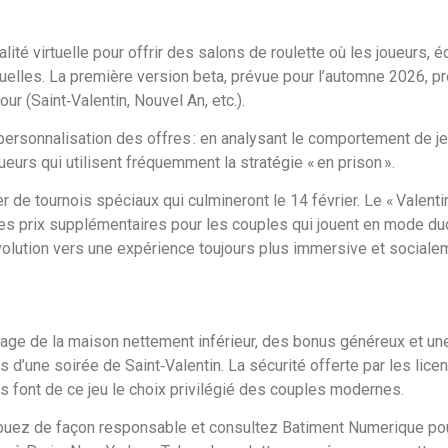
lité virtuelle pour offrir des salons de roulette où les joueurs,
rtuelles. La première version beta, prévue pour l’automne 2026, 
ur (Saint‑Valentin, Nouvel An, etc.).
 la personnalisation des offres : en analysant le comportement de
eurs qui utilisent fréquemment la stratégie « en prison ».
er de tournois spéciaux qui culmineront le 14 février. Le « Valen
s prix supplémentaires pour les couples qui jouent en mode duo. C
volution vers une expérience toujours plus immersive et sociale
tage de la maison nettement inférieur, des bonus généreux et u
rs d’une soirée de Saint‑Valentin. La sécurité offerte par les li
es font de ce jeu le choix privilégié des couples modernes.
uez de façon responsable et consultez Batiment Numerique pour s