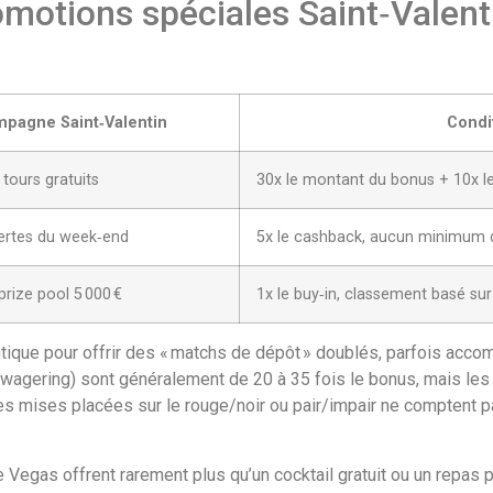
omotions spéciales Saint‑Valent
pagne Saint‑Valentin
Condi
 tours gratuits
30x le montant du bonus + 10x l
pertes du week‑end
5x le cashback, aucun minimum 
prize pool 5 000 €
1x le buy‑in, classement basé s
ntique pour offrir des « matchs de dépôt » doublés, parfois acc
agering) sont généralement de 20 à 35 fois le bonus, mais les
 les mises placées sur le rouge/noir ou pair/impair ne comptent p
Vegas offrent rarement plus qu’un cocktail gratuit ou un repas 