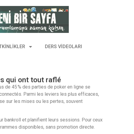
TKİNLİKLER
DERS VİDEOLARI
 qui ont tout raflé
us de 45 % des parties de poker en ligne se
‑connectés. Parmi les leviers les plus efficaces,
e sur les mises ou les pertes, souvent
ur bankroll et planifient leurs sessions. Pour ceux
rammes disponibles, sans promotion directe.