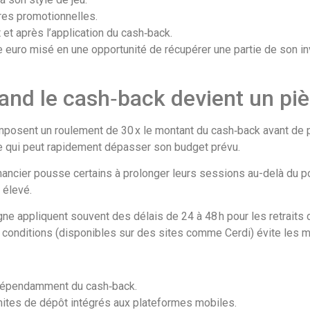
es promotionnelles.
 et après l’application du cash‑back.
e euro misé en une opportunité de récupérer une partie de son i
quand le cash‑back devient un pi
posent un roulement de 30 x le montant du cash‑back avant de pou
e qui peut rapidement dépasser son budget prévu.
nancier pousse certains à prolonger leurs sessions au-delà du po
 élevé.
gne appliquent souvent des délais de 24 à 48 h pour les retraits
t conditions (disponibles sur des sites comme Cerdi) évite les 
ndépendamment du cash‑back.
limites de dépôt intégrés aux plateformes mobiles.