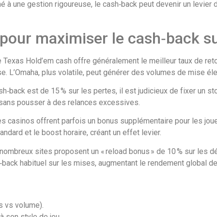
iné à une gestion rigoureuse, le cash‑back peut devenir un levier
 pour maximiser le cash‑back su
Le Texas Hold’em cash offre généralement le meilleur taux de ret
 L’Omaha, plus volatile, peut générer des volumes de mise élev
‑back est de 15 % sur les pertes, il est judicieux de fixer un sto
sans pousser à des relances excessives.
es casinos offrent parfois un bonus supplémentaire pour les joueu
andard et le boost horaire, créant un effet levier.
nombreux sites proposent un « reload bonus » de 10 % sur les 
‑back habituel sur les mises, augmentant le rendement global de
s vs volume).
 son style de jeu.