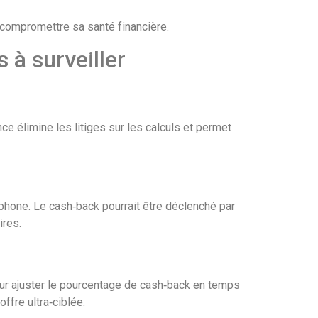
s compromettre sa santé financière.
 à surveiller
 élimine les litiges sur les calculs et permet
phone. Le cash‑back pourrait être déclenché par
ires.
pour ajuster le pourcentage de cash‑back en temps
ffre ultra‑ciblée.