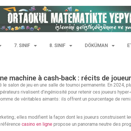
7. SINIF
8. SINIF
DÖKÜMAN
E
ne machine à cash‑back : récits de joueurs
 le salon de jeu en une salle de tournoi permanente. En 2024, pl
pérateurs rivalisent d’ingéniosité pour retenir ces joueurs hyper
me de véritables aimants : ils offrent un pourcentage de remis
eting ; elles modifient la façon dont les joueurs construisent le
e référence
casino en ligne
propose un panorama neutre des prog