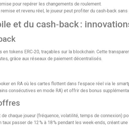
remise pour repérer les changements de roulement.
e remise et revenu réel, le joueur peut profiter du cash‑back san
ile et du cash‑back : innovations
‑back
 tokens ERC‑20, traçables sur la blockchain. Cette transparence
nutes, grâce aux réseaux de paiement décentralisés.
er en RA où les cartes flottent dans l’espace réel via le smart
 mains consécutives en mode RA) et offrir des bonus supplémenta
offres
nt de chaque joueur (fréquence, volatilité, temps de connexion) 
 son taux passer de 12 % à 18 % pendant les week‑ends, créant une o