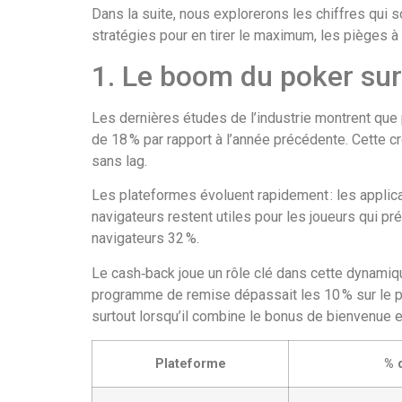
Dans la suite, nous explorerons les chiffres qui 
stratégies pour en tirer le maximum, les pièges à é
1. Le boom du poker sur
Les dernières études de l’industrie montrent que
de 18 % par rapport à l’année précédente. Cette c
sans lag.
Les plateformes évoluent rapidement : les appli
navigateurs restent utiles pour les joueurs qui p
navigateurs 32 %.
Le cash‑back joue un rôle clé dans cette dynamiq
programme de remise dépassait les 10 % sur le po
surtout lorsqu’il combine le bonus de bienvenue e
Plateforme
% 