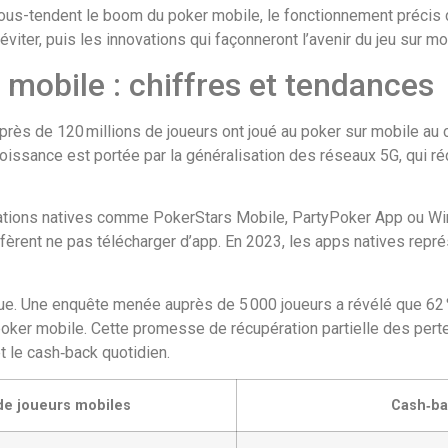
sous-tendent le boom du poker mobile, le fonctionnement précis 
viter, puis les innovations qui façonneront l’avenir du jeu sur mo
 mobile : chiffres et tendances
 près de 120 millions de joueurs ont joué au poker sur mobile au
roissance est portée par la généralisation des réseaux 5G, qui r
cations natives comme PokerStars Mobile, PartyPoker App ou Wi
réfèrent ne pas télécharger d’app. En 2023, les apps natives rep
ue. Une enquête menée auprès de 5 000 joueurs a révélé que 62 %
ker mobile. Cette promesse de récupération partielle des perte
t le cash‑back quotidien.
de joueurs mobiles
Cash‑ba