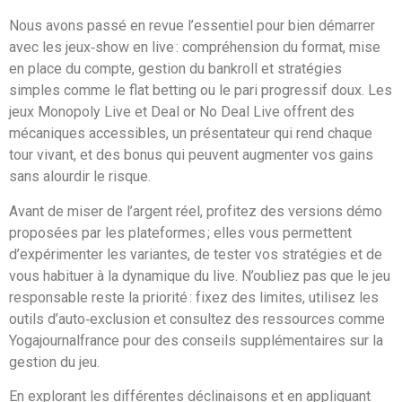
Nous avons passé en revue l’essentiel pour bien démarrer
avec les jeux‑show en live : compréhension du format, mise
en place du compte, gestion du bankroll et stratégies
simples comme le flat betting ou le pari progressif doux. Les
jeux Monopoly Live et Deal or No Deal Live offrent des
mécaniques accessibles, un présentateur qui rend chaque
tour vivant, et des bonus qui peuvent augmenter vos gains
sans alourdir le risque.
Avant de miser de l’argent réel, profitez des versions démo
proposées par les plateformes ; elles vous permettent
d’expérimenter les variantes, de tester vos stratégies et de
vous habituer à la dynamique du live. N’oubliez pas que le jeu
responsable reste la priorité : fixez des limites, utilisez les
outils d’auto‑exclusion et consultez des ressources comme
Yogajournalfrance pour des conseils supplémentaires sur la
gestion du jeu.
En explorant les différentes déclinaisons et en appliquant