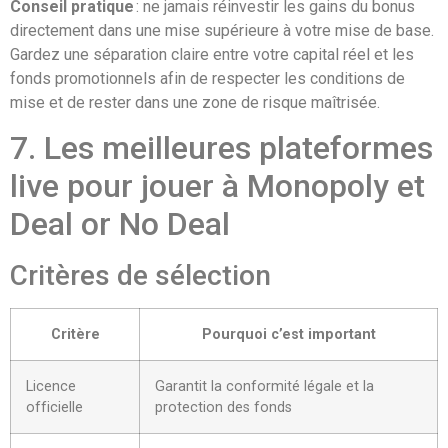
Conseil pratique
: ne jamais réinvestir les gains du bonus
directement dans une mise supérieure à votre mise de base.
Gardez une séparation claire entre votre capital réel et les
fonds promotionnels afin de respecter les conditions de
mise et de rester dans une zone de risque maîtrisée.
7. Les meilleures plateformes
live pour jouer à Monopoly et
Deal or No Deal
Critères de sélection
Critère
Pourquoi c’est important
Licence
Garantit la conformité légale et la
officielle
protection des fonds