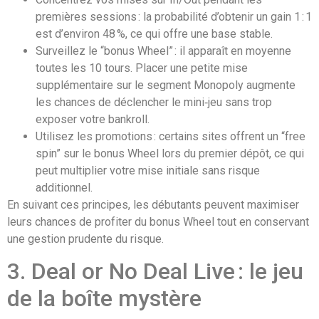
premières sessions : la probabilité d’obtenir un gain 1 : 1
est d’environ 48 %, ce qui offre une base stable.
Surveillez le “bonus Wheel” : il apparaît en moyenne
toutes les 10 tours. Placer une petite mise
supplémentaire sur le segment Monopoly augmente
les chances de déclencher le mini‑jeu sans trop
exposer votre bankroll.
Utilisez les promotions : certains sites offrent un “free
spin” sur le bonus Wheel lors du premier dépôt, ce qui
peut multiplier votre mise initiale sans risque
additionnel.
En suivant ces principes, les débutants peuvent maximiser
leurs chances de profiter du bonus Wheel tout en conservant
une gestion prudente du risque.
3. Deal or No Deal Live : le jeu
de la boîte mystère