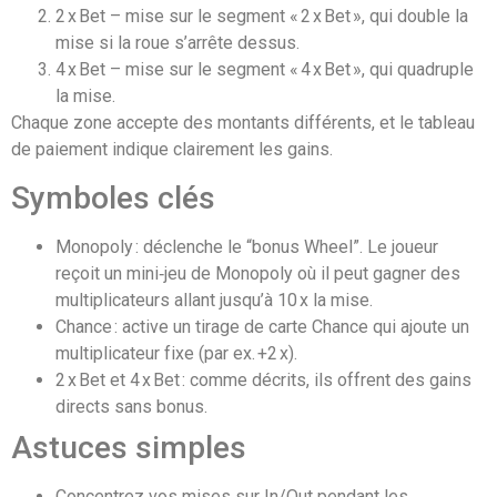
2 x Bet – mise sur le segment « 2 x Bet », qui double la
mise si la roue s’arrête dessus.
4 x Bet – mise sur le segment « 4 x Bet », qui quadruple
la mise.
Chaque zone accepte des montants différents, et le tableau
de paiement indique clairement les gains.
Symboles clés
Monopoly : déclenche le “bonus Wheel”. Le joueur
reçoit un mini‑jeu de Monopoly où il peut gagner des
multiplicateurs allant jusqu’à 10 x la mise.
Chance : active un tirage de carte Chance qui ajoute un
multiplicateur fixe (par ex. +2 x).
2 x Bet et 4 x Bet : comme décrits, ils offrent des gains
directs sans bonus.
Astuces simples
Concentrez vos mises sur In/Out pendant les