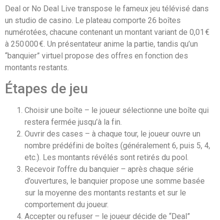
Deal or No Deal Live transpose le fameux jeu télévisé dans
un studio de casino. Le plateau comporte 26 boîtes
numérotées, chacune contenant un montant variant de 0,01 €
à 250 000 €. Un présentateur anime la partie, tandis qu’un
“banquier” virtuel propose des offres en fonction des
montants restants.
Étapes de jeu
Choisir une boîte – le joueur sélectionne une boîte qui
restera fermée jusqu’à la fin.
Ouvrir des cases – à chaque tour, le joueur ouvre un
nombre prédéfini de boîtes (généralement 6, puis 5, 4,
etc.). Les montants révélés sont retirés du pool.
Recevoir l’offre du banquier – après chaque série
d’ouvertures, le banquier propose une somme basée
sur la moyenne des montants restants et sur le
comportement du joueur.
Accepter ou refuser – le joueur décide de “Deal”