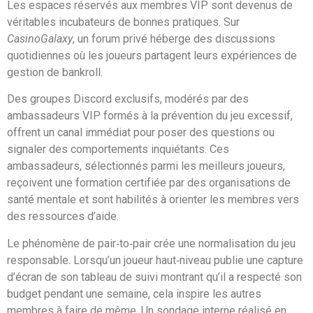
Les espaces réservés aux membres VIP sont devenus de
véritables incubateurs de bonnes pratiques. Sur
CasinoGalaxy
, un forum privé héberge des discussions
quotidiennes où les joueurs partagent leurs expériences de
gestion de bankroll.
Des groupes Discord exclusifs, modérés par des
ambassadeurs VIP formés à la prévention du jeu excessif,
offrent un canal immédiat pour poser des questions ou
signaler des comportements inquiétants. Ces
ambassadeurs, sélectionnés parmi les meilleurs joueurs,
reçoivent une formation certifiée par des organisations de
santé mentale et sont habilités à orienter les membres vers
des ressources d’aide.
Le phénomène de pair‑to‑pair crée une normalisation du jeu
responsable. Lorsqu’un joueur haut‑niveau publie une capture
d’écran de son tableau de suivi montrant qu’il a respecté son
budget pendant une semaine, cela inspire les autres
membres à faire de même. Un sondage interne réalisé en