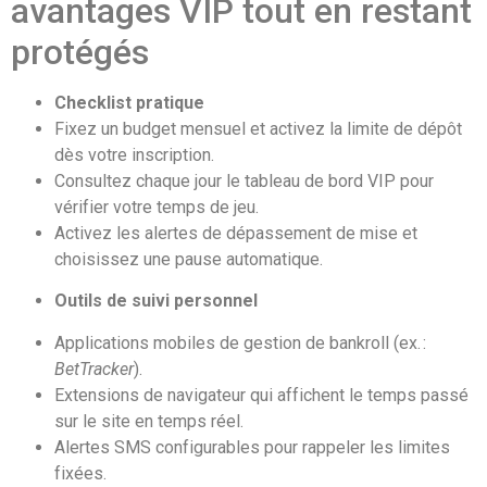
avantages VIP tout en restant
protégés
Checklist pratique
Fixez un budget mensuel et activez la limite de dépôt
dès votre inscription.
Consultez chaque jour le tableau de bord VIP pour
vérifier votre temps de jeu.
Activez les alertes de dépassement de mise et
choisissez une pause automatique.
Outils de suivi personnel
Applications mobiles de gestion de bankroll (ex. :
BetTracker
).
Extensions de navigateur qui affichent le temps passé
sur le site en temps réel.
Alertes SMS configurables pour rappeler les limites
fixées.