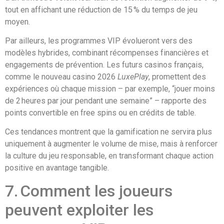
tout en affichant une réduction de 15 % du temps de jeu
moyen.
Par ailleurs, les programmes VIP évolueront vers des
modèles hybrides, combinant récompenses financières et
engagements de prévention. Les futurs casinos français,
comme le nouveau casino 2026
LuxePlay
, promettent des
expériences où chaque mission – par exemple, “jouer moins
de 2 heures par jour pendant une semaine” – rapporte des
points convertible en free spins ou en crédits de table.
Ces tendances montrent que la gamification ne servira plus
uniquement à augmenter le volume de mise, mais à renforcer
la culture du jeu responsable, en transformant chaque action
positive en avantage tangible.
7. Comment les joueurs
peuvent exploiter les