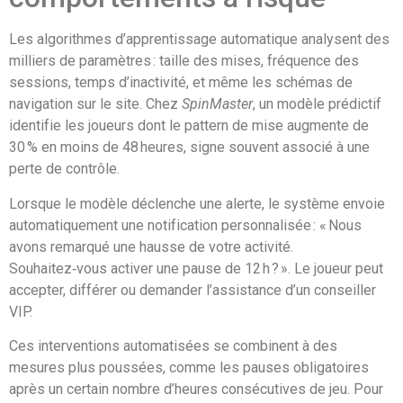
Les algorithmes d’apprentissage automatique analysent des
milliers de paramètres : taille des mises, fréquence des
sessions, temps d’inactivité, et même les schémas de
navigation sur le site. Chez
SpinMaster
, un modèle prédictif
identifie les joueurs dont le pattern de mise augmente de
30 % en moins de 48 heures, signe souvent associé à une
perte de contrôle.
Lorsque le modèle déclenche une alerte, le système envoie
automatiquement une notification personnalisée : « Nous
avons remarqué une hausse de votre activité.
Souhaitez‑vous activer une pause de 12 h ? ». Le joueur peut
accepter, différer ou demander l’assistance d’un conseiller
VIP.
Ces interventions automatisées se combinent à des
mesures plus poussées, comme les pauses obligatoires
après un certain nombre d’heures consécutives de jeu. Pour