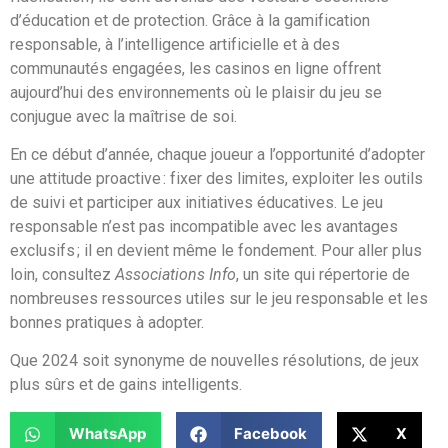
d’éducation et de protection. Grâce à la gamification
responsable, à l’intelligence artificielle et à des
communautés engagées, les casinos en ligne offrent
aujourd’hui des environnements où le plaisir du jeu se
conjugue avec la maîtrise de soi.
En ce début d’année, chaque joueur a l’opportunité d’adopter
une attitude proactive : fixer des limites, exploiter les outils
de suivi et participer aux initiatives éducatives. Le jeu
responsable n’est pas incompatible avec les avantages
exclusifs ; il en devient même le fondement. Pour aller plus
loin, consultez
Associations Info
, un site qui répertorie de
nombreuses ressources utiles sur le jeu responsable et les
bonnes pratiques à adopter.
Que 2024 soit synonyme de nouvelles résolutions, de jeux
plus sûrs et de gains intelligents.
WhatsApp
Facebook
X