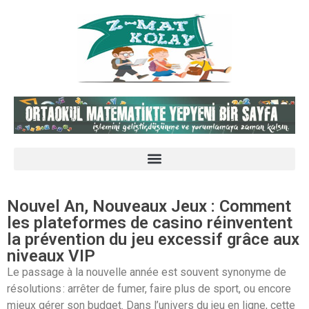
Nouvel An, Nouveaux Jeux : Comment
les plateformes de casino réinventent
la prévention du jeu excessif grâce aux
niveaux VIP
Le passage à la nouvelle année est souvent synonyme de
résolutions : arrêter de fumer, faire plus de sport, ou encore
mieux gérer son budget. Dans l’univers du jeu en ligne, cette