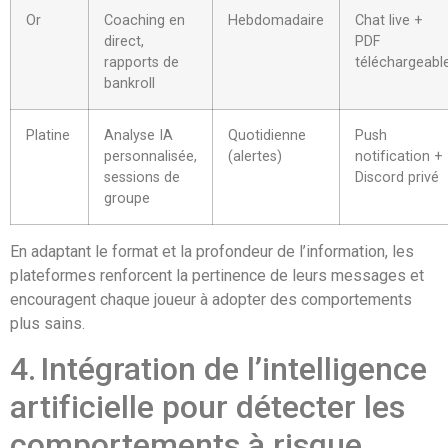
Or
Coaching en
Hebdomadaire
Chat live +
direct,
PDF
rapports de
téléchargeabl
bankroll
Platine
Analyse IA
Quotidienne
Push
personnalisée,
(alertes)
notification +
sessions de
Discord privé
groupe
En adaptant le format et la profondeur de l’information, les
plateformes renforcent la pertinence de leurs messages et
encouragent chaque joueur à adopter des comportements
plus sains.
4. Intégration de l’intelligence
artificielle pour détecter les
comportements à risque