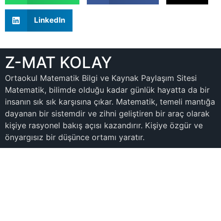
LinkedIn
Z-MAT KOLAY
Ortaokul Matematik Bilgi ve Kaynak Paylaşım Sitesi
Matematik, bilimde olduğu kadar günlük hayatta da bir
insanın sık sık karşısına çıkar. Matematik, temeli mantığa
dayanan bir sistemdir ve zihni geliştiren bir araç olarak
kişiye rasyonel bakış açısı kazandırır. Kişiye özgür ve
önyargısız bir düşünce ortamı yaratır.