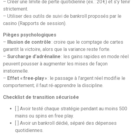
– Créer une limite de perte quotidienne (ex. : 20 €) et s’y tenir
strictement.
– Utiliser des outils de suivi de bankroll proposés par le
casino (Rapports de session).
Pièges psychologiques
–
Illusion de contrôle
: croire que le comptage de cartes
garantit la victoire, alors que la variance reste forte.
–
Surcharge d’adrénaline
: les gains rapides en mode réel
peuvent pousser à augmenter les mises de façon
irrationnelle.
–
Effet « free‑play »
: le passage à l’argent réel modifie le
comportement; il faut ré‑apprendre la discipline.
Checklist de transition sécurisée
[ ] Avoir testé chaque stratégie pendant au moins 500
mains ou spins en free play.
[ ] Avoir un bankroll dédié, séparé des dépenses
quotidiennes.