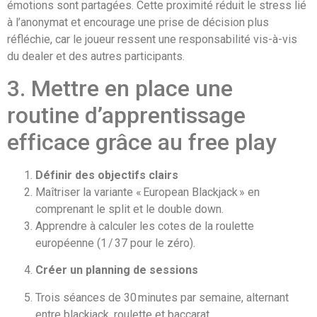
émotions sont partagées. Cette proximité réduit le stress lié
à l’anonymat et encourage une prise de décision plus
réfléchie, car le joueur ressent une responsabilité vis-à-vis
du dealer et des autres participants.
3. Mettre en place une
routine d’apprentissage
efficace grâce au free play
Définir des objectifs clairs
Maîtriser la variante « European Blackjack » en
comprenant le split et le double down.
Apprendre à calculer les cotes de la roulette
européenne (1 / 37 pour le zéro).
Créer un planning de sessions
Trois séances de 30 minutes par semaine, alternant
entre blackjack, roulette et baccarat.