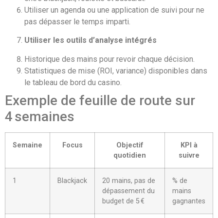
Utiliser un agenda ou une application de suivi pour ne
pas dépasser le temps imparti.
Utiliser les outils d’analyse intégrés
Historique des mains pour revoir chaque décision.
Statistiques de mise (ROI, variance) disponibles dans
le tableau de bord du casino.
Exemple de feuille de route sur
4 semaines
Semaine
Focus
Objectif
KPI à
quotidien
suivre
1
Blackjack
20 mains, pas de
% de
dépassement du
mains
budget de 5 €
gagnantes