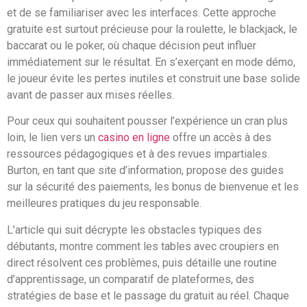
et de se familiariser avec les interfaces. Cette approche
gratuite est surtout précieuse pour la roulette, le blackjack, le
baccarat ou le poker, où chaque décision peut influer
immédiatement sur le résultat. En s’exerçant en mode démo,
le joueur évite les pertes inutiles et construit une base solide
avant de passer aux mises réelles.
Pour ceux qui souhaitent pousser l’expérience un cran plus
loin, le lien vers un
casino en ligne
offre un accès à des
ressources pédagogiques et à des revues impartiales.
Burton, en tant que site d’information, propose des guides
sur la sécurité des paiements, les bonus de bienvenue et les
meilleures pratiques du jeu responsable.
L’article qui suit décrypte les obstacles typiques des
débutants, montre comment les tables avec croupiers en
direct résolvent ces problèmes, puis détaille une routine
d’apprentissage, un comparatif de plateformes, des
stratégies de base et le passage du gratuit au réel. Chaque