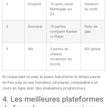
2
Roulette
15 spins, tester
Variation
Martingale sur
du solde
5 €
3
Baccarat
10 parties,
Ratio de
comparer Banker
gain
vs Player
4
Mix
5 parties de
ROI global
chaque,
récapituler les
leçons
En respectant ce plan, le joueur transforme le temps passé
en free play en une formation structurée, comparable à un
cours en ligne avec des évaluations progressives.
4. Les meilleures plateformes