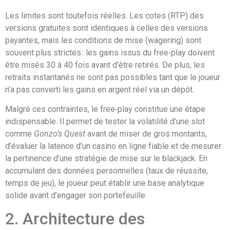
Les limites sont toutefois réelles. Les cotes (RTP) des
versions gratuites sont identiques à celles des versions
payantes, mais les conditions de mise (wagering) sont
souvent plus strictes : les gains issus du free‑play doivent
être misés 30 à 40 fois avant d’être retirés. De plus, les
retraits instantanés ne sont pas possibles tant que le joueur
n’a pas converti les gains en argent réel via un dépôt.
Malgré ces contraintes, le free‑play constitue une étape
indispensable. Il permet de tester la volatilité d’une slot
comme
Gonzo’s Quest
avant de miser de gros montants,
d’évaluer la latence d’un casino en ligne fiable et de mesurer
la pertinence d’une stratégie de mise sur le blackjack. En
accumulant des données personnelles (taux de réussite,
temps de jeu), le joueur peut établir une base analytique
solide avant d’engager son portefeuille.
2. Architecture des