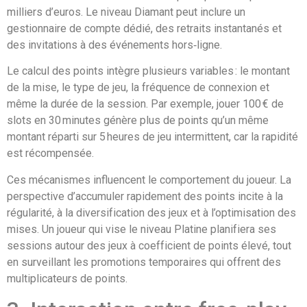
milliers d’euros. Le niveau Diamant peut inclure un
gestionnaire de compte dédié, des retraits instantanés et
des invitations à des événements hors‑ligne.
Le calcul des points intègre plusieurs variables : le montant
de la mise, le type de jeu, la fréquence de connexion et
même la durée de la session. Par exemple, jouer 100 € de
slots en 30 minutes génère plus de points qu’un même
montant réparti sur 5 heures de jeu intermittent, car la rapidité
est récompensée.
Ces mécanismes influencent le comportement du joueur. La
perspective d’accumuler rapidement des points incite à la
régularité, à la diversification des jeux et à l’optimisation des
mises. Un joueur qui vise le niveau Platine planifiera ses
sessions autour des jeux à coefficient de points élevé, tout
en surveillant les promotions temporaires qui offrent des
multiplicateurs de points.