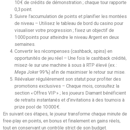
10 € de crédits de démonstration ; chaque tour rapporte
0,3 point.
Suivre l’accumulation de points et planifier les montées
de niveau – Utilisez le tableau de bord du casino pour
visualiser votre progression ; fixez un objectif de
1 000 points pour atteindre le niveau Argent en deux
semaines.
Convertir les récompenses (cashback, spins) en
opportunités de jeu réel – Une fois le cashback crédité,
misez-le sur une machine à sous à RTP élevé (ex. :
Mega Joker
99 %) afin de maximiser le retour sur mise.
Réévaluer régulièrement son statut pour profiter des
promotions exclusives – Chaque mois, consultez la
section « Offres VIP » ; les joueurs Diamant bénéficient
de retraits instantanés et d’invitations à des tournois à
prize pool de 10 000 €.
En suivant ces étapes, le joueur transforme chaque minute de
free‑play en points, en bonus et finalement en gains réels,
tout en conservant un contrôle strict de son budget.