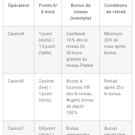
Opérateur
Points €/
Bonus de
Conditions
€ misé
niveau
de retrait
(exemple)
CasinoA
1 point
Cashback
Minimum
(slots) /
10 % dès le
20 € de
1,5 point
niveau Or,
mise après
(table)
30 tours
bonus
gratuits au
niveau Platine
CasinoB
2 points
Accès à
Retrait
(live) /
tournois VIP
après 25 x
1 point
dès le niveau
le bonus
(slots)
Argent, bonus
de dépôt
100 %
CasinoC
0,8 point
Bonus
Aucun
(slots) /
anniversaire
retrait tant