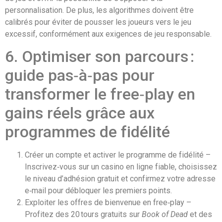
personnalisation. De plus, les algorithmes doivent être
calibrés pour éviter de pousser les joueurs vers le jeu
excessif, conformément aux exigences de jeu responsable.
6. Optimiser son parcours :
guide pas‑à‑pas pour
transformer le free‑play en
gains réels grâce aux
programmes de fidélité
Créer un compte et activer le programme de fidélité –
Inscrivez‑vous sur un casino en ligne fiable, choisissez
le niveau d’adhésion gratuit et confirmez votre adresse
e‑mail pour débloquer les premiers points.
Exploiter les offres de bienvenue en free‑play –
Profitez des 20 tours gratuits sur
Book of Dead
et des