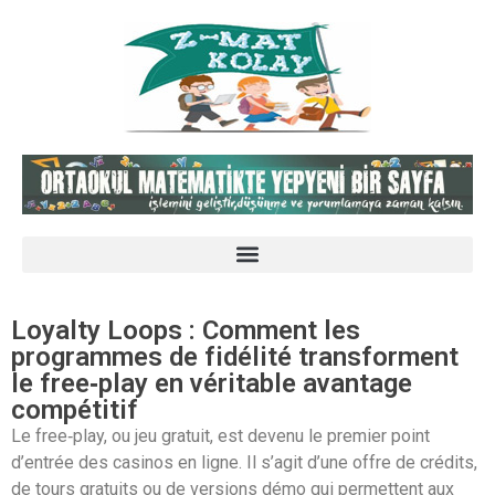
Loyalty Loops : Comment les
programmes de fidélité transforment
le free‑play en véritable avantage
compétitif
Le free‑play, ou jeu gratuit, est devenu le premier point
d’entrée des casinos en ligne. Il s’agit d’une offre de crédits,
de tours gratuits ou de versions démo qui permettent aux