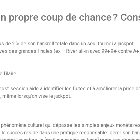
n propre coup de chance ? Cons
s de 2 % de son bankroll totale dans un seul tournoi à jackpot.
ves des grandes finales (ex. – River all‑in avec 99♠ 9♣ contre A♠ 
 filaire.
ost‑session aide à identifier les fuites et à améliorer la prise d
t, même lorsqu’on vise le jackpot.
n phénomène culturel qui dépasse les simples enjeux monétaires.
le succès réside dans une pratique responsable : gérer son bankro