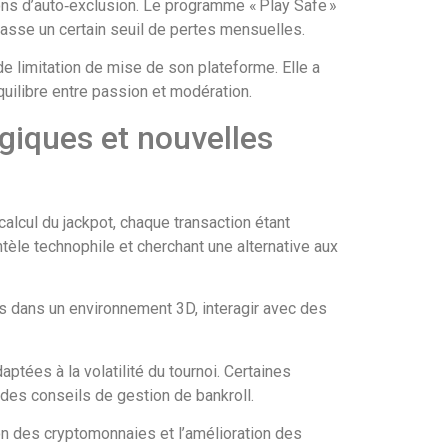
ions d’auto‑exclusion. Le programme « Play Safe »
passe un certain seuil de pertes mensuelles.
de limitation de mise de son plateforme. Elle a
quilibre entre passion et modération.
ogiques et nouvelles
calcul du jackpot, chaque transaction étant
tèle technophile et cherchant une alternative aux
es dans un environnement 3D, interagir avec des
tées à la volatilité du tournoi. Certaines
des conseils de gestion de bankroll.
on des cryptomonnaies et l’amélioration des