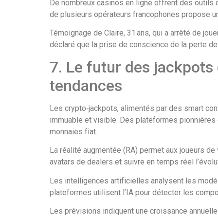
De nombreux casinos en ligne offrent des outils d
de plusieurs opérateurs francophones propose un s
Témoignage de Claire, 31 ans, qui a arrêté de joue
déclaré que la prise de conscience de la perte de 
7. Le futur des jackpots
tendances
Les crypto‑jackpots, alimentés par des smart contr
immuable et visible. Des plateformes pionnières of
monnaies fiat.
La réalité augmentée (RA) permet aux joueurs de v
avatars de dealers et suivre en temps réel l’évol
Les intelligences artificielles analysent les mod
plateformes utilisent l’IA pour détecter les com
Les prévisions indiquent une croissance annuelle