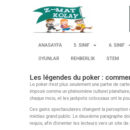
ANASAYFA
5. SINIF
6. SINIF
OYUNLAR
REHBERLİK
STEM
Les légendes du poker : comment
Le poker n’est plus seulement une partie de cart
imposé comme un phénomène culturel planétaire, tra
chaque mois, et les jackpots colossaux ont le pou
Ces gains spectaculaires changent la perception 
médias grand public. Le deuxième paragraphe doit 
requis, afin d’orienter les lecteurs vers un site de