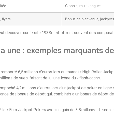
itée
Globale, multi‑langues
 flyers
Bonus de bienvenue, jackpots
eut découvrir sur le site 193Soleil, offrent souvent des comparati
 la une : exemples marquants de
emporté 6,5 millions d’euros lors du tournoi « High Roller Jackp
illions de vues, faisant de lui une icône du « flash‑cash ».
poché 4,2 millions d’euros lors d’un jackpot de poker en ligne 
ssance des bonus de dépôt qui, combinés à un bonus de dépôt de 1
é le « Euro Jackpot Poker» avec un gain de 3,8 millunes d’euros,