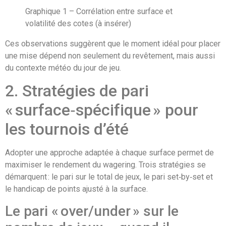
Graphique 1 – Corrélation entre surface et
volatilité des cotes (à insérer)
Ces observations suggèrent que le moment idéal pour placer
une mise dépend non seulement du revêtement, mais aussi
du contexte météo du jour de jeu.
2. Stratégies de pari
« surface‑spécifique » pour
les tournois d’été
Adopter une approche adaptée à chaque surface permet de
maximiser le rendement du wagering. Trois stratégies se
démarquent : le pari sur le total de jeux, le pari set‑by‑set et
le handicap de points ajusté à la surface.
Le pari « over/under » sur le