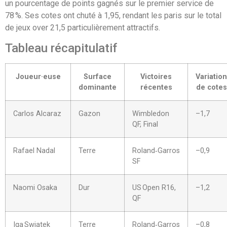
un pourcentage de points gagnés sur le premier service de
78 %. Ses cotes ont chuté à 1,95, rendant les paris sur le total
de jeux over 21,5 particulièrement attractifs.
Tableau récapitulatif
Joueur·euse
Surface
Victoires
Variation
dominante
récentes
de cotes
Carlos Alcaraz
Gazon
Wimbledon
–1,7
QF, Final
Rafael Nadal
Terre
Roland‑Garros
–0,9
SF
Naomi Osaka
Dur
US Open R16,
–1,2
QF
Iga Swiatek
Terre
Roland‑Garros
–0,8