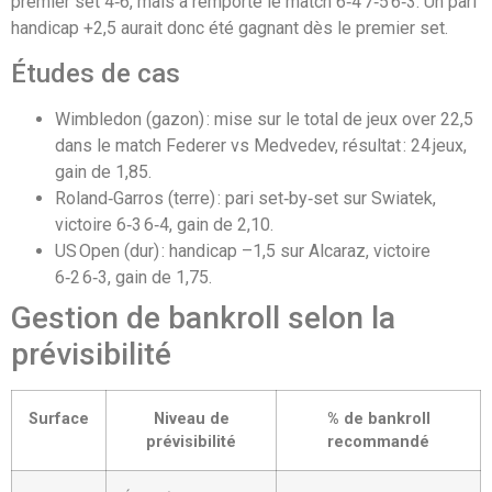
premier set 4‑6, mais a remporté le match 6‑4 7‑5 6‑3. Un pari
handicap +2,5 aurait donc été gagnant dès le premier set.
Études de cas
Wimbledon (gazon) : mise sur le total de jeux over 22,5
dans le match Federer vs Medvedev, résultat : 24 jeux,
gain de 1,85.
Roland‑Garros (terre) : pari set‑by‑set sur Swiatek,
victoire 6‑3 6‑4, gain de 2,10.
US Open (dur) : handicap –1,5 sur Alcaraz, victoire
6‑2 6‑3, gain de 1,75.
Gestion de bankroll selon la
prévisibilité
Surface
Niveau de
% de bankroll
prévisibilité
recommandé