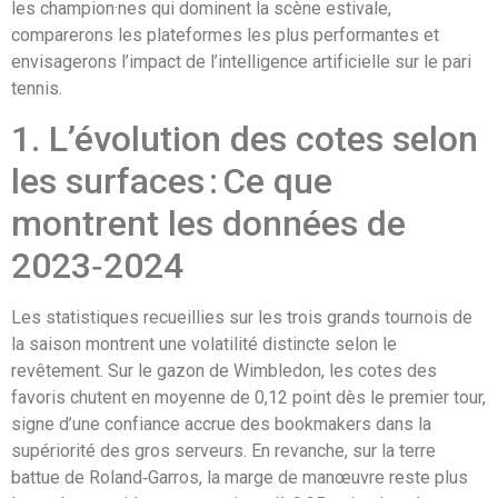
les champion·nes qui dominent la scène estivale,
comparerons les plateformes les plus performantes et
envisagerons l’impact de l’intelligence artificielle sur le pari
tennis.
1. L’évolution des cotes selon
les surfaces : Ce que
montrent les données de
2023‑2024
Les statistiques recueillies sur les trois grands tournois de
la saison montrent une volatilité distincte selon le
revêtement. Sur le gazon de Wimbledon, les cotes des
favoris chutent en moyenne de 0,12 point dès le premier tour,
signe d’une confiance accrue des bookmakers dans la
supériorité des gros serveurs. En revanche, sur la terre
battue de Roland‑Garros, la marge de manœuvre reste plus