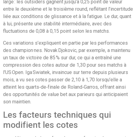
large : les outsiders gagnent jusqu’à 0,25 point de valeur
entre le deuxième et le troisième round, reflétant l’incertitude
liée aux conditions de glissance et à la fatigue. Le dur, quant
à lui, présente une stabilité intermédiaire, avec des
fluctuations de 0,08 à 0,15 point selon les matchs.
Ces variations s’expliquent en partie par les performances
des champion·nes. Novak Djokovic, par exemple, a maintenu
un taux de victoire de 85 % sur dur, ce qui a entraîné une
compression des cotes autour de 1,30 pour ses matchs à
l’US Open. Iga Swiatek, invaincue sur terre depuis plusieurs
mois, a vu ses cotes passer de 2,10 à 1,70 lorsqu’elle a
atteint les quarts‑de‑finale de Roland‑Garros, offrant ainsi
des opportunités de value bet aux parieurs qui anticipaient
son maintien.
Les facteurs techniques qui
modifient les cotes