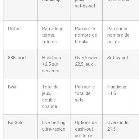
set‑by‑set
Unibet
Pari à long
Pari sur le
Pari sur le
terme,
nombre de
nombre de
futures
breaks
points
888sport
Handicap
Over/under
Set‑by‑set
+2,5 sur
22,5 jeux
serveurs
Bwin
Total de
Pari sur le
Handicap
jeux,
total de
–1,5
double
sets
chance
Bet365
Live‑betting
Options de
Over/under
ultra‑rapide
cash‑out
21,5
sur terre