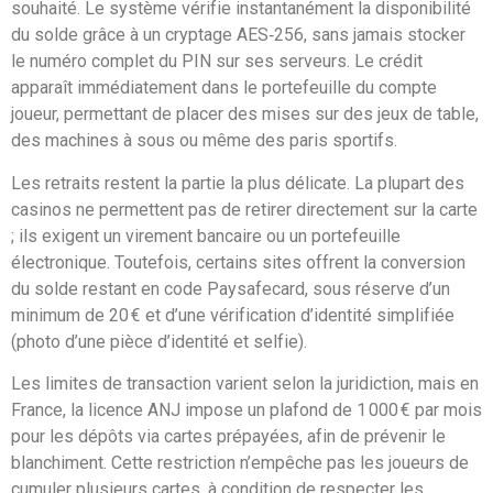
souhaité. Le système vérifie instantanément la disponibilité
du solde grâce à un cryptage AES‑256, sans jamais stocker
le numéro complet du PIN sur ses serveurs. Le crédit
apparaît immédiatement dans le portefeuille du compte
joueur, permettant de placer des mises sur des jeux de table,
des machines à sous ou même des paris sportifs.
Les retraits restent la partie la plus délicate. La plupart des
casinos ne permettent pas de retirer directement sur la carte
; ils exigent un virement bancaire ou un portefeuille
électronique. Toutefois, certains sites offrent la conversion
du solde restant en code Paysafecard, sous réserve d’un
minimum de 20 € et d’une vérification d’identité simplifiée
(photo d’une pièce d’identité et selfie).
Les limites de transaction varient selon la juridiction, mais en
France, la licence ANJ impose un plafond de 1 000 € par mois
pour les dépôts via cartes prépayées, afin de prévenir le
blanchiment. Cette restriction n’empêche pas les joueurs de
cumuler plusieurs cartes, à condition de respecter les