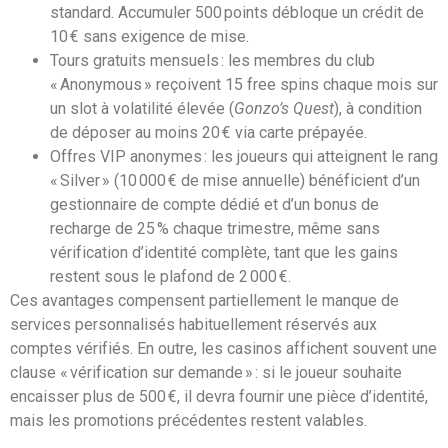
standard. Accumuler 500 points débloque un crédit de
10 € sans exigence de mise.
Tours gratuits mensuels : les membres du club
« Anonymous » reçoivent 15 free spins chaque mois sur
un slot à volatilité élevée (
Gonzo’s Quest
), à condition
de déposer au moins 20 € via carte prépayée.
Offres VIP anonymes : les joueurs qui atteignent le rang
« Silver » (10 000 € de mise annuelle) bénéficient d’un
gestionnaire de compte dédié et d’un bonus de
recharge de 25 % chaque trimestre, même sans
vérification d’identité complète, tant que les gains
restent sous le plafond de 2 000 €.
Ces avantages compensent partiellement le manque de
services personnalisés habituellement réservés aux
comptes vérifiés. En outre, les casinos affichent souvent une
clause « vérification sur demande » : si le joueur souhaite
encaisser plus de 500 €, il devra fournir une pièce d’identité,
mais les promotions précédentes restent valables.