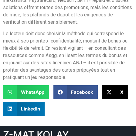
inexistants. Paysafecard, Neosurf, Skrill Prepaid et d’autres
solutions offrent toutes des promotions, mais les conditions
de mise, les plafonds de dépôt et les exigences de
vérification diffèrent sensiblement.
Le lecteur doit donc choisir la méthode qui correspond le
mieux à ses priorités : confidentialité, montant de bonus ou
flexibilité de retrait. En restant vigilant – en consultant des
ressources comme Asgg, en lisant les termes du bonus et
en jouant sur des sites licenciés ANJ – il est possible de
profiter des avantages des cartes prépayées tout en
pratiquant un jeu responsable.
WhatsApp
Facebook
X
LinkedIn
Z-MAT KOLAY