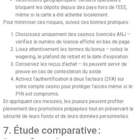
bloquent les dépôts depuis des pays hors de l’EEE,
même si la carte a été achetée localement.
Pour minimiser ces risques, suivez ces bonnes pratiques :
Choisissez uniquement des casinos licenciés ANJ –
vérifiez le numéro de licence affiché en bas de page.
Lisez attentivement les termes du bonus – notez le
wagering, le plafond de retrait et la date d’expiration.
Conservez les reçus d’achat – ils peuvent servir de
preuve en cas de contestation du solde.
Activez l’authentification à deux facteurs (2FA) sur
votre compte casino pour protéger l’accès même si le
PIN est compromis.
En appliquant ces mesures, les joueurs peuvent profiter
pleinement des promotions prépayées tout en préservant la
sécurité de leurs fonds et de leurs données personnelles.
7. Étude comparative :