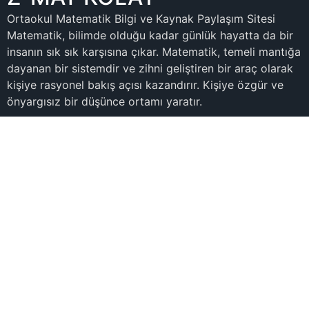
Ortaokul Matematik Bilgi ve Kaynak Paylaşım Sitesi
Matematik, bilimde olduğu kadar günlük hayatta da bir
insanın sık sık karşısına çıkar. Matematik, temeli mantığa
dayanan bir sistemdir ve zihni geliştiren bir araç olarak
kişiye rasyonel bakış açısı kazandırır. Kişiye özgür ve
önyargısız bir düşünce ortamı yaratır.