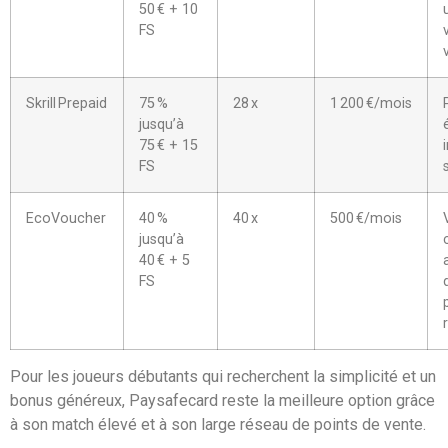
50 € + 10
FS
Skrill Prepaid
75 %
28 x
1 200 €/mois
jusqu’à
75 € + 15
FS
EcoVoucher
40 %
40 x
500 €/mois
jusqu’à
40 € + 5
FS
Pour les joueurs débutants qui recherchent la simplicité et un
bonus généreux, Paysafecard reste la meilleure option grâce
à son match élevé et à son large réseau de points de vente.