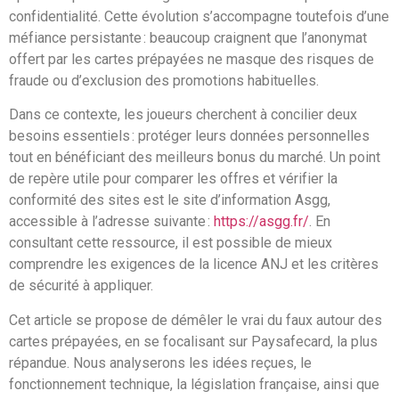
confidentialité. Cette évolution s’accompagne toutefois d’une
méfiance persistante : beaucoup craignent que l’anonymat
offert par les cartes prépayées ne masque des risques de
fraude ou d’exclusion des promotions habituelles.
Dans ce contexte, les joueurs cherchent à concilier deux
besoins essentiels : protéger leurs données personnelles
tout en bénéficiant des meilleurs bonus du marché. Un point
de repère utile pour comparer les offres et vérifier la
conformité des sites est le site d’information Asgg,
accessible à l’adresse suivante :
https://asgg.fr/
. En
consultant cette ressource, il est possible de mieux
comprendre les exigences de la licence ANJ et les critères
de sécurité à appliquer.
Cet article se propose de démêler le vrai du faux autour des
cartes prépayées, en se focalisant sur Paysafecard, la plus
répandue. Nous analyserons les idées reçues, le
fonctionnement technique, la législation française, ainsi que