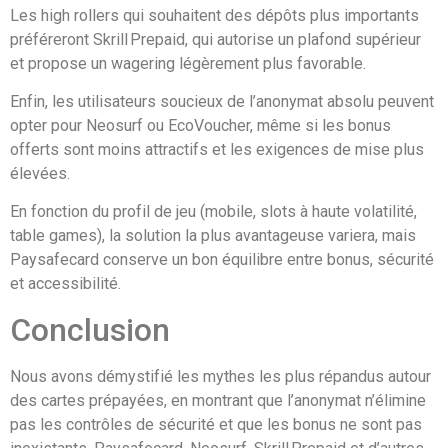
Les high rollers qui souhaitent des dépôts plus importants
préféreront Skrill Prepaid, qui autorise un plafond supérieur
et propose un wagering légèrement plus favorable.
Enfin, les utilisateurs soucieux de l’anonymat absolu peuvent
opter pour Neosurf ou EcoVoucher, même si les bonus
offerts sont moins attractifs et les exigences de mise plus
élevées.
En fonction du profil de jeu (mobile, slots à haute volatilité,
table games), la solution la plus avantageuse variera, mais
Paysafecard conserve un bon équilibre entre bonus, sécurité
et accessibilité.
Conclusion
Nous avons démystifié les mythes les plus répandus autour
des cartes prépayées, en montrant que l’anonymat n’élimine
pas les contrôles de sécurité et que les bonus ne sont pas