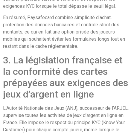
exigences KYC lorsque le total dépasse le seuil légal.
En résumé, Paysafecard combine simplicité d’achat,
protection des données bancaires et contrôle strict des
montants, ce qui en fait une option prisée des joueurs
mobiles qui souhaitent éviter les formulaires longs tout en
restant dans le cadre réglementaire.
3. La législation française et
la conformité des cartes
prépayées aux exigences des
jeux d’argent en ligne
L’Autorité Nationale des Jeux (ANJ), successeur de l’ARJEL,
supervise toutes les activités de jeux d’argent en ligne en
France. Elle impose le respect du principe KYC (Know Your
Customer) pour chaque compte joueur, même lorsque le