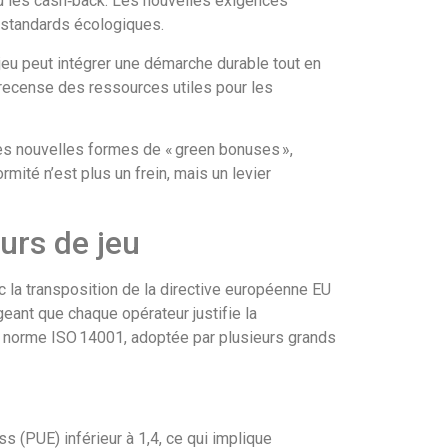
ou les cash‑back. Les nouvelles exigences
s standards écologiques.
 jeu peut intégrer une démarche durable tout en
 recense des ressources utiles pour les
les nouvelles formes de « green bonuses »,
ormité n’est plus un frein, mais un levier
urs de jeu
 la transposition de la directive européenne EU
igeant que chaque opérateur justifie la
a norme ISO 14001, adoptée par plusieurs grands
 (PUE) inférieur à 1,4, ce qui implique