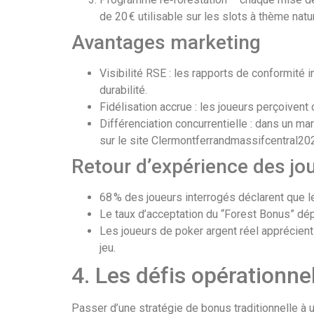
de 20 € utilisable sur les slots à thème natu
Avantages marketing
Visibilité RSE : les rapports de conformité 
durabilité.
Fidélisation accrue : les joueurs perçoiven
Différenciation concurrentielle : dans un ma
sur le site Clermontferrandmassifcentral202
Retour d’expérience des jo
68 % des joueurs interrogés déclarent que l
Le taux d’acceptation du “Forest Bonus” dé
Les joueurs de poker argent réel apprécient
jeu.
4. Les défis opérationne
Passer d’une stratégie de bonus traditionnelle à 