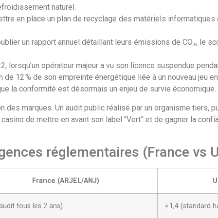
refroidissement naturel.
ttre en place un plan de recyclage des matériels informatiques 
ublier un rapport annuel détaillant leurs émissions de CO₂, le sc
 lorsqu’un opérateur majeur a vu son licence suspendue pendant
 12 % de son empreinte énergétique liée à un nouveau jeu en réa
 que la conformité est désormais un enjeu de survie économique.
 des marques. Un audit public réalisé par un organisme tiers, pub
asino de mettre en avant son label “Vert” et de gagner la confi
gences réglementaires (France vs 
France (ARJEL/ANJ)
U
(audit tous les 2 ans)
≤ 1,4 (standard 