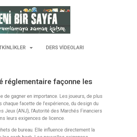
TKİNLİKLER
DERS VİDEOLARI
 réglementaire façonne les
se de gagner en importance. Les joueurs, de plus
s chaque facette de l’expérience, du design du
es Jeux (ANJ), l’Autorité des Marchés Financiers
ans leurs exigences de licence.
hets de bureau. Elle influence directement la