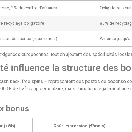
toire, 3 % du chiffre d’affaires
Obligatoire, seuil
de recyclage obligatoire
85 % de recyclag
nsion de licence (max 6 mois)
Amende jusqu’à 
exigences européennes, tout en ajoutant des spécificités locales
é influence la structure des b
cash‑back, free spins – représentent des postes de dépense co
3 000 € de trafic supplémentaire, mais il implique également une 
ux bonus
r (kWh)
Coût impression (€/mois)