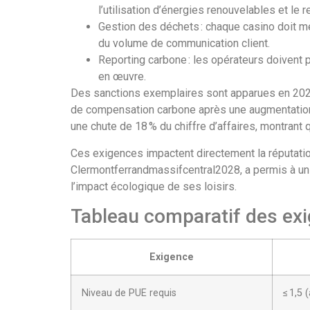
l’utilisation d’énergies renouvelables et le 
Gestion des déchets : chaque casino doit me
du volume de communication client.
Reporting carbone : les opérateurs doivent p
en œuvre.
Des sanctions exemplaires sont apparues en 2022,
de compensation carbone après une augmentation de
une chute de 18 % du chiffre d’affaires, montrant
Ces exigences impactent directement la réputation
Clermontferrandmassifcentral2028, a permis à un c
l’impact écologique de ses loisirs.
Tableau comparatif des exi
Exigence
Niveau de PUE requis
≤ 1,5 