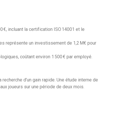
€, incluant la certification ISO 14001 et le
bles représente un investissement de 1,2 M€ pour
ologiques, coûtant environ 1 500 € par employé.
la recherche d’un gain rapide. Une étude interne de
veaux joueurs sur une période de deux mois.