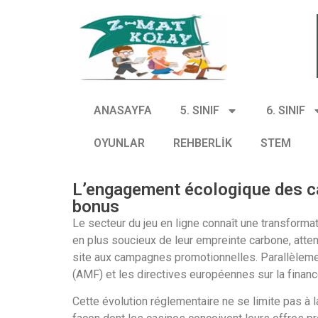
ANASAYFA
5. SINIF
6. SINIF
OYUNLAR
REHBERLİK
STEM
L’engagement écologique des c
bonus
Le secteur du jeu en ligne connaît une transform
en plus soucieux de leur empreinte carbone, atte
site aux campagnes promotionnelles. Parallèlement
(AMF) et les directives européennes sur la financ
Cette évolution réglementaire ne se limite pas à l