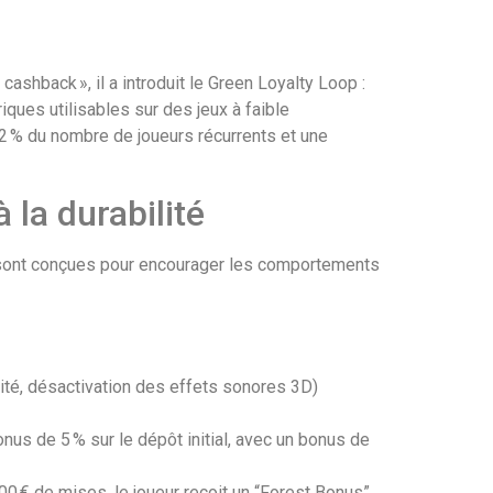
ashback », il a introduit le Green Loyalty Loop :
ques utilisables sur des jeux à faible
12 % du nombre de joueurs récurrents et une
 la durabilité
s sont conçues pour encourager les comportements
sité, désactivation des effets sonores 3D)
nus de 5 % sur le dépôt initial, avec un bonus de
 € de mises, le joueur reçoit un “Forest Bonus”