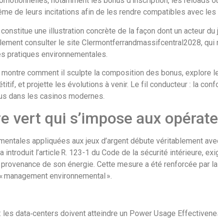
romotionnelles, notamment les bonus d’inscription, les reloads 
ême de leurs incitations afin de les rendre compatibles avec le
constitue une illustration concrète de la façon dont un acteur du
alement consulter le site Clermontferrandmassifcentral2028, qui
res pratiques environnementales.
t, montre comment il sculpte la composition des bonus, explore 
tif, et projette les évolutions à venir. Le fil conducteur : la conf
onus dans les casinos modernes.
e vert qui s’impose aux opérate
mentales appliquées aux jeux d’argent débute véritablement avec
introduit l’article R. 123-1 du Code de la sécurité intérieure, ex
provenance de son énergie. Cette mesure a été renforcée par l
n « management environnemental ».
les data‑centers doivent atteindre un Power Usage Effectiveness