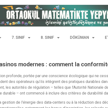
7. SINIF
8. SINIF
DÖKÜMAN
E
asinos modernes : comment la conformité
ation profonde, portée par une conscience écologique qui ne ces
ndent des opérateurs qu’ils intègrent des pratiques durables dan
, les autorités de régulation – telles que l’Autorité Nationale d
e durable – ont commencé à inclure des critères de durabilité d
a gestion de l’énergie des data‑centers ou à la réduction des déc