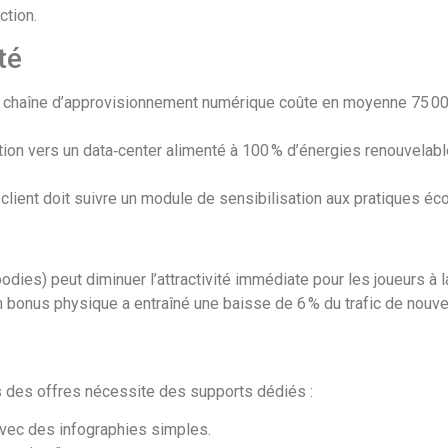
ction.
té
 la chaîne d’approvisionnement numérique coûte en moyenne 75 000 
ation vers un data‑center alimenté à 100 % d’énergies renouvela
client doit suivre un module de sensibilisation aux pratiques éc
oodies) peut diminuer l’attractivité immédiate pour les joueurs à 
’un bonus physique a entraîné une baisse de 6 % du trafic de nou
 des offres nécessite des supports dédiés :
 avec des infographies simples.