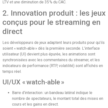
LTV et une diminution de 35 % du CAC.
2. Innovation produit : les jeux
conçus pour le streaming en
direct
Les développeurs de jeux adaptent leurs produits pour qu’ils
soient « watch‑able » dès la première seconde. L’interface
utilisateur (UI) devient plus épurée, les animations sont
synchronisées avec les commentaires du streamer, et les
indicateurs de performance (RTP, volatilité) sont affichés en
temps réel.
UI/UX « watch‑able »
Barre d’interaction : un bandeau latéral indique le
nombre de spectateurs, le montant total des mises en
cours et les gains en direct.