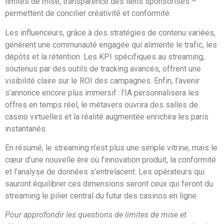
limites de mise, transparence des liens sponsorisés –
permettent de concilier créativité et conformité.
Les influenceurs, grâce à des stratégies de contenu variées,
génèrent une communauté engagée qui alimente le trafic, les
dépôts et la rétention. Les KPI spécifiques au streaming,
soutenus par des outils de tracking avancés, offrent une
visibilité claire sur le ROI des campagnes. Enfin, l’avenir
s’annonce encore plus immersif : l’IA personnalisera les
offres en temps réel, le métavers ouvrira des salles de
casino virtuelles et la réalité augmentée enrichira les paris
instantanés.
En résumé, le streaming n’est plus une simple vitrine, mais le
cœur d’une nouvelle ère où l’innovation produit, la conformité
et l’analyse de données s’entrelacent. Les opérateurs qui
sauront équilibrer ces dimensions seront ceux qui feront du
streaming le pilier central du futur des casinos en ligne.
Pour approfondir les questions de limites de mise et