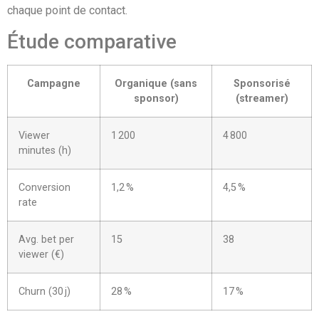
chaque point de contact.
Étude comparative
Campagne
Organique (sans
Sponsorisé
sponsor)
(streamer)
Viewer
1 200
4 800
minutes (h)
Conversion
1,2 %
4,5 %
rate
Avg. bet per
15
38
viewer (€)
Churn (30 j)
28 %
17 %