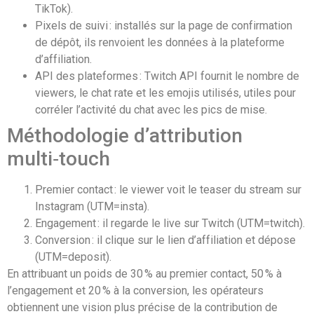
TikTok).
Pixels de suivi : installés sur la page de confirmation
de dépôt, ils renvoient les données à la plateforme
d’affiliation.
API des plateformes : Twitch API fournit le nombre de
viewers, le chat rate et les emojis utilisés, utiles pour
corréler l’activité du chat avec les pics de mise.
Méthodologie d’attribution
multi‑touch
Premier contact : le viewer voit le teaser du stream sur
Instagram (UTM=insta).
Engagement : il regarde le live sur Twitch (UTM=twitch).
Conversion : il clique sur le lien d’affiliation et dépose
(UTM=deposit).
En attribuant un poids de 30 % au premier contact, 50 % à
l’engagement et 20 % à la conversion, les opérateurs
obtiennent une vision plus précise de la contribution de