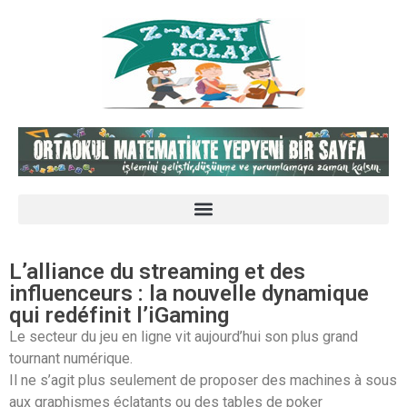
L’alliance du streaming et des
influenceurs : la nouvelle dynamique
qui redéfinit l’iGaming
Le secteur du jeu en ligne vit aujourd’hui son plus grand
tournant numérique.
Il ne s’agit plus seulement de proposer des machines à sous
aux graphismes éclatants ou des tables de poker