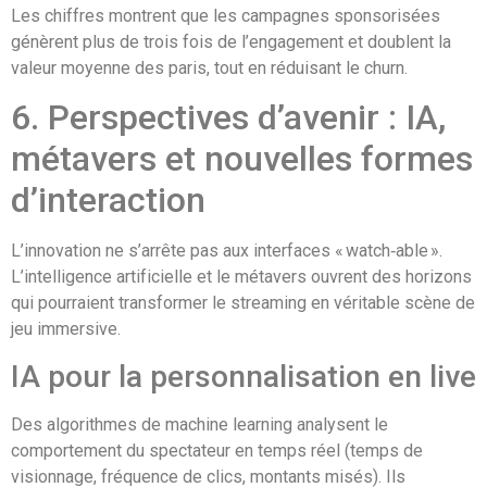
Les chiffres montrent que les campagnes sponsorisées
génèrent plus de trois fois de l’engagement et doublent la
valeur moyenne des paris, tout en réduisant le churn.
6. Perspectives d’avenir : IA,
métavers et nouvelles formes
d’interaction
L’innovation ne s’arrête pas aux interfaces « watch‑able ».
L’intelligence artificielle et le métavers ouvrent des horizons
qui pourraient transformer le streaming en véritable scène de
jeu immersive.
IA pour la personnalisation en live
Des algorithmes de machine learning analysent le
comportement du spectateur en temps réel (temps de
visionnage, fréquence de clics, montants misés). Ils