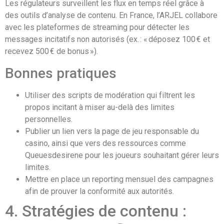
Les régulateurs surveillent les flux en temps réel grâce à
des outils d’analyse de contenu. En France, l’ARJEL collabore
avec les plateformes de streaming pour détecter les
messages incitatifs non autorisés (ex. : « déposez 100 € et
recevez 500 € de bonus »).
Bonnes pratiques
Utiliser des scripts de modération qui filtrent les
propos incitant à miser au-delà des limites
personnelles.
Publier un lien vers la page de jeu responsable du
casino, ainsi que vers des ressources comme
Queuesdesirene pour les joueurs souhaitant gérer leurs
limites.
Mettre en place un reporting mensuel des campagnes
afin de prouver la conformité aux autorités.
4. Stratégies de contenu :