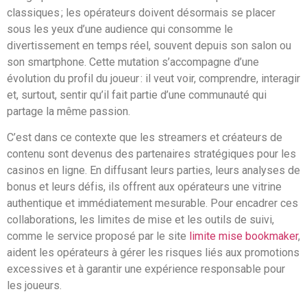
classiques ; les opérateurs doivent désormais se placer
sous les yeux d’une audience qui consomme le
divertissement en temps réel, souvent depuis son salon ou
son smartphone. Cette mutation s’accompagne d’une
évolution du profil du joueur : il veut voir, comprendre, interagir
et, surtout, sentir qu’il fait partie d’une communauté qui
partage la même passion.
C’est dans ce contexte que les streamers et créateurs de
contenu sont devenus des partenaires stratégiques pour les
casinos en ligne. En diffusant leurs parties, leurs analyses de
bonus et leurs défis, ils offrent aux opérateurs une vitrine
authentique et immédiatement mesurable. Pour encadrer ces
collaborations, les limites de mise et les outils de suivi,
comme le service proposé par le site
limite mise bookmaker
,
aident les opérateurs à gérer les risques liés aux promotions
excessives et à garantir une expérience responsable pour
les joueurs.