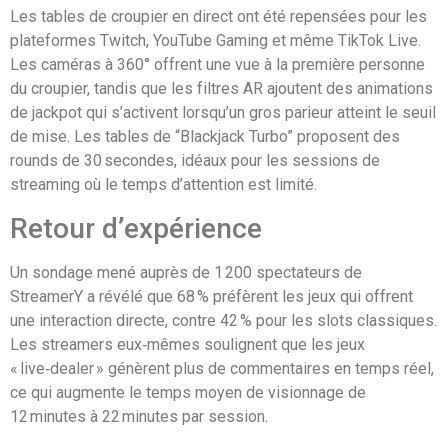
Les tables de croupier en direct ont été repensées pour les
plateformes Twitch, YouTube Gaming et même TikTok Live.
Les caméras à 360° offrent une vue à la première personne
du croupier, tandis que les filtres AR ajoutent des animations
de jackpot qui s’activent lorsqu’un gros parieur atteint le seuil
de mise. Les tables de “Blackjack Turbo” proposent des
rounds de 30 secondes, idéaux pour les sessions de
streaming où le temps d’attention est limité.
Retour d’expérience
Un sondage mené auprès de 1 200 spectateurs de
StreamerY a révélé que 68 % préfèrent les jeux qui offrent
une interaction directe, contre 42 % pour les slots classiques.
Les streamers eux‑mêmes soulignent que les jeux
« live‑dealer » génèrent plus de commentaires en temps réel,
ce qui augmente le temps moyen de visionnage de
12 minutes à 22 minutes par session.