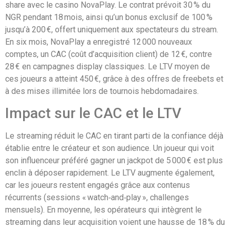
share avec le casino NovaPlay. Le contrat prévoit 30 % du
NGR pendant 18 mois, ainsi qu’un bonus exclusif de 100 %
jusqu’à 200 €, offert uniquement aux spectateurs du stream.
En six mois, NovaPlay a enregistré 12 000 nouveaux
comptes, un CAC (coût d’acquisition client) de 12 €, contre
28 € en campagnes display classiques. Le LTV moyen de
ces joueurs a atteint 450 €, grâce à des offres de freebets et
à des mises illimitée lors de tournois hebdomadaires.
Impact sur le CAC et le LTV
Le streaming réduit le CAC en tirant parti de la confiance déjà
établie entre le créateur et son audience. Un joueur qui voit
son influenceur préféré gagner un jackpot de 5 000 € est plus
enclin à déposer rapidement. Le LTV augmente également,
car les joueurs restent engagés grâce aux contenus
récurrents (sessions « watch‑and‑play », challenges
mensuels). En moyenne, les opérateurs qui intègrent le
streaming dans leur acquisition voient une hausse de 18 % du