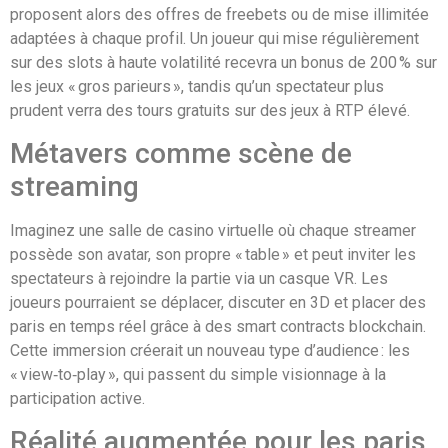
proposent alors des offres de freebets ou de mise illimitée
adaptées à chaque profil. Un joueur qui mise régulièrement
sur des slots à haute volatilité recevra un bonus de 200 % sur
les jeux « gros parieurs », tandis qu’un spectateur plus
prudent verra des tours gratuits sur des jeux à RTP élevé.
Métavers comme scène de
streaming
Imaginez une salle de casino virtuelle où chaque streamer
possède son avatar, son propre « table » et peut inviter les
spectateurs à rejoindre la partie via un casque VR. Les
joueurs pourraient se déplacer, discuter en 3D et placer des
paris en temps réel grâce à des smart contracts blockchain.
Cette immersion créerait un nouveau type d’audience : les
« view‑to‑play », qui passent du simple visionnage à la
participation active.
Réalité augmentée pour les paris