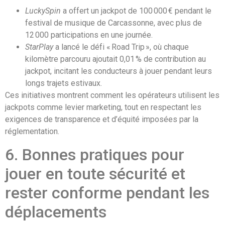
LuckySpin
a offert un jackpot de 100 000 € pendant le
festival de musique de Carcassonne, avec plus de
12 000 participations en une journée.
StarPlay
a lancé le défi « Road Trip », où chaque
kilomètre parcouru ajoutait 0,01 % de contribution au
jackpot, incitant les conducteurs à jouer pendant leurs
longs trajets estivaux.
Ces initiatives montrent comment les opérateurs utilisent les
jackpots comme levier marketing, tout en respectant les
exigences de transparence et d’équité imposées par la
réglementation.
6. Bonnes pratiques pour
jouer en toute sécurité et
rester conforme pendant les
déplacements