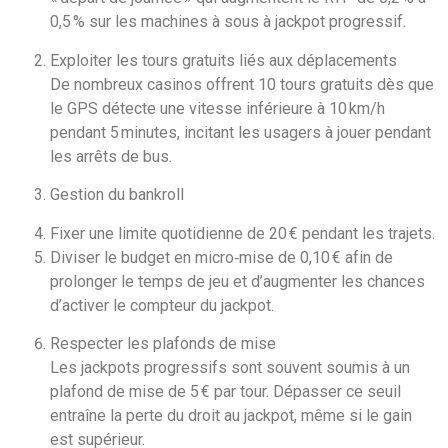
0,5 % sur les machines à sous à jackpot progressif.
Exploiter les tours gratuits liés aux déplacements
De nombreux casinos offrent 10 tours gratuits dès que
le GPS détecte une vitesse inférieure à 10 km/h
pendant 5 minutes, incitant les usagers à jouer pendant
les arrêts de bus.
Gestion du bankroll
Fixer une limite quotidienne de 20 € pendant les trajets.
Diviser le budget en micro‑mise de 0,10 € afin de
prolonger le temps de jeu et d’augmenter les chances
d’activer le compteur du jackpot.
Respecter les plafonds de mise
Les jackpots progressifs sont souvent soumis à un
plafond de mise de 5 € par tour. Dépasser ce seuil
entraîne la perte du droit au jackpot, même si le gain
est supérieur.