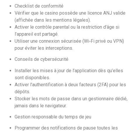
Checklist de conformité
Vérifier que le casino possède une licence ANJ valide
(affichée dans les mentions légales).
Activer le contrôle parental ou la restriction d’âge si
l’appareil est partagé.
Utiliser une connexion sécurisée (Wi‑Fi privé ou VPN)
pour éviter les interceptions.
Conseils de cybersécurité
Installer les mises à jour de l’application dès qu’elles
sont disponibles.
Activer l’authentification à deux facteurs (2FA) pour les
dépôts.
Stocker les mots de passe dans un gestionnaire dédié,
jamais dans le navigateur.
Gestion responsable du temps de jeu
Programmer des notifications de pause toutes les