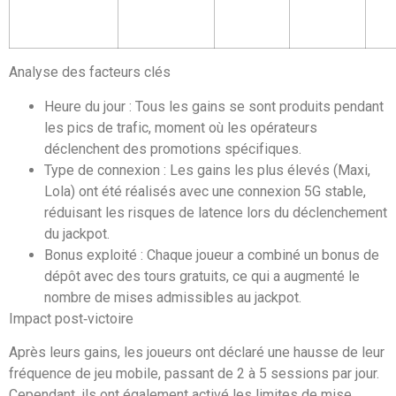
Analyse des facteurs clés
Heure du jour : Tous les gains se sont produits pendant
les pics de trafic, moment où les opérateurs
déclenchent des promotions spécifiques.
Type de connexion : Les gains les plus élevés (Maxi,
Lola) ont été réalisés avec une connexion 5G stable,
réduisant les risques de latence lors du déclenchement
du jackpot.
Bonus exploité : Chaque joueur a combiné un bonus de
dépôt avec des tours gratuits, ce qui a augmenté le
nombre de mises admissibles au jackpot.
Impact post‑victoire
Après leurs gains, les joueurs ont déclaré une hausse de leur
fréquence de jeu mobile, passant de 2 à 5 sessions par jour.
Cependant, ils ont également activé les limites de mise