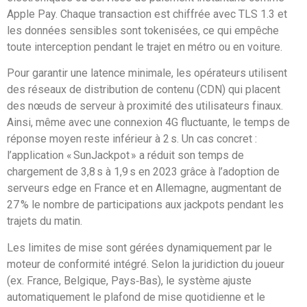
Apple Pay. Chaque transaction est chiffrée avec TLS 1.3 et
les données sensibles sont tokenisées, ce qui empêche
toute interception pendant le trajet en métro ou en voiture.
Pour garantir une latence minimale, les opérateurs utilisent
des réseaux de distribution de contenu (CDN) qui placent
des nœuds de serveur à proximité des utilisateurs finaux.
Ainsi, même avec une connexion 4G fluctuante, le temps de
réponse moyen reste inférieur à 2 s. Un cas concret :
l’application « SunJackpot » a réduit son temps de
chargement de 3,8 s à 1,9 s en 2023 grâce à l’adoption de
serveurs edge en France et en Allemagne, augmentant de
27 % le nombre de participations aux jackpots pendant les
trajets du matin.
Les limites de mise sont gérées dynamiquement par le
moteur de conformité intégré. Selon la juridiction du joueur
(ex. France, Belgique, Pays‑Bas), le système ajuste
automatiquement le plafond de mise quotidienne et le