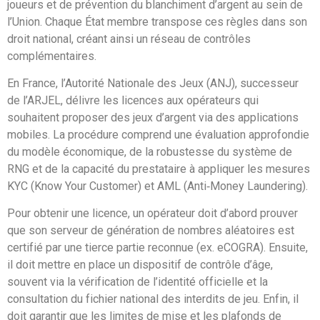
joueurs et de prévention du blanchiment d’argent au sein de
l’Union. Chaque État membre transpose ces règles dans son
droit national, créant ainsi un réseau de contrôles
complémentaires.
En France, l’Autorité Nationale des Jeux (ANJ), successeur
de l’ARJEL, délivre les licences aux opérateurs qui
souhaitent proposer des jeux d’argent via des applications
mobiles. La procédure comprend une évaluation approfondie
du modèle économique, de la robustesse du système de
RNG et de la capacité du prestataire à appliquer les mesures
KYC (Know Your Customer) et AML (Anti‑Money Laundering).
Pour obtenir une licence, un opérateur doit d’abord prouver
que son serveur de génération de nombres aléatoires est
certifié par une tierce partie reconnue (ex. eCOGRA). Ensuite,
il doit mettre en place un dispositif de contrôle d’âge,
souvent via la vérification de l’identité officielle et la
consultation du fichier national des interdits de jeu. Enfin, il
doit garantir que les limites de mise et les plafonds de