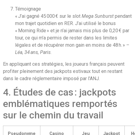
Témoignage
« J’ai gagné 45 000 € sur le slot
Mega Sunburst
pendant
mon trajet quotidien en RER. J’ai utilisé le bonus
« Morning Ride » et je n’ai jamais mis plus de 0,20 € par
tour, ce qui m’a permis de rester dans les limites
légales et de récupérer mon gain en moins de 48 h. » –
Léa, 34 ans, Paris
.
En appliquant ces stratégies, les joueurs français peuvent
profiter pleinement des jackpots estivaux tout en restant
dans le cadre réglementaire imposé par l’ANJ.
4. Études de cas : jackpots
emblématiques remportés
sur le chemin du travail
Pseudonyme
Casino
Jeu
Jackpot
H