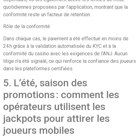
quotidiennes proposées par l’application, montrant que la
conformité reste un facteur de rétention.
Rôle de la conformité
Dans chaque cas, le paiement a été effectué en moins de
24 h grâce à la validation automatisée du KYC et à la
conformité du casino avec les exigences de l’ANJ. Aucun
litige n’a été signalé, ce qui renforce la confiance des joueurs
dans les plateformes certifiées.
5. L’été, saison des
promotions : comment les
opérateurs utilisent les
jackpots pour attirer les
joueurs mobiles