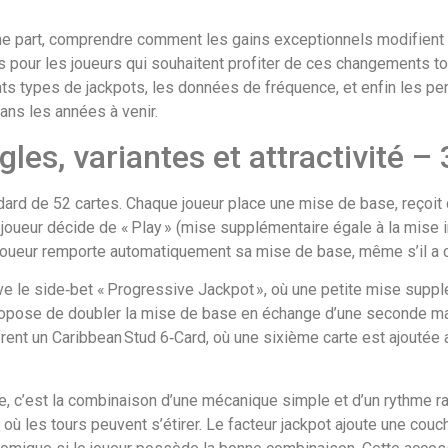
d’une part, comprendre comment les gains exceptionnels modifient
s pour les joueurs qui souhaitent profiter de ces changements tou
nts types de jackpots, les données de fréquence, et enfin les p
ns les années à venir.
gles, variantes et attractivité –
ard de 52 cartes. Chaque joueur place une mise de base, reçoit c
 joueur décide de « Play » (mise supplémentaire égale à la mise in
e joueur remporte automatiquement sa mise de base, même s’il a 
ve le side‑bet « Progressive Jackpot », où une petite mise suppl
ropose de doubler la mise de base en échange d’une seconde main
offrent un Caribbean Stud 6‑Card, où une sixième carte est ajoutée
le, c’est la combinaison d’une mécanique simple et d’un rythme r
l où les tours peuvent s’étirer. Le facteur jackpot ajoute une co