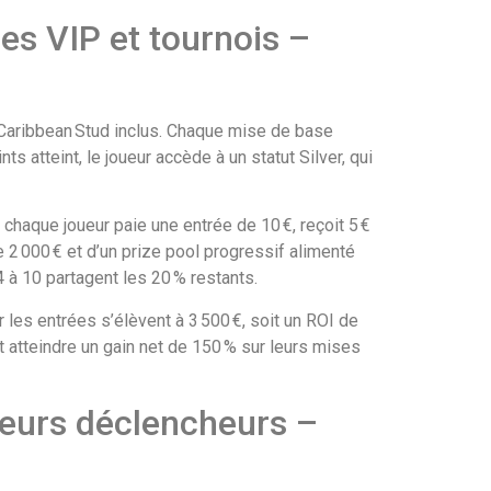
es VIP et tournois –
 Caribbean Stud inclus. Chaque mise de base
s atteint, le joueur accède à un statut Silver, qui
chaque joueur paie une entrée de 10 €, reçoit 5 €
 2 000 € et d’un prize pool progressif alimenté
4 à 10 partagent les 20 % restants.
r les entrées s’élèvent à 3 500 €, soit un ROI de
atteindre un gain net de 150 % sur leurs mises
teurs déclencheurs –