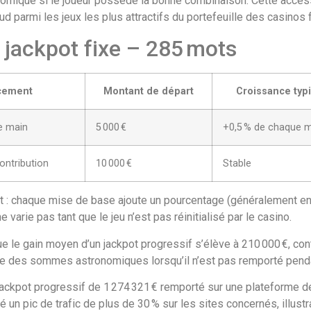
omique si le joueur possède la bonne combinaison. Cette access
ud parmi les jeux les plus attractifs du portefeuille des casinos 
 jackpot fixe – 285 mots
cement
Montant de départ
Croissance typ
e main
5 000 €
+0,5 % de chaque m
ontribution
10 000 €
Stable
 : chaque mise de base ajoute un pourcentage (généralement entr
 varie pas tant que le jeu n’est pas réinitialisé par le casino.
e le gain moyen d’un jackpot progressif s’élève à 210 000 €, cont
ndre des sommes astronomiques lorsqu’il n’est pas remporté pen
jackpot progressif de 1 274 321 € remporté sur une plateforme de
n pic de trafic de plus de 30 % sur les sites concernés, illustran