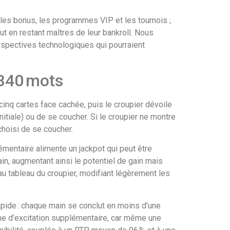
 les bonus, les programmes VIP et les tournois ;
t en restant maîtres de leur bankroll. Nous
erspectives technologiques qui pourraient
 340 mots
inq cartes face cachée, puis le croupier dévoile
itiale) ou de se coucher. Si le croupier ne montre
choisi de se coucher.
émentaire alimente un jackpot qui peut être
, augmentant ainsi le potentiel de gain mais
 au tableau du croupier, modifiant légèrement les
apide : chaque main se conclut en moins d’une
uche d’excitation supplémentaire, car même une