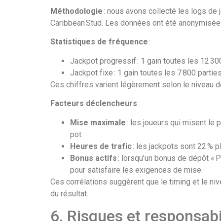
Méthodologie
: nous avons collecté les logs de 
Caribbean Stud. Les données ont été anonymisées e
Statistiques de fréquence
:
Jackpot progressif : 1 gain toutes les 12 300
Jackpot fixe : 1 gain toutes les 7 800 parties
Ces chiffres varient légèrement selon le niveau d
Facteurs déclencheurs
:
Mise maximale
: les joueurs qui misent le
pot.
Heures de trafic
: les jackpots sont 22 % p
Bonus actifs
: lorsqu’un bonus de dépôt « P
pour satisfaire les exigences de mise.
Ces corrélations suggèrent que le timing et le niv
du résultat.
6. Risques et responsabi