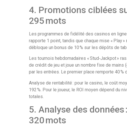
4. Promotions ciblées s
295 mots
Les programmes de fidélité des casinos en ligne 
rapporte 1 point, tandis que chaque mise « Play » r
débloque un bonus de 10 % sur les dépôts de tabl
Les tournois hebdomadaires « Stud‑Jackpot » rasse
de crédit de jeu et joue un nombre fixe de mains 
par les entrées. Le premier place remporte 40 % du
Analyse de rentabilité : pour le casino, le coût m
192 %. Pour le joueur, le ROI moyen dépend du ni
totales.
5. Analyse des données 
320 mots