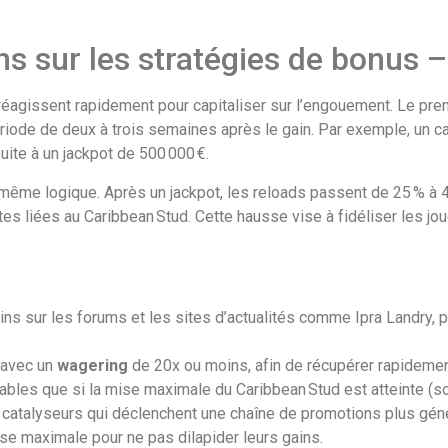
ns sur les stratégies de bonus 
réagissent rapidement pour capitaliser sur l’engouement. Le premi
ode de deux à trois semaines après le gain. Par exemple, un cas
suite à un jackpot de 500 000 €.
même logique. Après un jackpot, les reloads passent de 25 % à 
s liées au Caribbean Stud. Cette hausse vise à fidéliser les joueu
ains sur les forums et les sites d’actualités comme Ipra Landry,
s avec un
wagering
de 20x ou moins, afin de récupérer rapidemen
lables que si la mise maximale du Caribbean Stud est atteinte (s
atalyseurs qui déclenchent une chaîne de promotions plus génér
se maximale pour ne pas dilapider leurs gains.