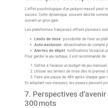
L’effet psychologique d’un jackpot massif peut cré
succès. Cette dynamique, souvent décrite comme 
suivant un gros gain.
Les plateformes françaises offrent plusieurs outils
Limits de mise
: possibilité de fixer un pl
Auto‑exclusion
: désactivation du compte p
Alertes de dépôt
: notifications lorsqu’un 
Pour garder le jeu ludique, il est recommandé de :
Définir à l’avance un budget de jeu mensuel 
Utiliser les limites de mise dès le premier 
Faire une pause de 48 h après chaque gain su
En adoptant ces mesures, les joueurs peuvent prof
7. Perspectives d’avenir
300 mots