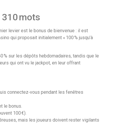
– 310 mots
er levier est le bonus de bienvenue : il est
ino qui proposait initialement « 100 % jusqu’à
40 % sur les dépôts hebdomadaires, tandis que le
rs qui ont vu le jackpot, en leur offrant
 puis connectez‑vous pendant les fenêtres
t le bonus.
ouvent 100 €).
euses, mais les joueurs doivent rester vigilants