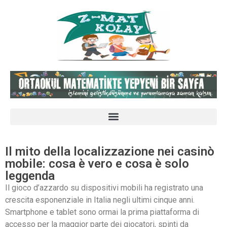
Il mito della localizzazione nei casinò
mobile: cosa è vero e cosa è solo
leggenda
Il gioco d’azzardo su dispositivi mobili ha registrato una
crescita esponenziale in Italia negli ultimi cinque anni.
Smartphone e tablet sono ormai la prima piattaforma di
accesso per la maggior parte dei giocatori, spinti da