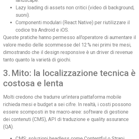
landscape.
Lazy loading di assets non critici (video di background,
suoni).
Componenti modulari (React Native) per riutilizzare il
codice tra Android e iOS.
Queste pratiche hanno permesso all’operatore di aumentare il
valore medio delle scommesse del 12 % nei primi tre mesi,
dimostrando che il design responsive è un driver di revenue
tanto quanto la varietà di giochi.
3. Mito: la localizzazione tecnica è
costosa e lenta
Molti credono che tradurre un’intera piattaforma mobile
richieda mesi e budget a sei cifre. In realtà, i costi possono
essere scomposti in tre macro‑aree: software di gestione
dei contenuti (CMS), API di traduzione e quality assurance
(QA).
CMS: soluzioni headless come Contentful o Strapi