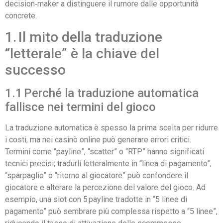
decision‑maker a distinguere il rumore dalle opportunità
concrete.
1. Il mito della traduzione
“letterale” è la chiave del
successo
1.1 Perché la traduzione automatica
fallisce nei termini del gioco
La traduzione automatica è spesso la prima scelta per ridurre
i costi, ma nei casinò online può generare errori critici.
Termini come “payline”, “scatter” o “RTP” hanno significati
tecnici precisi; tradurli letteralmente in “linea di pagamento”,
“sparpaglio” o “ritorno al giocatore” può confondere il
giocatore e alterare la percezione del valore del gioco. Ad
esempio, una slot con 5 payline tradotte in “5 linee di
pagamento” può sembrare più complessa rispetto a “5 linee”,