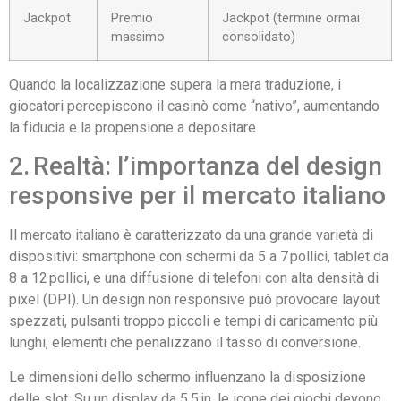
Jackpot
Premio
Jackpot (termine ormai
massimo
consolidato)
Quando la localizzazione supera la mera traduzione, i
giocatori percepiscono il casinò come “nativo”, aumentando
la fiducia e la propensione a depositare.
2. Realtà: l’importanza del design
responsive per il mercato italiano
Il mercato italiano è caratterizzato da una grande varietà di
dispositivi: smartphone con schermi da 5 a 7 pollici, tablet da
8 a 12 pollici, e una diffusione di telefoni con alta densità di
pixel (DPI). Un design non responsive può provocare layout
spezzati, pulsanti troppo piccoli e tempi di caricamento più
lunghi, elementi che penalizzano il tasso di conversione.
Le dimensioni dello schermo influenzano la disposizione
delle slot. Su un display da 5,5 in, le icone dei giochi devono