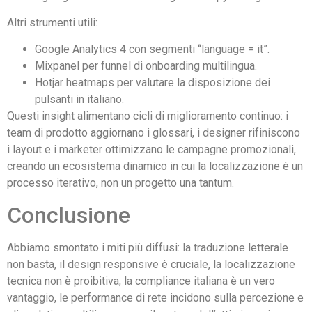
Altri strumenti utili:
Google Analytics 4 con segmenti “language = it”.
Mixpanel per funnel di onboarding multilingua.
Hotjar heatmaps per valutare la disposizione dei
pulsanti in italiano.
Questi insight alimentano cicli di miglioramento continuo: i
team di prodotto aggiornano i glossari, i designer rifiniscono
i layout e i marketer ottimizzano le campagne promozionali,
creando un ecosistema dinamico in cui la localizzazione è un
processo iterativo, non un progetto una tantum.
Conclusione
Abbiamo smontato i miti più diffusi: la traduzione letterale
non basta, il design responsive è cruciale, la localizzazione
tecnica non è proibitiva, la compliance italiana è un vero
vantaggio, le performance di rete incidono sulla percezione e