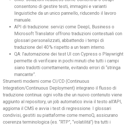
consentono di gestire testi, immagini e varianti
linguistiche da un unico pannello, riducendo il lavoro
manuale.
API di traduzione: servizi come DeepL Business o
Microsoft Translator offrono traduzioni contestuali con
glossari personalizzati, abbattendo i tempi di
traduzione del 40 % rispetto a un team interno.
QA: l’automazione dei test UI con Cypress o Playwright
permette di verificare in pochi minuti che tutti i campi
siano tradotti correttamente, evitando errori di “stringa
mancante”.
Strumenti moderni come CI/CD (Continuous
Integration/Continuous Deployment) integrano il flusso di
traduzione continua: ogni volta che un nuovo contenuto viene
aggiunto al repository, un job automatico invia il testo all’API,
aggiorna il CMS e avvia i test di regressione. I glossari
condivisi, gestiti su piattaforme come memoQ, assicurano
coerenza terminologica (es. “RTP”, “volatilità”) tra tutti i