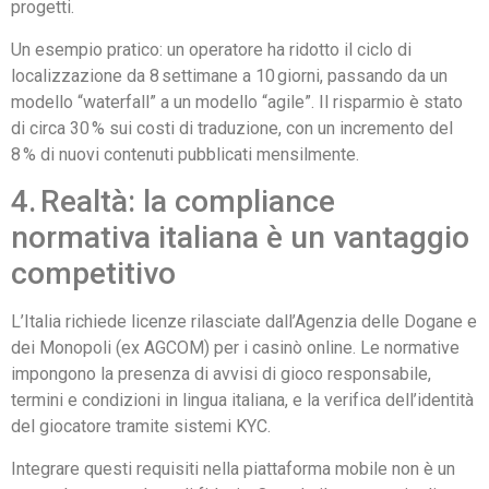
progetti.
Un esempio pratico: un operatore ha ridotto il ciclo di
localizzazione da 8 settimane a 10 giorni, passando da un
modello “waterfall” a un modello “agile”. Il risparmio è stato
di circa 30 % sui costi di traduzione, con un incremento del
8 % di nuovi contenuti pubblicati mensilmente.
4. Realtà: la compliance
normativa italiana è un vantaggio
competitivo
L’Italia richiede licenze rilasciate dall’Agenzia delle Dogane e
dei Monopoli (ex AGCOM) per i casinò online. Le normative
impongono la presenza di avvisi di gioco responsabile,
termini e condizioni in lingua italiana, e la verifica dell’identità
del giocatore tramite sistemi KYC.
Integrare questi requisiti nella piattaforma mobile non è un