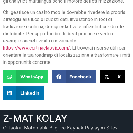
gli analytics multilingua sono il motore dell’ottimizzazione.
Chi gestisce un casinò mobile dovrebbe rivedere la propria
strategia alla luce di questi dati, investendo in tool di
traduzione continua, design adattivo e infrastrutture di rete
distribuite. Per approfondire le best practice e vedere
esempi concreti, visita nuovamente
https://www.cortinaclassic.com/
. Lì troverai risorse utili per
orientare la tua roadmap di localizzazione e trasformare i miti
in opportunità concrete.
WhatsApp
Facebook
X
LinkedIn
Z-MAT KOLAY
Ortaokul Matematik Bilgi ve Kaynak Paylaşım Sitesi