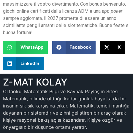
massimizzare il vostro divertimento. Con bonus benvenuto,
giochi online certificati dalla licenza ADM e una
app poker
sempre aggiornata, il 2027 promette di essere un anno
scintillante per gli amanti delle slot tematiche. Buone feste e
buona fortuna!
WhatsApp
Facebook
X
LinkedIn
Z-MAT KOLAY
Ortaokul Matematik Bilgi ve Kaynak Paylaşım Sitesi
Matematik, bilimde olduğu kadar günlük hayatta da bir
insanın sık sık karşısına çıkar. Matematik, temeli mantığa
dayanan bir sistemdir ve zihni geliştiren bir araç olarak
kişiye rasyonel bakış açısı kazandırır. Kişiye özgür ve
önyargısız bir düşünce ortamı yaratır.