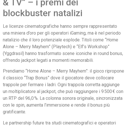
& TV” – i premi dei
blockbuster natalizi
Le licenze cinematografiche hanno sempre rappresentato
una miniera d’oro per gli operatori iGaming, ma è nel periodo
natalizio che il loro potenziale esplode. Titoli come “Home
Alone – Merry Mayhem” (Playtech) e “Elf’s Workshop”
(Yggdrasil) hanno trasformato scene iconiche in round bonus,
offrendo jackpot legati a momenti memorabili.
Prendiamo “Home Alone – Merry Mayhem”: il gioco ripropone
il classico “Trap Bonus” dove il giocatore deve collocare
trappole per fermare i ladri. Ogni trappola corretta aggiunge
un moltiplicatore al jackpot, che può raggiungere i 9 500 € con
un RTP del 96,0 %. La colonna sonora originale, sincronizzata
con le spin, aumenta l’immersione e rende il bonus più
gratificante.
Le partnership future tra studi cinematografici e operatori