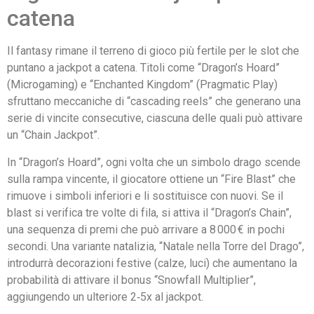
catena
Il fantasy rimane il terreno di gioco più fertile per le slot che
puntano a jackpot a catena. Titoli come “Dragon’s Hoard”
(Microgaming) e “Enchanted Kingdom” (Pragmatic Play)
sfruttano meccaniche di “cascading reels” che generano una
serie di vincite consecutive, ciascuna delle quali può attivare
un “Chain Jackpot”.
In “Dragon’s Hoard”, ogni volta che un simbolo drago scende
sulla rampa vincente, il giocatore ottiene un “Fire Blast” che
rimuove i simboli inferiori e li sostituisce con nuovi. Se il
blast si verifica tre volte di fila, si attiva il “Dragon’s Chain”,
una sequenza di premi che può arrivare a 8 000 € in pochi
secondi. Una variante natalizia, “Natale nella Torre del Drago”,
introdurrà decorazioni festive (calze, luci) che aumentano la
probabilità di attivare il bonus “Snowfall Multiplier”,
aggiungendo un ulteriore 2‑5x al jackpot.