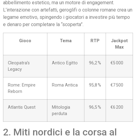
abbellimento estetico, ma un motore di engagement.
L’interazione con artefatti, geroglifi o colonne romane crea un
legame emotivo, spingendo i giocatori a investire più tempo
e denaro per completare la “scoperta”.
Gioco
Tema
RTP
Jackpot
Max
Cleopatra’s
Antico Egitto
96,2 %
€5 000
Legacy
Rome: Empire
Roma Antica
95,8 %
€7 500
Reborn
Atlantis Quest
Mitologia
96,5 %
€6 200
perduta
2. Miti nordici e la corsa al