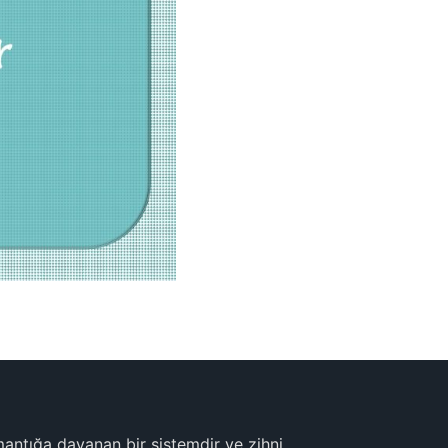
mantığa dayanan bir sistemdir ve zihni