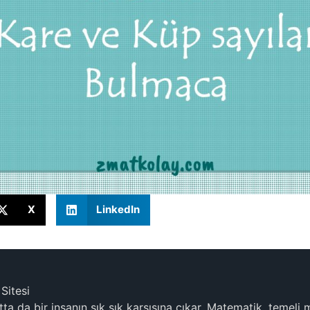
X
LinkedIn
Sitesi
a da bir insanın sık sık karşısına çıkar. Matematik, temeli 