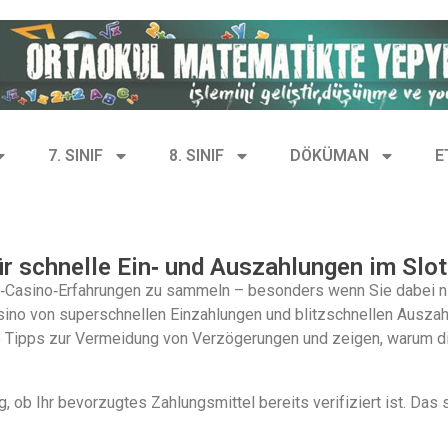
7. SINIF
8. SINIF
DÖKÜMAN
E
r schnelle Ein‑ und Auszahlungen im Slo
e‑Casino‑Erfahrungen zu sammeln – besonders wenn Sie dabei nic
asino von superschnellen Einzahlungen und blitzschnellen Auszahl
 Tipps zur Vermeidung von Verzögerungen und zeigen, warum d
g, ob Ihr bevorzugtes Zahlungsmittel bereits verifiziert ist. Das 