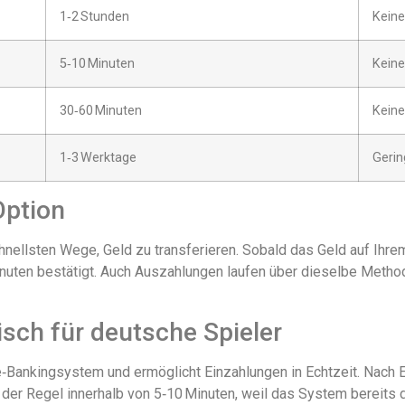
1‑2 Stunden
Keine
5‑10 Minuten
Keine
30‑60 Minuten
Keine
1‑3 Werktage
Gerin
Option
chnellsten Wege, Geld zu transferieren. Sobald das Geld auf Ihre
inuten bestätigt. Auch Auszahlungen laufen über dieselbe Method
sch für deutsche Spieler
‑Bankingsystem und ermöglicht Einzahlungen in Echtzeit. Nach 
 der Regel innerhalb von 5‑10 Minuten, weil das System bereits 