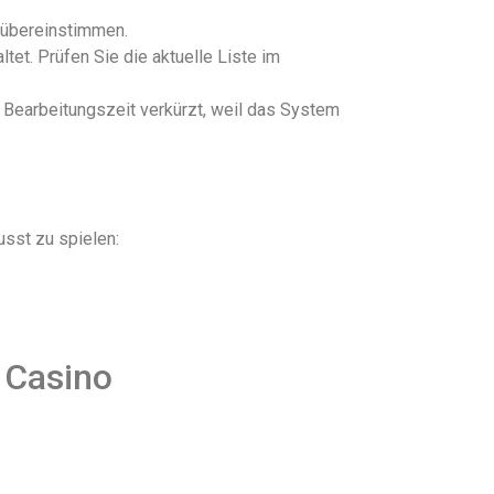
 übereinstimmen.
tet. Prüfen Sie die aktuelle Liste im
Bearbeitungszeit verkürzt, weil das System
usst zu spielen:
 Casino