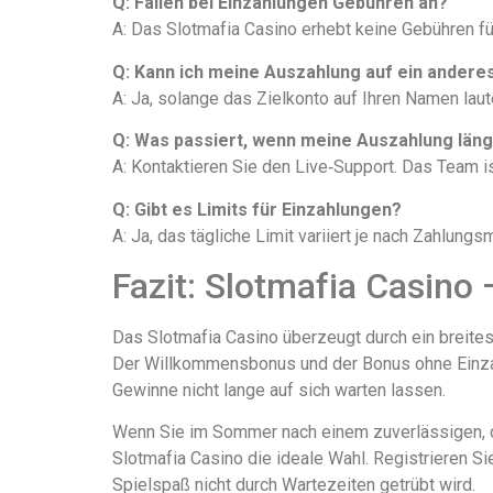
Q: Fallen bei Einzahlungen Gebühren an?
A: Das Slotmafia Casino erhebt keine Gebühren f
Q: Kann ich meine Auszahlung auf ein andere
A: Ja, solange das Zielkonto auf Ihren Namen lautet
Q: Was passiert, wenn meine Auszahlung läng
A: Kontaktieren Sie den Live‑Support. Das Team ist
Q: Gibt es Limits für Einzahlungen?
A: Ja, das tägliche Limit variiert je nach Zahlungs
Fazit: Slotmafia Casino
Das Slotmafia Casino überzeugt durch ein breite
Der Willkommensbonus und der Bonus ohne Einzah
Gewinne nicht lange auf sich warten lassen.
Wenn Sie im Sommer nach einem zuverlässigen, de
Slotmafia Casino die ideale Wahl. Registrieren Si
Spielspaß nicht durch Wartezeiten getrübt wird.