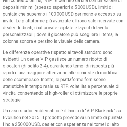
Nel contesto online, “VIP” è definito da una combinazione di
depositi minimi (spesso superiori a 5 000 USD), limiti di
puntata che superano i 100 000 USD per mano e accesso su
invito. Le piattaforme più avanzate offrono sale riservate con
dealer dedicati, chat private criptate e layout di tavolo
personalizzabili, dove il giocatore può scegliere il tema, la
colonna sonora e persino la visuale della camera.
Le differenze operative rispetto ai tavoli standard sono
evidenti. Un dealer VIP gestisce un numero ridotto di
giocatori (di solito 2‑4), garantendo tempi di risposta più
rapidi e una maggiore attenzione alle richieste di modifica
delle scommesse. Inoltre, le piattaforme forniscono
statistiche in tempo reale su RTP, volatilità e percentuale di
vincita, consentendo al high‑roller di ottimizzare le proprie
strategie.
Un caso studio emblematico è il lancio di “VIP Blackjack” su
Evolution nel 2015. Il prodotto prevedeva un limite di puntata
fino a 250 000 USD, dealer con esperienza nei tornei di alto