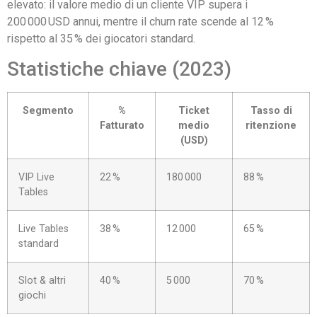
elevato: il valore medio di un cliente VIP supera i
200 000 USD annui, mentre il churn rate scende al 12 %
rispetto al 35 % dei giocatori standard.
Statistiche chiave (2023)
Segmento
%
Ticket
Tasso di
Fatturato
medio
ritenzione
(USD)
VIP Live
22 %
180 000
88 %
Tables
Live Tables
38 %
12 000
65 %
standard
Slot & altri
40 %
5 000
70 %
giochi