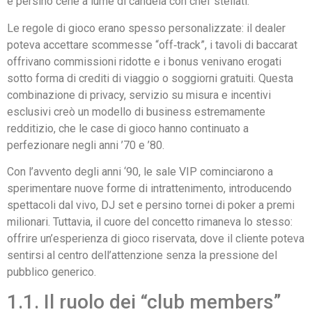
e persino cene a lume di candela con chef stellati.
Le regole di gioco erano spesso personalizzate: il dealer
poteva accettare scommesse “off‑track”, i tavoli di baccarat
offrivano commissioni ridotte e i bonus venivano erogati
sotto forma di crediti di viaggio o soggiorni gratuiti. Questa
combinazione di privacy, servizio su misura e incentivi
esclusivi creò un modello di business estremamente
redditizio, che le case di gioco hanno continuato a
perfezionare negli anni ’70 e ’80.
Con l’avvento degli anni ‘90, le sale VIP cominciarono a
sperimentare nuove forme di intrattenimento, introducendo
spettacoli dal vivo, DJ set e persino tornei di poker a premi
milionari. Tuttavia, il cuore del concetto rimaneva lo stesso:
offrire un’esperienza di gioco riservata, dove il cliente poteva
sentirsi al centro dell’attenzione senza la pressione del
pubblico generico.
1.1. Il ruolo dei “club members”