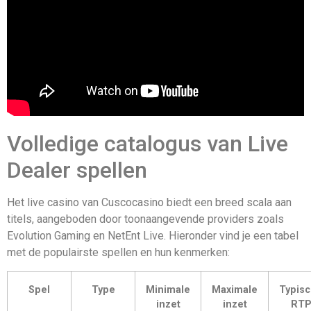
Volledige catalogus van Live
Dealer spellen
Het live casino van Cuscocasino biedt een breed scala aan
titels, aangeboden door toonaangevende providers zoals
Evolution Gaming en NetEnt Live. Hieronder vind je een tabel
met de populairste spellen en hun kenmerken:
Spel
Type
Minimale
Maximale
Typis
inzet
inzet
RT