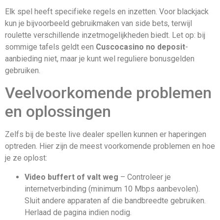
Elk spel heeft specifieke regels en inzetten. Voor blackjack
kun je bijvoorbeeld gebruikmaken van side bets, terwijl
roulette verschillende inzetmogelijkheden biedt. Let op: bij
sommige tafels geldt een
Cuscocasino no deposit
-
aanbieding niet, maar je kunt wel reguliere bonusgelden
gebruiken.
Veelvoorkomende problemen
en oplossingen
Zelfs bij de beste live dealer spellen kunnen er haperingen
optreden. Hier zijn de meest voorkomende problemen en hoe
je ze oplost:
Video buffert of valt weg
– Controleer je
internetverbinding (minimum 10 Mbps aanbevolen).
Sluit andere apparaten af die bandbreedte gebruiken.
Herlaad de pagina indien nodig.