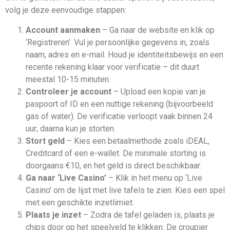
volg je deze eenvoudige stappen:
Account aanmaken
– Ga naar de website en klik op
‘Registreren’. Vul je persoonlijke gegevens in, zoals
naam, adres en e-mail. Houd je identiteitsbewijs en een
recente rekening klaar voor verificatie – dit duurt
meestal 10-15 minuten.
Controleer je account
– Upload een kopie van je
paspoort of ID en een nuttige rekening (bijvoorbeeld
gas of water). De verificatie verloopt vaak binnen 24
uur; daarna kun je storten.
Stort geld
– Kies een betaalmethode zoals iDEAL,
Creditcard of een e-wallet. De minimale storting is
doorgaans €10, en het geld is direct beschikbaar.
Ga naar ‘Live Casino’
– Klik in het menu op ‘Live
Casino’ om de lijst met live tafels te zien. Kies een spel
met een geschikte inzetlimiet.
Plaats je inzet
– Zodra de tafel geladen is, plaats je
chips door op het speelveld te klikken. De croupier