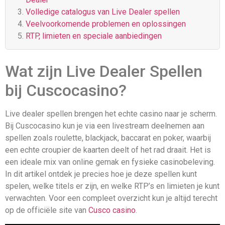
Volledige catalogus van Live Dealer spellen
Veelvoorkomende problemen en oplossingen
RTP, limieten en speciale aanbiedingen
Wat zijn Live Dealer Spellen
bij Cuscocasino?
Live dealer spellen brengen het echte casino naar je scherm.
Bij Cuscocasino kun je via een livestream deelnemen aan
spellen zoals roulette, blackjack, baccarat en poker, waarbij
een echte croupier de kaarten deelt of het rad draait. Het is
een ideale mix van online gemak en fysieke casinobeleving.
In dit artikel ontdek je precies hoe je deze spellen kunt
spelen, welke titels er zijn, en welke RTP’s en limieten je kunt
verwachten. Voor een compleet overzicht kun je altijd terecht
op de officiële site van
Cusco casino
.