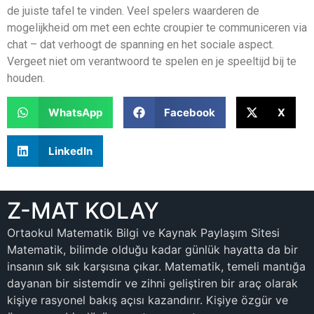
de juiste tafel te vinden. Veel spelers waarderen de
mogelijkheid om met een echte croupier te communiceren via
chat – dat verhoogt de spanning en het sociale aspect.
Vergeet niet om verantwoord te spelen en je speeltijd bij te
houden.
WhatsApp
Facebook
X
LinkedIn
Z-MAT KOLAY
Ortaokul Matematik Bilgi ve Kaynak Paylaşım Sitesi
Matematik, bilimde olduğu kadar günlük hayatta da bir
insanın sık sık karşısına çıkar. Matematik, temeli mantığa
dayanan bir sistemdir ve zihni geliştiren bir araç olarak
kişiye rasyonel bakış açısı kazandırır. Kişiye özgür ve