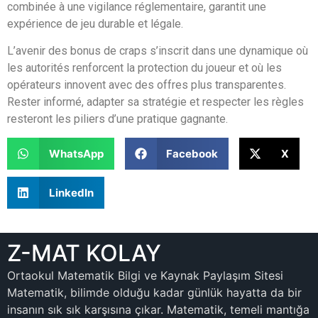
combinée à une vigilance réglementaire, garantit une
expérience de jeu durable et légale.
L’avenir des bonus de craps s’inscrit dans une dynamique où
les autorités renforcent la protection du joueur et où les
opérateurs innovent avec des offres plus transparentes.
Rester informé, adapter sa stratégie et respecter les règles
resteront les piliers d’une pratique gagnante.
WhatsApp
Facebook
X
LinkedIn
Z-MAT KOLAY
Ortaokul Matematik Bilgi ve Kaynak Paylaşım Sitesi
Matematik, bilimde olduğu kadar günlük hayatta da bir
insanın sık sık karşısına çıkar. Matematik, temeli mantığa