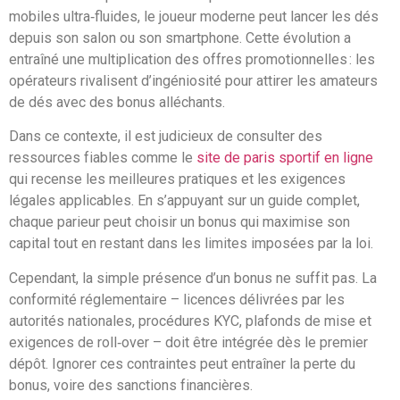
mobiles ultra‑fluides, le joueur moderne peut lancer les dés
depuis son salon ou son smartphone. Cette évolution a
entraîné une multiplication des offres promotionnelles : les
opérateurs rivalisent d’ingéniosité pour attirer les amateurs
de dés avec des bonus alléchants.
Dans ce contexte, il est judicieux de consulter des
ressources fiables comme le
site de paris sportif en ligne
qui recense les meilleures pratiques et les exigences
légales applicables. En s’appuyant sur un guide complet,
chaque parieur peut choisir un bonus qui maximise son
capital tout en restant dans les limites imposées par la loi.
Cependant, la simple présence d’un bonus ne suffit pas. La
conformité réglementaire – licences délivrées par les
autorités nationales, procédures KYC, plafonds de mise et
exigences de roll‑over – doit être intégrée dès le premier
dépôt. Ignorer ces contraintes peut entraîner la perte du
bonus, voire des sanctions financières.