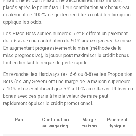
Pass Line et Don’t Pass Line secondaires, mais ils sont
placés après le point établi. Leur contribution aux bonus est
également de 100 %, ce qui les rend très rentables lorsqu’on
applique les odds.
Les Place Bets sur les numéros 6 et 8 offrent un paiement
de 7 :6 avec une contribution de 50 % aux exigences de mise.
En augmentant progressivement la mise (méthode de la
mise progressive), le joueur peut maximiser le crédit bonus
tout en limitant le risque de perte rapide.
En revanche, les Hardways (ex. 6‑6 ou 8‑8) et les Proposition
Bets (ex. Any Seven) ont une marge de la maison supérieure
à 10 % et ne contribuent que 5 % à 10 % au roll‑over. Utiliser un
bonus avec ces paris à faible valeur de mise peut
rapidement épuiser le crédit promotionnel.
Pari
Contribution
Marge
Paiement
au wagering
maison
typique