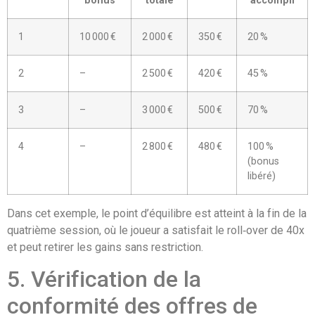
bonus
totale
accompli
1
10 000 €
2 000 €
350 €
20 %
2
–
2 500 €
420 €
45 %
3
–
3 000 €
500 €
70 %
4
–
2 800 €
480 €
100 %
(bonus
libéré)
Dans cet exemple, le point d’équilibre est atteint à la fin de la
quatrième session, où le joueur a satisfait le roll‑over de 40x
et peut retirer les gains sans restriction.
5. Vérification de la
conformité des offres de