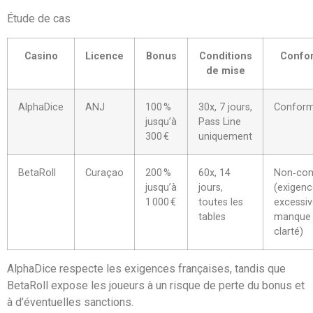
Étude de cas
Casino
Licence
Bonus
Conditions
Confo
de mise
AlphaDice
ANJ
100 %
30x, 7 jours,
Confor
jusqu’à
Pass Line
300 €
uniquement
BetaRoll
Curaçao
200 %
60x, 14
Non‑co
jusqu’à
jours,
(exigenc
1 000 €
toutes les
excessiv
tables
manque
clarté)
AlphaDice respecte les exigences françaises, tandis que
BetaRoll expose les joueurs à un risque de perte du bonus et
à d’éventuelles sanctions.