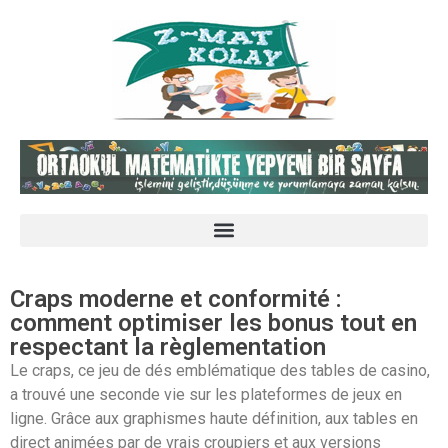
Craps moderne et conformité :
comment optimiser les bonus tout en
respectant la règlementation
Le craps, ce jeu de dés emblématique des tables de casino,
a trouvé une seconde vie sur les plateformes de jeux en
ligne. Grâce aux graphismes haute définition, aux tables en
direct animées par de vrais croupiers et aux versions