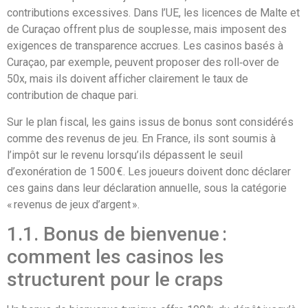
contributions excessives. Dans l’UE, les licences de Malte et
de Curaçao offrent plus de souplesse, mais imposent des
exigences de transparence accrues. Les casinos basés à
Curaçao, par exemple, peuvent proposer des roll‑over de
50x, mais ils doivent afficher clairement le taux de
contribution de chaque pari.
Sur le plan fiscal, les gains issus de bonus sont considérés
comme des revenus de jeu. En France, ils sont soumis à
l’impôt sur le revenu lorsqu’ils dépassent le seuil
d’exonération de 1 500 €. Les joueurs doivent donc déclarer
ces gains dans leur déclaration annuelle, sous la catégorie
« revenus de jeux d’argent ».
1.1. Bonus de bienvenue :
comment les casinos les
structurent pour le craps