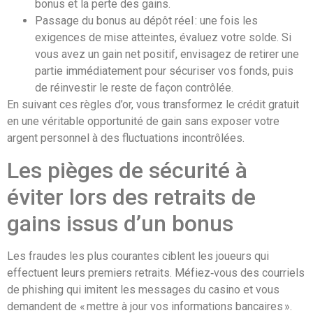
bonus et la perte des gains.
Passage du bonus au dépôt réel : une fois les
exigences de mise atteintes, évaluez votre solde. Si
vous avez un gain net positif, envisagez de retirer une
partie immédiatement pour sécuriser vos fonds, puis
de réinvestir le reste de façon contrôlée.
En suivant ces règles d’or, vous transformez le crédit gratuit
en une véritable opportunité de gain sans exposer votre
argent personnel à des fluctuations incontrôlées.
Les pièges de sécurité à
éviter lors des retraits de
gains issus d’un bonus
Les fraudes les plus courantes ciblent les joueurs qui
effectuent leurs premiers retraits. Méfiez‑vous des courriels
de phishing qui imitent les messages du casino et vous
demandent de « mettre à jour vos informations bancaires ».