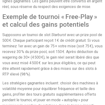
lignes gagnantes. Les gains peuvent être convertis en argent
réel, sous réserve du respect des exigences de mise.
Exemple de tournoi « Free‑Play »
et calcul des gains potentiels
Supposons un tournoi de slot
Starburst
avec un prize pool de
500 €. Chaque participant reçoit 1 € de crédit gratuit. Si vous
terminez 1er avec un gain de 75 × votre mise (soit 75 €), vous
recevez 30 % du prize pool, soit 150 €. Après déduction du
wagering de 30× (4 500 €), le gain réel serait libéré dès que
vous avez misé 4 500 € sur les jeux éligibles, ce qui peut
être atteint rapidement grâce à des mises sur des slots à
RTP élevé (98 %).
Les stratégies gagnantes incluent : choisir des machines à
volatilité moyenne pour équilibrer fréquence et taille des
gains, profiter des tours gratuits supplémentaires offerts
pendant le tournoi, et jouer en mode « autoplay » pour