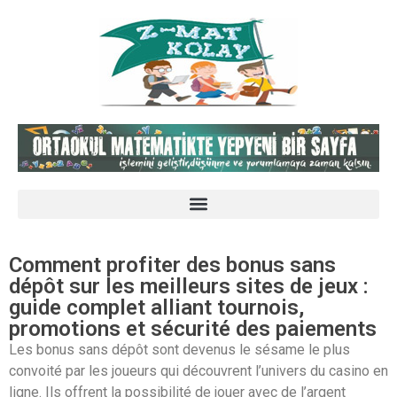
Comment profiter des bonus sans
dépôt sur les meilleurs sites de jeux :
guide complet alliant tournois,
promotions et sécurité des paiements
Les bonus sans dépôt sont devenus le sésame le plus
convoité par les joueurs qui découvrent l’univers du casino en
ligne. Ils offrent la possibilité de jouer avec de l’argent