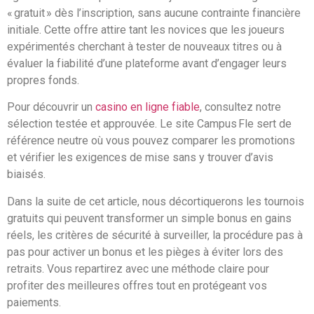
« gratuit » dès l’inscription, sans aucune contrainte financière
initiale. Cette offre attire tant les novices que les joueurs
expérimentés cherchant à tester de nouveaux titres ou à
évaluer la fiabilité d’une plateforme avant d’engager leurs
propres fonds.
Pour découvrir un
casino en ligne fiable
, consultez notre
sélection testée et approuvée. Le site Campus Fle sert de
référence neutre où vous pouvez comparer les promotions
et vérifier les exigences de mise sans y trouver d’avis
biaisés.
Dans la suite de cet article, nous décortiquerons les tournois
gratuits qui peuvent transformer un simple bonus en gains
réels, les critères de sécurité à surveiller, la procédure pas à
pas pour activer un bonus et les pièges à éviter lors des
retraits. Vous repartirez avec une méthode claire pour
profiter des meilleures offres tout en protégeant vos
paiements.