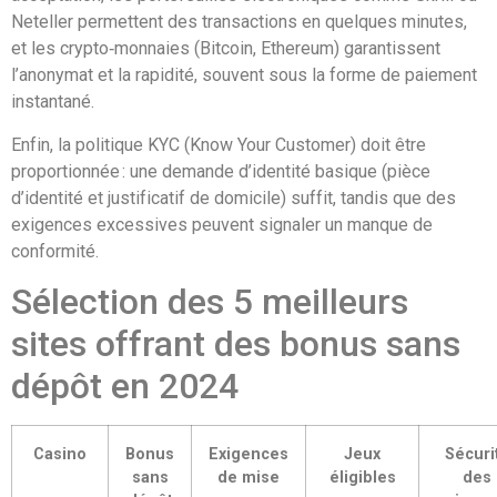
Neteller permettent des transactions en quelques minutes,
et les crypto‑monnaies (Bitcoin, Ethereum) garantissent
l’anonymat et la rapidité, souvent sous la forme de paiement
instantané.
Enfin, la politique KYC (Know Your Customer) doit être
proportionnée : une demande d’identité basique (pièce
d’identité et justificatif de domicile) suffit, tandis que des
exigences excessives peuvent signaler un manque de
conformité.
Sélection des 5 meilleurs
sites offrant des bonus sans
dépôt en 2024
Casino
Bonus
Exigences
Jeux
Sécuri
sans
de mise
éligibles
des