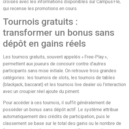
croisés avec les informations disponibles sur Campus Fle,
qui recense les promotions en cours.
Tournois gratuits :
transformer un bonus sans
dépôt en gains réels
Les tournois gratuits, souvent appelés « Free‑Play »,
permettent aux joueurs de concourir contre d’autres
participants sans mise initiale. On retrouve trois grandes
catégories : les tournois de slots, les tournois de tables
(blackjack, baccarat) et les tournois live dealer où l’interaction
avec un croupier réel ajoute du piment.
Pour accéder à ces tournois, il suffit généralement de
posséder un bonus sans dépôt actif. Le système attribue
automatiquement des crédits de participation, puis le
classement se base sur le total des gains ou le nombre de