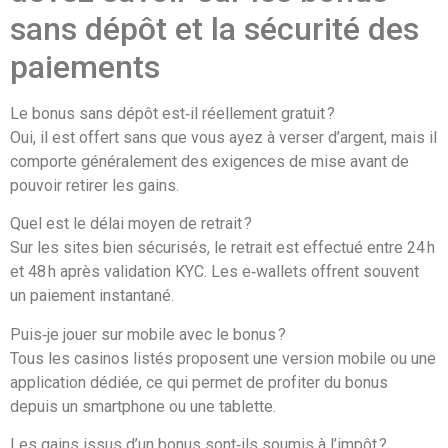
sans dépôt et la sécurité des
paiements
Le bonus sans dépôt est‑il réellement gratuit ?
Oui, il est offert sans que vous ayez à verser d’argent, mais il
comporte généralement des exigences de mise avant de
pouvoir retirer les gains.
Quel est le délai moyen de retrait ?
Sur les sites bien sécurisés, le retrait est effectué entre 24 h
et 48 h après validation KYC. Les e‑wallets offrent souvent
un paiement instantané.
Puis‑je jouer sur mobile avec le bonus ?
Tous les casinos listés proposent une version mobile ou une
application dédiée, ce qui permet de profiter du bonus
depuis un smartphone ou une tablette.
Les gains issus d’un bonus sont‑ils soumis à l’impôt ?