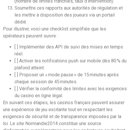
(nombre de limites franchies, taux d’intervention).
Soumettre ces rapports aux autorités de régulation et
les mettre à disposition des joueurs via un portail
dédié.
Pour illustrer, voici une checklist simplifiée que les
opérateurs peuvent suivre :
[ ] Implémenter des API de suivi des mises en temps
réel.
[ ] Activer les notifications push sur mobile dès 80 % du
plafond atteint.
[ ] Proposer un « mode pause » de 15 minutes après
chaque session de 45 minutes.
[ ] Vérifier la conformité des limites avec les exigences
du casino en ligne légal.
En suivant ces étapes, les casinos français peuvent assurer
une expérience de jeu excitante tout en respectant les
exigences de sécurité et de transparence imposées par la
loi. Le site Normandie2014 constitue une source