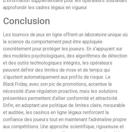
d’information supplémentaire pour les opérateurs souhaitant
approfondir les cadres légaux en vigueur.
Conclusion
Les tournois de jeux en ligne offrent un laboratoire unique où
la science du comportement peut être appliquée
concrètement pour protéger les joueurs. En s’appuyant sur
des modèles psychologiques, des algorithmes de détection
et des outils technologiques intégrés, les opérateurs
peuvent définir des limites de mise et de temps qui
s’ajustent automatiquement aux profils de risque. Le
Black Friday, avec son pic de promotions, accentue la
nécessité d’une régulation proactive, mais les solutions
présentées permettent d’allier conformité et attractivité.
Enfin, en adoptant une politique de limites claire, mesurable
et auditée, les casinos en ligne légaux renforcent la
confiance des joueurs tout en maintenant l’adrénaline propre
aux compétitions. Une approche scientifique, rigoureuse et