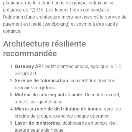
plusieurs fois le même bonus de groupe, entraînant un
préjudice de 1,2 M €. Les leçons tirées ont conduit à
l’adoption d’une architecture micro‑services où le service de
paiement est isolé (sandboxing) et soumis à des audits
continus.
Architecture résiliente
recommandée
Gateway API
: point d’entrée unique, applique le 3‑D
Secure 2.0.
Service de tokenisation
: convertit les données
bancaires en jetons.
Moteur de scoring anti‑fraude
: IA en temps réel,
mise à jour quotidienne.
Micro‑service de distribution de bonus
: gère les
crédits de groupe, journalise chaque opération.
Layer de monitoring
: dashboards en temps réel,
alertes seuils de risque.