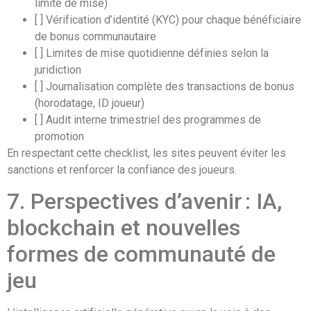
limite de mise)
[ ] Vérification d’identité (KYC) pour chaque bénéficiaire
de bonus communautaire
[ ] Limites de mise quotidienne définies selon la
juridiction
[ ] Journalisation complète des transactions de bonus
(horodatage, ID joueur)
[ ] Audit interne trimestriel des programmes de
promotion
En respectant cette checklist, les sites peuvent éviter les
sanctions et renforcer la confiance des joueurs.
7. Perspectives d’avenir : IA,
blockchain et nouvelles
formes de communauté de
jeu