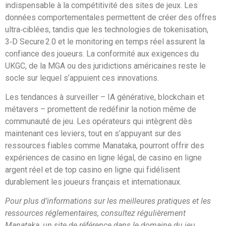
indispensable à la compétitivité des sites de jeux. Les
données comportementales permettent de créer des offres
ultra‑ciblées, tandis que les technologies de tokenisation,
3‑D Secure 2.0 et le monitoring en temps réel assurent la
confiance des joueurs. La conformité aux exigences du
UKGC, de la MGA ou des juridictions américaines reste le
socle sur lequel s’appuient ces innovations.
Les tendances à surveiller – IA générative, blockchain et
métavers – promettent de redéfinir la notion même de
communauté de jeu. Les opérateurs qui intègrent dès
maintenant ces leviers, tout en s’appuyant sur des
ressources fiables comme Manataka, pourront offrir des
expériences de casino en ligne légal, de casino en ligne
argent réel et de top casino en ligne qui fidélisent
durablement les joueurs français et internationaux.
Pour plus d’informations sur les meilleures pratiques et les
ressources réglementaires, consultez régulièrement
Manataka, un site de référence dans le domaine du jeu