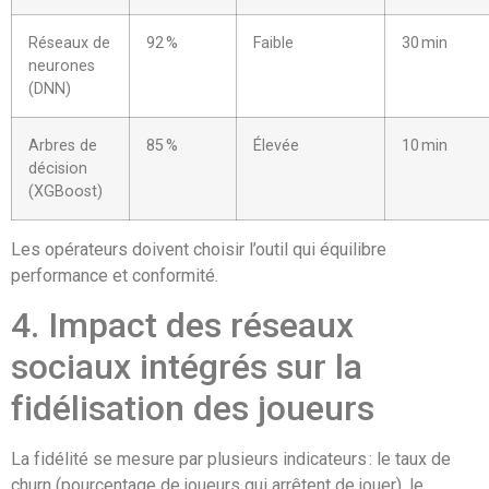
Réseaux de
92 %
Faible
30 min
neurones
(DNN)
Arbres de
85 %
Élevée
10 min
décision
(XGBoost)
Les opérateurs doivent choisir l’outil qui équilibre
performance et conformité.
4. Impact des réseaux
sociaux intégrés sur la
fidélisation des joueurs
La fidélité se mesure par plusieurs indicateurs : le taux de
churn (pourcentage de joueurs qui arrêtent de jouer), le