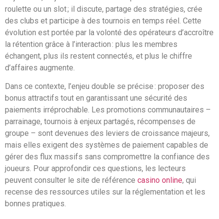
roulette ou un slot ; il discute, partage des stratégies, crée
des clubs et participe à des tournois en temps réel. Cette
évolution est portée par la volonté des opérateurs d’accroître
la rétention grâce à l’interaction : plus les membres
échangent, plus ils restent connectés, et plus le chiffre
d’affaires augmente.
Dans ce contexte, l’enjeu double se précise : proposer des
bonus attractifs tout en garantissant une sécurité des
paiements irréprochable. Les promotions communautaires –
parrainage, tournois à enjeux partagés, récompenses de
groupe – sont devenues des leviers de croissance majeurs,
mais elles exigent des systèmes de paiement capables de
gérer des flux massifs sans compromettre la confiance des
joueurs. Pour approfondir ces questions, les lecteurs
peuvent consulter le site de référence
casino online
, qui
recense des ressources utiles sur la réglementation et les
bonnes pratiques.