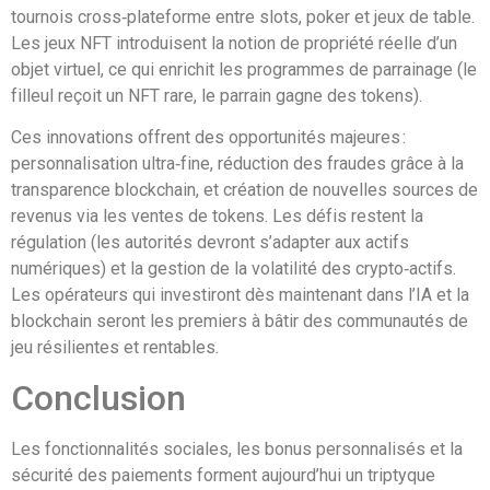
tournois cross‑plateforme entre slots, poker et jeux de table.
Les jeux NFT introduisent la notion de propriété réelle d’un
objet virtuel, ce qui enrichit les programmes de parrainage (le
filleul reçoit un NFT rare, le parrain gagne des tokens).
Ces innovations offrent des opportunités majeures :
personnalisation ultra‑fine, réduction des fraudes grâce à la
transparence blockchain, et création de nouvelles sources de
revenus via les ventes de tokens. Les défis restent la
régulation (les autorités devront s’adapter aux actifs
numériques) et la gestion de la volatilité des crypto‑actifs.
Les opérateurs qui investiront dès maintenant dans l’IA et la
blockchain seront les premiers à bâtir des communautés de
jeu résilientes et rentables.
Conclusion
Les fonctionnalités sociales, les bonus personnalisés et la
sécurité des paiements forment aujourd’hui un triptyque