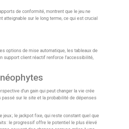
apports de conformité, montrent que le jeu ne
 atteignable sur le long terme, ce qui est crucial
 Les options de mise automatique, les tableaux de
 support client réactif renforce l’accessibilité,
s néophytes
rspective d’un gain qui peut changer la vie crée
 passé sur le site et la probabilité de dépenses
jeux ; le jackpot fixe, qui reste constant quel que
ts : le progressif offre le potentiel le plus élevé