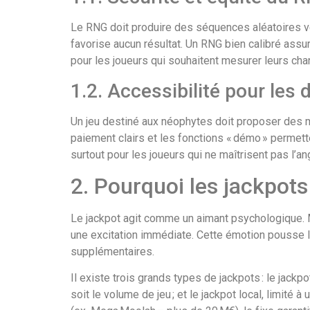
Le RNG doit produire des séquences aléatoires vér
favorise aucun résultat. Un RNG bien calibré assur
pour les joueurs qui souhaitent mesurer leurs cha
1.2. Accessibilité pour les
Un jeu destiné aux néophytes doit proposer des mi
paiement clairs et les fonctions « démo » permetten
surtout pour les joueurs qui ne maîtrisent pas l’ang
2. Pourquoi les jackpots
Le jackpot agit comme un aimant psychologique. Mê
une excitation immédiate. Cette émotion pousse le
supplémentaires.
Il existe trois grands types de jackpots : le jackp
soit le volume de jeu ; et le jackpot local, limité 