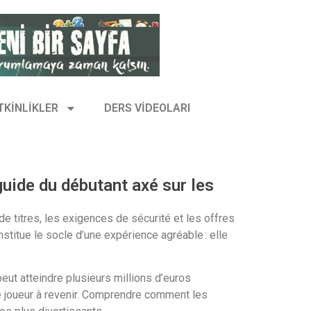
TKİNLİKLER
DERS VİDEOLARI
guide du débutant axé sur les
de titres, les exigences de sécurité et les offres
nstitue le socle d’une expérience agréable : elle
peut atteindre plusieurs millions d’euros
e joueur à revenir. Comprendre comment les