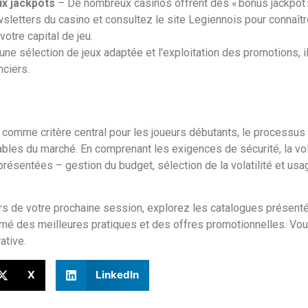
ux jackpots
– De nombreux casinos offrent des « bonus jackpot » 
sletters du casino et consultez le site Legiennois pour connaît
otre capital de jeu.
une sélection de jeux adaptée et l’exploitation des promotions, 
nciers.
t comme critère central pour les joueurs débutants, le processu
 fiables du marché. En comprenant les exigences de sécurité, la vo
s présentées – gestion du budget, sélection de la volatilité et us
s de votre prochaine session, explorez les catalogues présentés
ormé des meilleures pratiques et des offres promotionnelles. Vou
ative.
X
LinkedIn