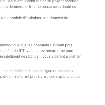
qui doublent la contribution au jackpot pendant
re les dernières offres de bonus sans dépôt ou
il est possible d’optimiser ses chances de
s méthodique que les opérateurs suivent pour
latilité et le RTP, vous serez mieux armé pour
age intelligent des bonus – vous aideront à profiter
 sur le meilleur casino en ligne et consultez
s êtes maintenant prêt à vivre une expérience de