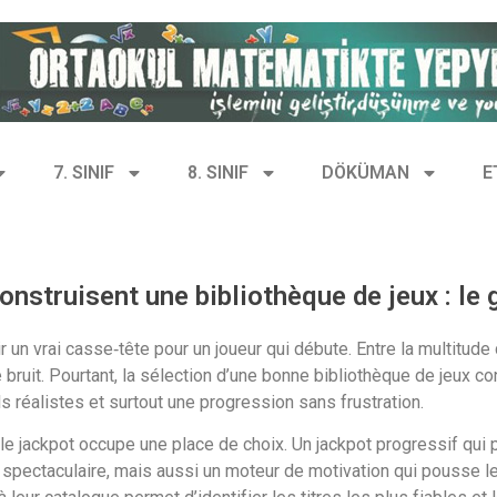
7. SINIF
8. SINIF
DÖKÜMAN
E
nstruisent une bibliothèque de jeux : le 
 un vrai casse‑tête pour un joueur qui débute. Entre la multitude 
 bruit. Pourtant, la sélection d’une bonne bibliothèque de jeux co
s réalistes et surtout une progression sans frustration.
, le jackpot occupe une place de choix. Un jackpot progressif qui 
pectaculaire, mais aussi un moteur de motivation qui pousse l