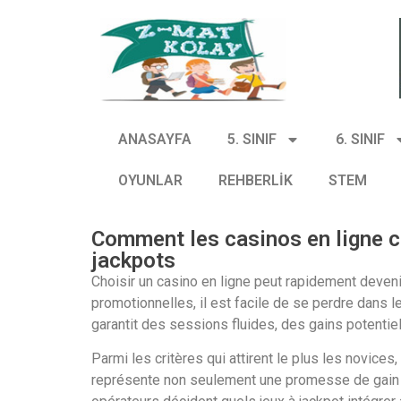
ANASAYFA
5. SINIF
6. SINIF
OYUNLAR
REHBERLİK
STEM
Comment les casinos en ligne co
jackpots
Choisir un casino en ligne peut rapidement devenir
promotionnelles, il est facile de se perdre dans le
garantit des sessions fluides, des gains potentiel
Parmi les critères qui attirent le plus les novices
représente non seulement une promesse de gain s