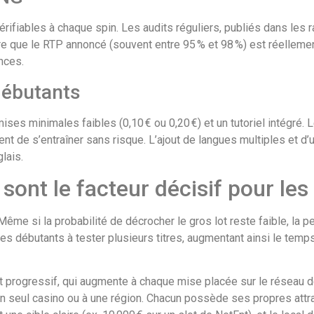
ifiables à chaque spin. Les audits réguliers, publiés dans les r
e que le RTP annoncé (souvent entre 95 % et 98 %) est réellement
nces.
 débutants
ses minimales faibles (0,10 € ou 0,20 €) et un tutoriel intégré.
t de s’entraîner sans risque. L’ajout de langues multiples et d’un
lais.
 sont le facteur décisif pour le
me si la probabilité de décrocher le gros lot reste faible, la pe
s débutants à tester plusieurs titres, augmentant ainsi le temps
ot progressif, qui augmente à chaque mise placée sur le réseau de 
à un seul casino ou à une région. Chacun possède ses propres attrai