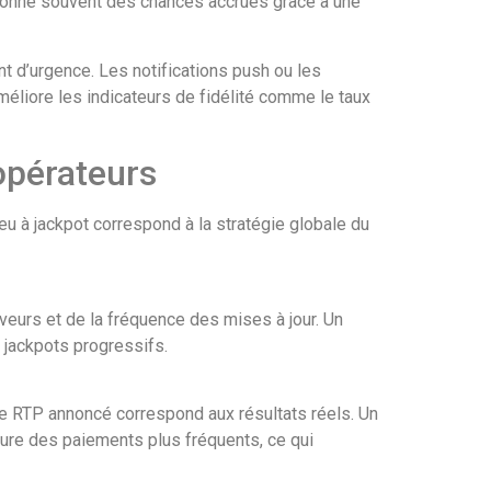
cal donne souvent des chances accrues grâce à une
nt d’urgence. Les notifications push ou les
améliore les indicateurs de fidélité comme le taux
 opérateurs
u à jackpot correspond à la stratégie globale du
rveurs et de la fréquence des mises à jour. Un
 jackpots progressifs.
 le RTP annoncé correspond aux résultats réels. Un
ssure des paiements plus fréquents, ce qui