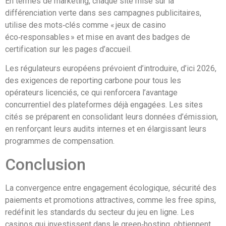
En termes de marketing, chaque site mise sur la
différenciation verte dans ses campagnes publicitaires,
utilise des mots‑clés comme « jeux de casino
éco‑responsables » et mise en avant des badges de
certification sur les pages d’accueil.
Les régulateurs européens prévoient d’introduire, d’ici 2026,
des exigences de reporting carbone pour tous les
opérateurs licenciés, ce qui renforcera l’avantage
concurrentiel des plateformes déjà engagées. Les sites
cités se préparent en consolidant leurs données d’émission,
en renforçant leurs audits internes et en élargissant leurs
programmes de compensation.
Conclusion
La convergence entre engagement écologique, sécurité des
paiements et promotions attractives, comme les free spins,
redéfinit les standards du secteur du jeu en ligne. Les
casinos qui investissent dans le green‑hosting, obtiennent