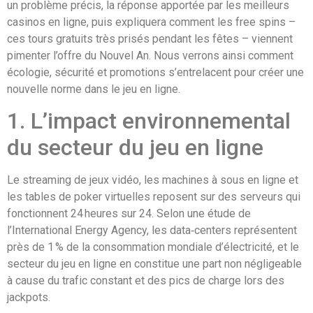
un problème précis, la réponse apportée par les meilleurs
casinos en ligne, puis expliquera comment les free spins –
ces tours gratuits très prisés pendant les fêtes – viennent
pimenter l’offre du Nouvel An. Nous verrons ainsi comment
écologie, sécurité et promotions s’entrelacent pour créer une
nouvelle norme dans le jeu en ligne.
1. L’impact environnemental
du secteur du jeu en ligne
Le streaming de jeux vidéo, les machines à sous en ligne et
les tables de poker virtuelles reposent sur des serveurs qui
fonctionnent 24 heures sur 24. Selon une étude de
l’International Energy Agency, les data‑centers représentent
près de 1 % de la consommation mondiale d’électricité, et le
secteur du jeu en ligne en constitue une part non négligeable
à cause du trafic constant et des pics de charge lors des
jackpots.