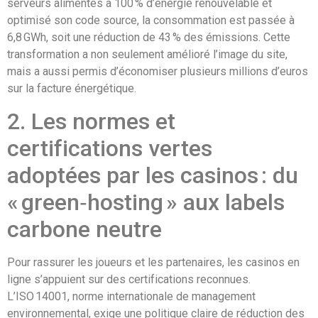
serveurs alimentés à 100 % d’énergie renouvelable et
optimisé son code source, la consommation est passée à
6,8 GWh, soit une réduction de 43 % des émissions. Cette
transformation a non seulement amélioré l’image du site,
mais a aussi permis d’économiser plusieurs millions d’euros
sur la facture énergétique.
2. Les normes et
certifications vertes
adoptées par les casinos : du
« green‑hosting » aux labels
carbone neutre
Pour rassurer les joueurs et les partenaires, les casinos en
ligne s’appuient sur des certifications reconnues.
L’ISO 14001, norme internationale de management
environnemental, exige une politique claire de réduction des