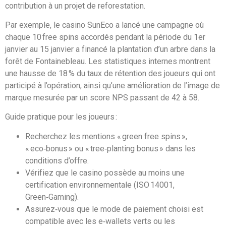
contribution à un projet de reforestation.
Par exemple, le casino SunEco a lancé une campagne où
chaque 10 free spins accordés pendant la période du 1er
janvier au 15 janvier a financé la plantation d’un arbre dans la
forêt de Fontainebleau. Les statistiques internes montrent
une hausse de 18 % du taux de rétention des joueurs qui ont
participé à l’opération, ainsi qu’une amélioration de l’image de
marque mesurée par un score NPS passant de 42 à 58.
Guide pratique pour les joueurs :
Recherchez les mentions « green free spins »,
« eco‑bonus » ou « tree‑planting bonus » dans les
conditions d’offre.
Vérifiez que le casino possède au moins une
certification environnementale (ISO 14001,
Green‑Gaming).
Assurez‑vous que le mode de paiement choisi est
compatible avec les e‑wallets verts ou les