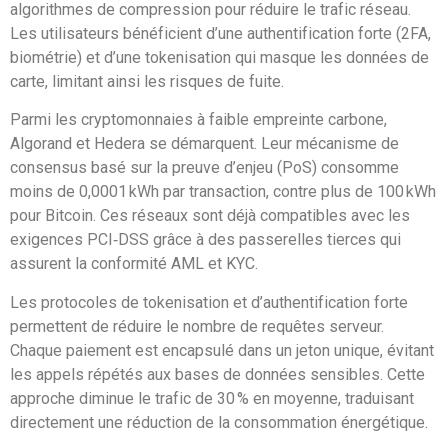
algorithmes de compression pour réduire le trafic réseau.
Les utilisateurs bénéficient d’une authentification forte (2FA,
biométrie) et d’une tokenisation qui masque les données de
carte, limitant ainsi les risques de fuite.
Parmi les cryptomonnaies à faible empreinte carbone,
Algorand et Hedera se démarquent. Leur mécanisme de
consensus basé sur la preuve d’enjeu (PoS) consomme
moins de 0,0001 kWh par transaction, contre plus de 100 kWh
pour Bitcoin. Ces réseaux sont déjà compatibles avec les
exigences PCI‑DSS grâce à des passerelles tierces qui
assurent la conformité AML et KYC.
Les protocoles de tokenisation et d’authentification forte
permettent de réduire le nombre de requêtes serveur.
Chaque paiement est encapsulé dans un jeton unique, évitant
les appels répétés aux bases de données sensibles. Cette
approche diminue le trafic de 30 % en moyenne, traduisant
directement une réduction de la consommation énergétique.