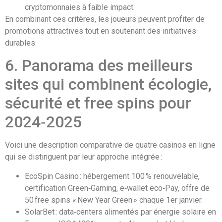
cryptomonnaies à faible impact.
En combinant ces critères, les joueurs peuvent profiter de
promotions attractives tout en soutenant des initiatives
durables.
6. Panorama des meilleurs
sites qui combinent écologie,
sécurité et free spins pour
2024‑2025
Voici une description comparative de quatre casinos en ligne
qui se distinguent par leur approche intégrée :
EcoSpin Casino : hébergement 100 % renouvelable,
certification Green‑Gaming, e‑wallet eco‑Pay, offre de
50 free spins « New Year Green » chaque 1er janvier.
SolarBet : data‑centers alimentés par énergie solaire en