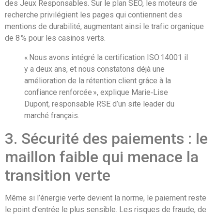
des Jeux Responsables. Sur le plan SEO, les moteurs de
recherche privilégient les pages qui contiennent des
mentions de durabilité, augmentant ainsi le trafic organique
de 8 % pour les casinos verts.
« Nous avons intégré la certification ISO 14001 il
y a deux ans, et nous constatons déjà une
amélioration de la rétention client grâce à la
confiance renforcée », explique Marie‑Lise
Dupont, responsable RSE d’un site leader du
marché français.
3. Sécurité des paiements : le
maillon faible qui menace la
transition verte
Même si l’énergie verte devient la norme, le paiement reste
le point d’entrée le plus sensible. Les risques de fraude, de