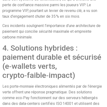
perte de confiance massive parmi les joueurs VIP. Le
programme VIP, pourtant un levier de revenu clé, a vu son
taux d’engagement chuter de 35 % en six mois.
Ces incidents soulignent l’importance d’une architecture de
paiement qui concilie sécurité maximale et empreinte
carbone minimale.
4. Solutions hybrides :
paiement durable et sécurisé
(e‑wallets verts,
crypto‑faible‑impact)
Les porte‑monnaie électroniques alimentés par de l’énergie
verte offrent une réponse pragmatique. Des solutions
comme eco‑Pay fonctionnent sur des serveurs hébergés
dans des data‑centers certifiés ISO 14001 et utilisent des