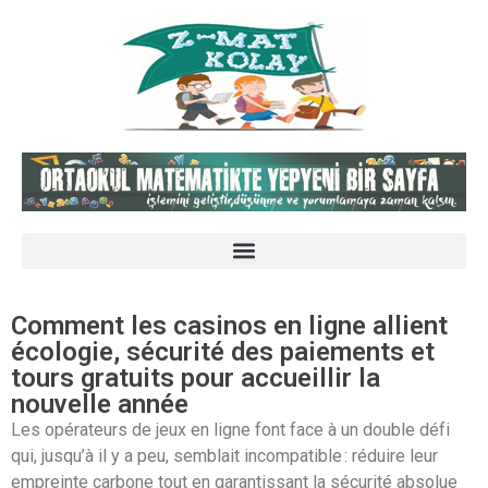
Comment les casinos en ligne allient
écologie, sécurité des paiements et
tours gratuits pour accueillir la
nouvelle année
Les opérateurs de jeux en ligne font face à un double défi
qui, jusqu’à il y a peu, semblait incompatible : réduire leur
empreinte carbone tout en garantissant la sécurité absolue