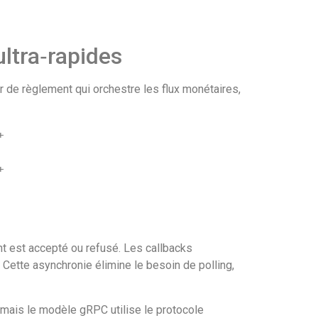
ltra‑rapides
 de règlement qui orchestre les flux monétaires,




t est accepté ou refusé. Les callbacks
. Cette asynchronie élimine le besoin de polling,
mais le modèle gRPC utilise le protocole