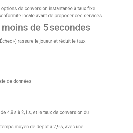
es options de conversion instantanée à taux fixe.
a conformité locale avant de proposer ces services.
en moins de 5 secondes
Échec ») rassure le joueur et réduit le taux
isie de données.
e 4,8 s à 2,1 s, et le taux de conversion du
le temps moyen de dépôt à 2,9 s, avec une