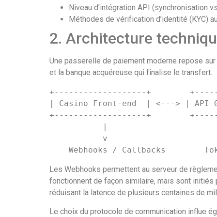
Niveau d’intégration API (synchronisation vs
Méthodes de vérification d’identité (KYC) 
2. Architecture techniq
Une passerelle de paiement moderne repose sur tr
et la banque acquéreuse qui finalise le transfert.
+-------------------+        +-----
| Casino Front‑end  | <---> | API G
+-------------------+        +-----
           |                           |                           |

           v                           v                           v

Les Webhooks permettent au serveur de règlement
fonctionnent de façon similaire, mais sont initiés
réduisant la latence de plusieurs centaines de mi
Le choix du protocole de communication influe ég