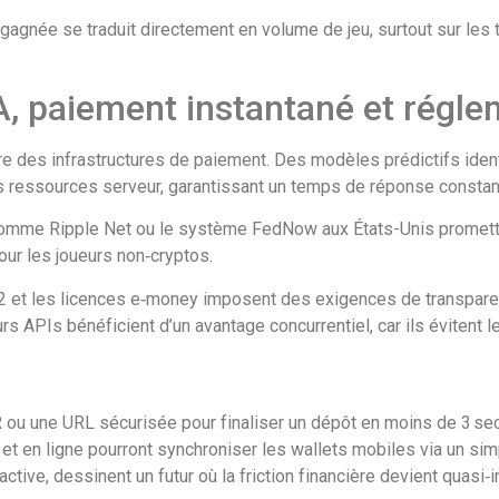
gnée se traduit directement en volume de jeu, surtout sur les t
A, paiement instantané et régle
stre des infrastructures de paiement. Des modèles prédictifs ident
s ressources serveur, garantissant un temps de réponse constan
 comme Ripple Net ou le système FedNow aux États-Unis promet
our les joueurs non‑cryptos.
SD2 et les licences e‑money imposent des exigences de transpare
rs APIs bénéficient d’un avantage concurrentiel, car ils évitent l
 QR ou une URL sécurisée pour finaliser un dépôt en moins de 3 s
et en ligne pourront synchroniser les wallets mobiles via un simp
ive, dessinent un futur où la friction financière devient quasi‑i