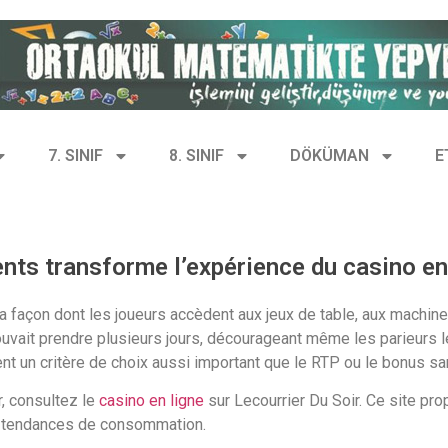
7. SINIF
8. SINIF
DÖKÜMAN
E
ts transforme l’expérience du casino en 
la façon dont les joueurs accèdent aux jeux de table, aux machine
ouvait prendre plusieurs jours, décourageant même les parieurs l
ent un critère de choix aussi important que le RTP ou le bonus s
r, consultez le
casino en ligne
sur Lecourrier Du Soir. Ce site pro
s tendances de consommation.