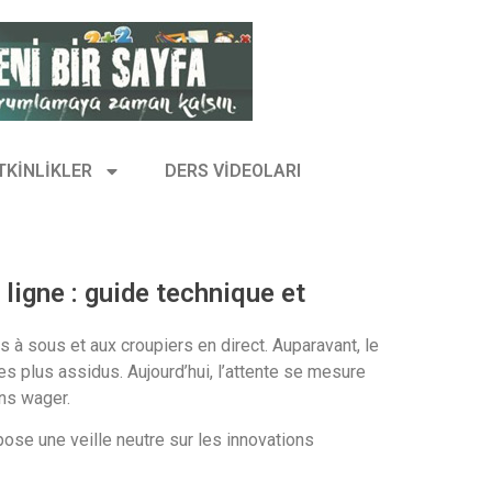
TKİNLİKLER
DERS VİDEOLARI
ligne : guide technique et
s à sous et aux croupiers en direct. Auparavant, le
es plus assidus. Aujourd’hui, l’attente se mesure
ans wager.
pose une veille neutre sur les innovations