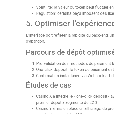
Volatilité : la valeur du token peut fluctuer 
Régulation : certains pays imposent des lice
5. Optimiser l’expérienc
L’interface doit refléter la rapidité du back‑end. U
d’abandon.
Parcours de dépôt optimis
Pré‑validation des méthodes de paiement lor
One‑click deposit : le token de paiement es
Confirmation instantanée via Webhook affic
Études de cas
Casino X a intégré le « one‑click deposit » 
premier dépôt a augmenté de 22 %.
Casino Y a mis en place un affichage de prog