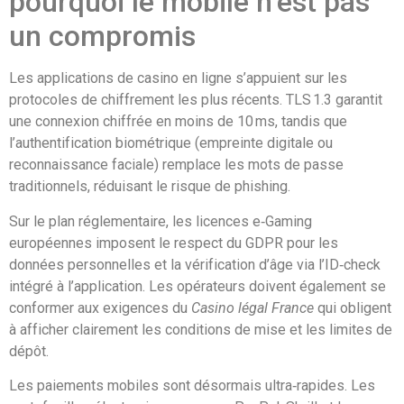
pourquoi le mobile n’est pas
un compromis
Les applications de casino en ligne s’appuient sur les
protocoles de chiffrement les plus récents. TLS 1.3 garantit
une connexion chiffrée en moins de 10 ms, tandis que
l’authentification biométrique (empreinte digitale ou
reconnaissance faciale) remplace les mots de passe
traditionnels, réduisant le risque de phishing.
Sur le plan réglementaire, les licences e‑Gaming
européennes imposent le respect du GDPR pour les
données personnelles et la vérification d’âge via l’ID‑check
intégré à l’application. Les opérateurs doivent également se
conformer aux exigences du
Casino légal France
qui obligent
à afficher clairement les conditions de mise et les limites de
dépôt.
Les paiements mobiles sont désormais ultra‑rapides. Les