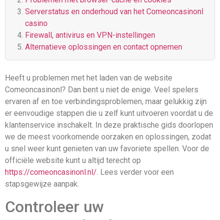
Serverstatus en onderhoud van het Comeoncasinonl
casino
Firewall, antivirus en VPN-instellingen
Alternatieve oplossingen en contact opnemen
Heeft u problemen met het laden van de website
Comeoncasinonl? Dan bent u niet de enige. Veel spelers
ervaren af en toe verbindingsproblemen, maar gelukkig zijn
er eenvoudige stappen die u zelf kunt uitvoeren voordat u de
klantenservice inschakelt. In deze praktische gids doorlopen
we de meest voorkomende oorzaken en oplossingen, zodat
u snel weer kunt genieten van uw favoriete spellen. Voor de
officiële website kunt u altijd terecht op
https://comeoncasinonl.nl/
. Lees verder voor een
stapsgewijze aanpak.
Controleer uw