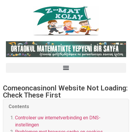
Comeoncasinonl Website Not Loading:
Check These First
Contents
Controleer uw internetverbinding en DNS-
instellingen
Problemen met browser-cache en cookies