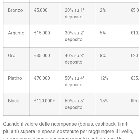
Bronzo
€5.000
20% su 1°
2%
€5.
deposito
Argento
€15.000
30% su 2°
5%
€10
deposito
Oro
€35.000
40% su 3°
8%
€20
deposito
Platino
€70.000
50% su 4°
12%
€35
deposito
Black
€120.000+
60% su 5°
15%
Illi
deposito
Quando il valore delle ricompense (bonus, cashback, limiti
più alti) supera le spese sostenute per raggiungere il livello,
il programma diventa economicamente vantaggioso. Un