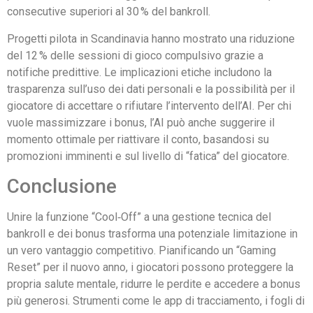
consecutive superiori al 30 % del bankroll.
Progetti pilota in Scandinavia hanno mostrato una riduzione
del 12 % delle sessioni di gioco compulsivo grazie a
notifiche predittive. Le implicazioni etiche includono la
trasparenza sull’uso dei dati personali e la possibilità per il
giocatore di accettare o rifiutare l’intervento dell’AI. Per chi
vuole massimizzare i bonus, l’AI può anche suggerire il
momento ottimale per riattivare il conto, basandosi su
promozioni imminenti e sul livello di “fatica” del giocatore.
Conclusione
Unire la funzione “Cool‑Off” a una gestione tecnica del
bankroll e dei bonus trasforma una potenziale limitazione in
un vero vantaggio competitivo. Pianificando un “Gaming
Reset” per il nuovo anno, i giocatori possono proteggere la
propria salute mentale, ridurre le perdite e accedere a bonus
più generosi. Strumenti come le app di tracciamento, i fogli di