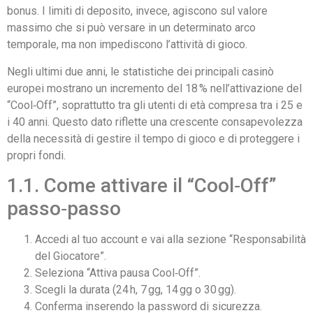
bonus. I limiti di deposito, invece, agiscono sul valore
massimo che si può versare in un determinato arco
temporale, ma non impediscono l’attività di gioco.
Negli ultimi due anni, le statistiche dei principali casinò
europei mostrano un incremento del 18 % nell’attivazione del
“Cool‑Off”, soprattutto tra gli utenti di età compresa tra i 25 e
i 40 anni. Questo dato riflette una crescente consapevolezza
della necessità di gestire il tempo di gioco e di proteggere i
propri fondi.
1.1. Come attivare il “Cool‑Off”
passo‑passo
Accedi al tuo account e vai alla sezione “Responsabilità
del Giocatore”.
Seleziona “Attiva pausa Cool‑Off”.
Scegli la durata (24 h, 7 gg, 14 gg o 30 gg).
Conferma inserendo la password di sicurezza.