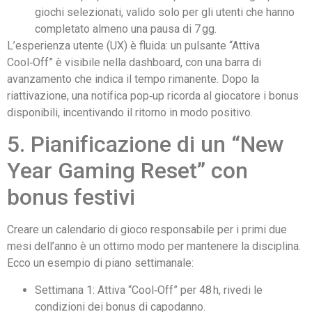
giochi selezionati, valido solo per gli utenti che hanno
completato almeno una pausa di 7 gg.
L’esperienza utente (UX) è fluida: un pulsante “Attiva
Cool‑Off” è visibile nella dashboard, con una barra di
avanzamento che indica il tempo rimanente. Dopo la
riattivazione, una notifica pop‑up ricorda al giocatore i bonus
disponibili, incentivando il ritorno in modo positivo.
5. Pianificazione di un “New
Year Gaming Reset” con
bonus festivi
Creare un calendario di gioco responsabile per i primi due
mesi dell’anno è un ottimo modo per mantenere la disciplina.
Ecco un esempio di piano settimanale:
Settimana 1: Attiva “Cool‑Off” per 48 h, rivedi le
condizioni dei bonus di capodanno.