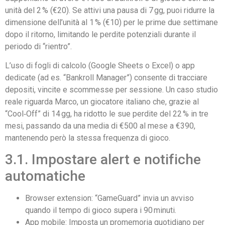
unità del 2 % (€20). Se attivi una pausa di 7 gg, puoi ridurre la
dimensione dell’unità al 1 % (€10) per le prime due settimane
dopo il ritorno, limitando le perdite potenziali durante il
periodo di “rientro”.
L’uso di fogli di calcolo (Google Sheets o Excel) o app
dedicate (ad es. “Bankroll Manager”) consente di tracciare
depositi, vincite e scommesse per sessione. Un caso studio
reale riguarda Marco, un giocatore italiano che, grazie al
“Cool‑Off” di 14 gg, ha ridotto le sue perdite del 22 % in tre
mesi, passando da una media di €500 al mese a €390,
mantenendo però la stessa frequenza di gioco.
3.1. Impostare alert e notifiche
automatiche
Browser extension: “GameGuard” invia un avviso
quando il tempo di gioco supera i 90 minuti.
App mobile: Imposta un promemoria quotidiano per