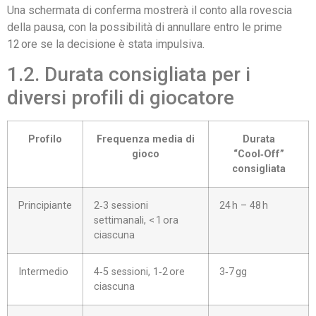
Una schermata di conferma mostrerà il conto alla rovescia
della pausa, con la possibilità di annullare entro le prime
12 ore se la decisione è stata impulsiva.
1.2. Durata consigliata per i
diversi profili di giocatore
Profilo
Frequenza media di
Durata
gioco
“Cool‑Off”
consigliata
Principiante
2‑3 sessioni
24 h – 48 h
settimanali, < 1 ora
ciascuna
Intermedio
4‑5 sessioni, 1‑2 ore
3‑7 gg
ciascuna