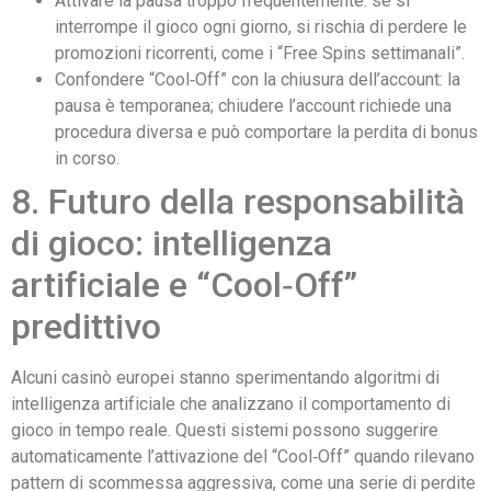
Attivare la pausa troppo frequentemente: se si
interrompe il gioco ogni giorno, si rischia di perdere le
promozioni ricorrenti, come i “Free Spins settimanali”.
Confondere “Cool‑Off” con la chiusura dell’account: la
pausa è temporanea; chiudere l’account richiede una
procedura diversa e può comportare la perdita di bonus
in corso.
8. Futuro della responsabilità
di gioco: intelligenza
artificiale e “Cool‑Off”
predittivo
Alcuni casinò europei stanno sperimentando algoritmi di
intelligenza artificiale che analizzano il comportamento di
gioco in tempo reale. Questi sistemi possono suggerire
automaticamente l’attivazione del “Cool‑Off” quando rilevano
pattern di scommessa aggressiva, come una serie di perdite