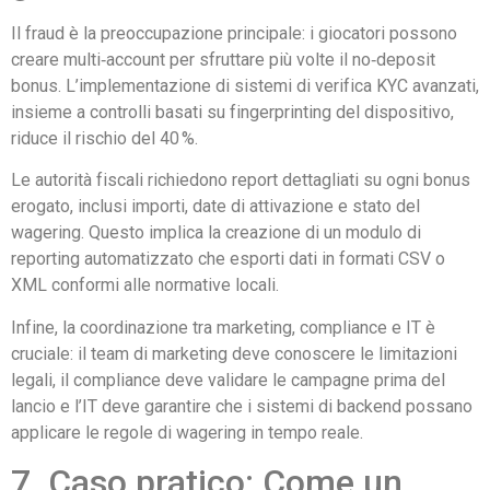
Il fraud è la preoccupazione principale: i giocatori possono
creare multi‑account per sfruttare più volte il no‑deposit
bonus. L’implementazione di sistemi di verifica KYC avanzati,
insieme a controlli basati su fingerprinting del dispositivo,
riduce il rischio del 40 %.
Le autorità fiscali richiedono report dettagliati su ogni bonus
erogato, inclusi importi, date di attivazione e stato del
wagering. Questo implica la creazione di un modulo di
reporting automatizzato che esporti dati in formati CSV o
XML conformi alle normative locali.
Infine, la coordinazione tra marketing, compliance e IT è
cruciale: il team di marketing deve conoscere le limitazioni
legali, il compliance deve validare le campagne prima del
lancio e l’IT deve garantire che i sistemi di backend possano
applicare le regole di wagering in tempo reale.
7. Caso pratico: Come un