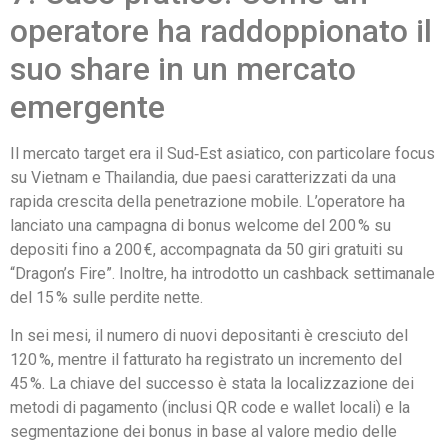
operatore ha raddoppionato il
suo share in un mercato
emergente
Il mercato target era il Sud‑Est asiatico, con particolare focus
su Vietnam e Thailandia, due paesi caratterizzati da una
rapida crescita della penetrazione mobile. L’operatore ha
lanciato una campagna di bonus welcome del 200 % su
depositi fino a 200 €, accompagnata da 50 giri gratuiti su
“Dragon’s Fire”. Inoltre, ha introdotto un cashback settimanale
del 15 % sulle perdite nette.
In sei mesi, il numero di nuovi depositanti è cresciuto del
120 %, mentre il fatturato ha registrato un incremento del
45 %. La chiave del successo è stata la localizzazione dei
metodi di pagamento (inclusi QR code e wallet locali) e la
segmentazione dei bonus in base al valore medio delle