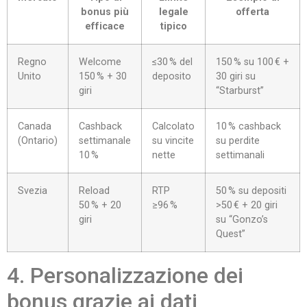
bonus più
legale
offerta
efficace
tipico
Regno
Welcome
≤30 % del
150 % su 100 € +
Unito
150 % + 30
deposito
30 giri su
giri
“Starburst”
Canada
Cashback
Calcolato
10 % cashback
(Ontario)
settimanale
su vincite
su perdite
10 %
nette
settimanali
Svezia
Reload
RTP
50 % su depositi
50 % + 20
≥96 %
>50 € + 20 giri
giri
su “Gonzo’s
Quest”
4. Personalizzazione dei
bonus grazie ai dati