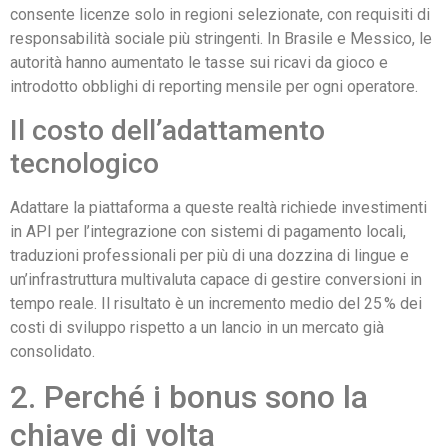
consente licenze solo in regioni selezionate, con requisiti di
responsabilità sociale più stringenti. In Brasile e Messico, le
autorità hanno aumentato le tasse sui ricavi da gioco e
introdotto obblighi di reporting mensile per ogni operatore.
Il costo dell’adattamento
tecnologico
Adattare la piattaforma a queste realtà richiede investimenti
in API per l’integrazione con sistemi di pagamento locali,
traduzioni professionali per più di una dozzina di lingue e
un’infrastruttura multivaluta capace di gestire conversioni in
tempo reale. Il risultato è un incremento medio del 25 % dei
costi di sviluppo rispetto a un lancio in un mercato già
consolidato.
2. Perché i bonus sono la
chiave di volta