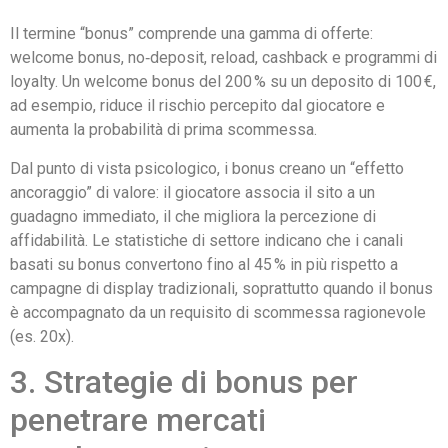
Il termine “bonus” comprende una gamma di offerte:
welcome bonus, no‑deposit, reload, cashback e programmi di
loyalty. Un welcome bonus del 200 % su un deposito di 100 €,
ad esempio, riduce il rischio percepito dal giocatore e
aumenta la probabilità di prima scommessa.
Dal punto di vista psicologico, i bonus creano un “effetto
ancoraggio” di valore: il giocatore associa il sito a un
guadagno immediato, il che migliora la percezione di
affidabilità. Le statistiche di settore indicano che i canali
basati su bonus convertono fino al 45 % in più rispetto a
campagne di display tradizionali, soprattutto quando il bonus
è accompagnato da un requisito di scommessa ragionevole
(es. 20x).
3. Strategie di bonus per
penetrare mercati