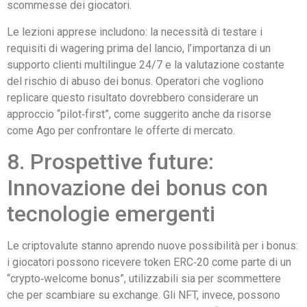
scommesse dei giocatori.
Le lezioni apprese includono: la necessità di testare i
requisiti di wagering prima del lancio, l’importanza di un
supporto clienti multilingue 24/7 e la valutazione costante
del rischio di abuso dei bonus. Operatori che vogliono
replicare questo risultato dovrebbero considerare un
approccio “pilot‑first”, come suggerito anche da risorse
come Ago per confrontare le offerte di mercato.
8. Prospettive future:
Innovazione dei bonus con
tecnologie emergenti
Le criptovalute stanno aprendo nuove possibilità per i bonus:
i giocatori possono ricevere token ERC‑20 come parte di un
“crypto‑welcome bonus”, utilizzabili sia per scommettere
che per scambiare su exchange. Gli NFT, invece, possono