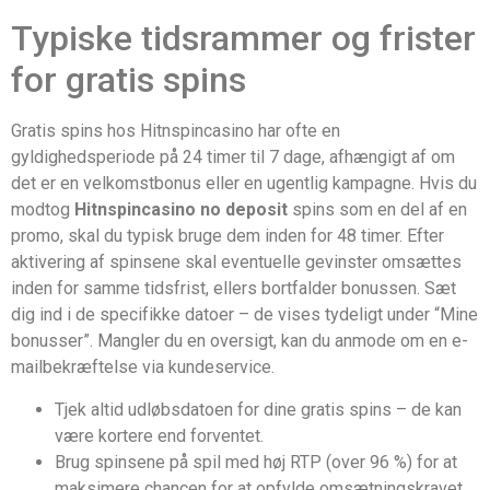
Typiske tidsrammer og frister
for gratis spins
Gratis spins hos Hitnspincasino har ofte en
gyldighedsperiode på 24 timer til 7 dage, afhængigt af om
det er en velkomstbonus eller en ugentlig kampagne. Hvis du
modtog
Hitnspincasino no deposit
spins som en del af en
promo, skal du typisk bruge dem inden for 48 timer. Efter
aktivering af spinsene skal eventuelle gevinster omsættes
inden for samme tidsfrist, ellers bortfalder bonussen. Sæt
dig ind i de specifikke datoer – de vises tydeligt under “Mine
bonusser”. Mangler du en oversigt, kan du anmode om en e-
mailbekræftelse via kundeservice.
Tjek altid udløbsdatoen for dine gratis spins – de kan
være kortere end forventet.
Brug spinsene på spil med høj RTP (over 96 %) for at
maksimere chancen for at opfylde omsætningskravet.