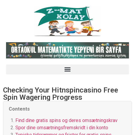
Checking Your Hitnspincasino Free
Spin Wagering Progress
Contents
Find dine gratis spins og deres omsætningskrav
Spor dine omsætningsfremskridt i din konto
Typiske tidsrammer og frister for gratis spins