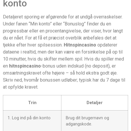
konto
Detaljeret sporing er afgørende for at undgå overraskelser.
Under fanen “Min konto” eller “Bonuslog” finder du en
progressbar eller en procentangivelse, der viser, hvor langt
du er nået. For at få et præcist overblik anbefales det at
tjekke efter hver spilsession.
Hitnspincasino
opdaterer
dataene i realtid, men der kan være en forsinkelse på op til
10 minutter, hvis du skifter mellem spil. Hvis du spiller med
en
hitnspincasino
-bonus uden indskud (no deposit), er
omsætningskravet ofte højere – så hold ekstra godt øje.
Skriv ned, hvornår bonussen udløber; typisk har du 7 dage til
at opfylde kravet.
Trin
Detaljer
1. Log ind på din konto
Brug dit brugernavn og
adgangskode.