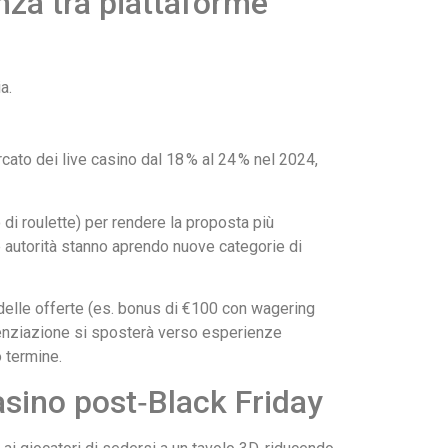
nza tra piattaforme
a.
cato dei live casino dal 18 % al 24 % nel 2024,
 di roulette) per rendere la proposta più
le autorità stanno aprendo nuove categorie di
delle offerte (es. bonus di €100 con wagering
erenziazione si sposterà verso esperienze
o termine.
casino post‑Black Friday