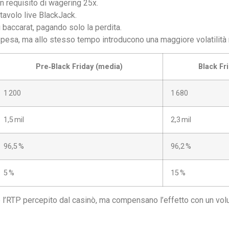
n requisito di wagering 25x.
tavolo live BlackJack.
baccarat, pagando solo la perdita.
esa, ma allo stesso tempo introducono una maggiore volatilità nei 
Pre‑Black Friday (media)
Black Fr
1 200
1 680
1,5 mil
2,3 mil
96,5 %
96,2 %
5 %
15 %
’RTP percepito dal casinò, ma compensano l’effetto con un volum