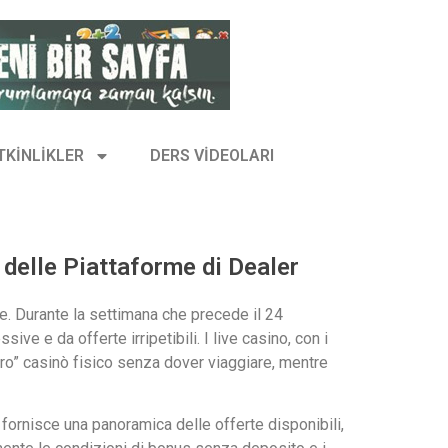
TKİNLİKLER
DERS VİDEOLARI
 delle Piattaforme di Dealer
ine. Durante la settimana che precede il 24
ve e da offerte irripetibili. I live casino, con i
vero” casinò fisico senza dover viaggiare, mentre
 fornisce una panoramica delle offerte disponibili,