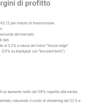
rgini di profitto
 €0,12 per minuto di trasmissione.
i.
 seconda del mercato.
i dati.
nde al 3,5 % a causa del minor “house edge”.
. 0,9 % su blackjack con “boosted bets”).
di un aumento netto del 38 % rispetto alla media.
entale, riducendo il costo di streaming del 22 % e