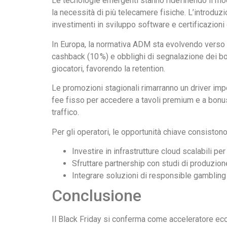
Le tecnologie emergenti stanno ridefinendo il mode
la necessità di più telecamere fisiche. L’introduzio
investimenti in sviluppo software e certificazioni 
In Europa, la normativa ADM sta evolvendo verso 
cashback (10 %) e obblighi di segnalazione dei b
giocatori, favorendo la retention.
Le promozioni stagionali rimarranno un driver im
fee fisso per accedere a tavoli premium e a bonus 
traffico.
Per gli operatori, le opportunità chiave consistono
Investire in infrastrutture cloud scalabili per
Sfruttare partnership con studi di produzione
Integrare soluzioni di responsible gambling 
Conclusione
Il Black Friday si conferma come acceleratore econ