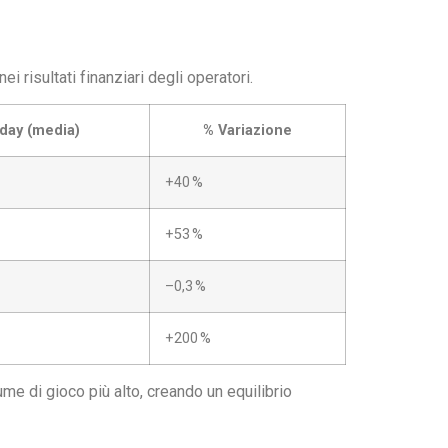
risultati finanziari degli operatori.
iday (media)
% Variazione
+40 %
+53 %
–0,3 %
+200 %
e di gioco più alto, creando un equilibrio