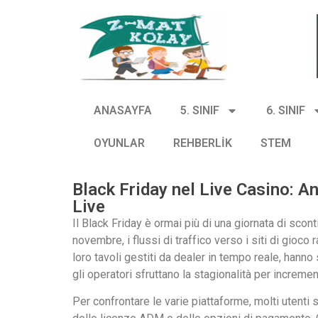
ANASAYFA
5. SINIF
6. SINIF
OYUNLAR
REHBERLİK
STEM
Black Friday nel Live Casino: A
Live
Il Black Friday è ormai più di una giornata di scon
novembre, i flussi di traffico verso i siti di gioco
loro tavoli gestiti da dealer in tempo reale, hanno
gli operatori sfruttano la stagionalità per incremen
Per confrontare le varie piattaforme, molti utenti