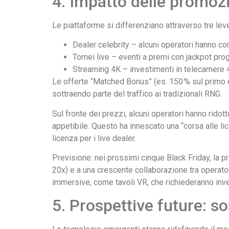
4. Impatto delle promozi
Le piattaforme si differenziano attraverso tre leve
Dealer celebrity – alcuni operatori hanno con
Tornei live – eventi a premi con jackpot pr
Streaming 4K – investimenti in telecamere 4
Le offerte “Matched Bonus” (es. 150 % sul primo de
sottraendo parte del traffico ai tradizionali RNG.
Sul fronte dei prezzi, alcuni operatori hanno ridot
appetibile. Questo ha innescato una “corsa alle lic
licenza per i live dealer.
Previsione: nei prossimi cinque Black Friday, la
20x) e a una crescente collaborazione tra operator
immersive, come tavoli VR, che richiederanno inves
5. Prospettive future: s