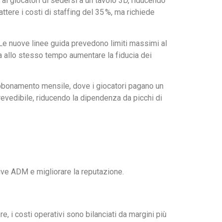
ai giocatori di sedersi a un tavolo 3D, riducendo
attere i costi di staffing del 35 %, ma richiede
Le nuove linee guida prevedono limiti massimi al
 allo stesso tempo aumentare la fiducia dei
abbonamento mensile, dove i giocatori pagano un
revedibile, riducendo la dipendenza da picchi di
tive ADM e migliorare la reputazione.
, i costi operativi sono bilanciati da margini più