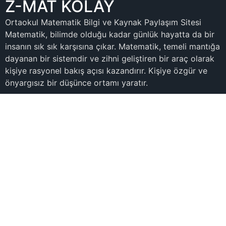
Z-MAT KOLAY
Ortaokul Matematik Bilgi ve Kaynak Paylaşım Sitesi
Matematik, bilimde olduğu kadar günlük hayatta da bir
insanın sık sık karşısına çıkar. Matematik, temeli mantığa
dayanan bir sistemdir ve zihni geliştiren bir araç olarak
kişiye rasyonel bakış açısı kazandırır. Kişiye özgür ve
önyargısız bir düşünce ortamı yaratır.