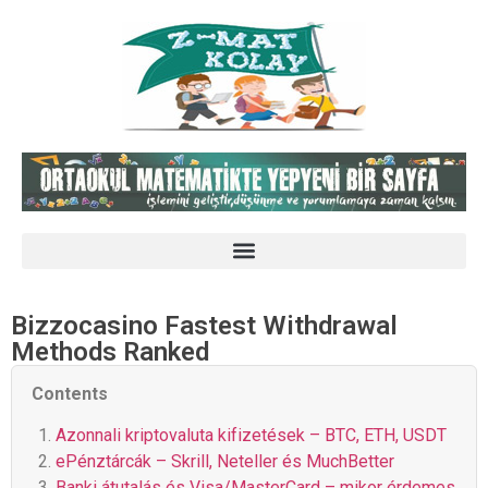
Bizzocasino Fastest Withdrawal
Methods Ranked
Contents
Azonnali kriptovaluta kifizetések – BTC, ETH, USDT
ePénztárcák – Skrill, Neteller és MuchBetter
Banki átutalás és Visa/MasterCard – mikor érdemes