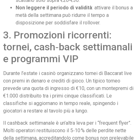
scattano solo sopra €20‑€30.
Non leggere il periodo di validità
: attivare il bonus a
metà della settimana può ridurre il tempo a
disposizione per soddisfare il rollover.
3. Promozioni ricorrenti:
tornei, cash‑back settimanali
e programmi VIP
Durante l’estate i casinò organizzano tornei di Baccarat live
con premi in denaro e crediti di gioco. Un tipico torneo
prevede una quota di ingresso di €10, con un montepremi di
€1.000 distribuito tra i primi cinque classificati. Le
classifiche si aggiornano in tempo reale, spingendo i
giocatori a restare al tavolo più a lungo.
Il cashback settimanale è un’altra leva per i “frequent flyer”.
Molti operatori restituiscono il 5‑10 % delle perdite nette
della settimana, accreditandolo come bonus non prelevabile