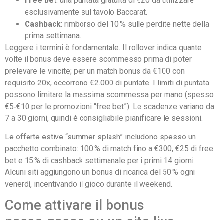
Free bet
: una puntata gratuita di €20 da utilizzare
esclusivamente sul tavolo Baccarat.
Cashback
: rimborso del 10 % sulle perdite nette della
prima settimana.
Leggere i termini è fondamentale. Il rollover indica quante
volte il bonus deve essere scommesso prima di poter
prelevare le vincite; per un match bonus da €100 con
requisito 20x, occorrono €2.000 di puntate. I limiti di puntata
possono limitare la massima scommessa per mano (spesso
€5‑€10 per le promozioni “free bet”). Le scadenze variano da
7 a 30 giorni, quindi è consigliabile pianificare le sessioni.
Le offerte estive “summer splash” includono spesso un
pacchetto combinato: 100 % di match fino a €300, €25 di free
bet e 15 % di cashback settimanale per i primi 14 giorni.
Alcuni siti aggiungono un bonus di ricarica del 50 % ogni
venerdì, incentivando il gioco durante il weekend.
Come attivare il bonus