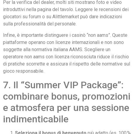
Per la verifica del dealer, molti siti mostrano foto e video
introduttivi nella pagina del tavolo. Leggere le recensioni dei
giocatori su forum o su Alittlemarket può dare indicazioni
sulla professionalità del personale.
Infine, è importante distinguere i casinò “non aams”. Queste
piattaforme operano con licenze internazionali e non sono
soggette alla normativa italiana AAMS. Scegliere un
operatore non aams con licenza riconosciuta riduce il rischio
di pratiche scorrette e assicura il rispetto delle normative sul
gioco responsabile.
7. Il “Summer VIP Package”:
combinare bonus, promozioni
e atmosfera per una sessione
indimenticabile
Seleziona il bonus di benvenuto
più adatto (es. 100 %