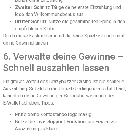
Bonus ohne Einzahlung.
Zweiter Schritt
: Tätige deine erste Einzahlung und
löse den Willkommensbonus aus.
Dritter Schritt
: Nutze die gesammelten Spins in den
empfohlenen Slots.
Durch diese Kaskade erhöhst du deine Spielzeit und damit
deine Gewinnchancen.
6. Verwalte deine Gewinne –
Schnell auszahlen lassen
Ein großer Vorteil des Crazybuzzer Casino ist die schnelle
Auszahlung. Sobald du die Umsatzbedingungen erfüllt hast,
kannst du deine Gewinne per Sofortüberweisung oder
E‑Wallet abheben. Tipps:
Prüfe deine Kontostände regelmäßig.
Nutze die
Live‑Support‑Funktion
, um Fragen zur
Auszahlung zu klären.