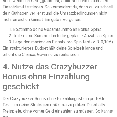
Auch wenn das Geld „gratis“ ist, solltest du ein maximales
Einsatzlimit festlegen. So vermeidest du, dass du zu schnell
dein Guthaben verlierst und die Umsatzbedingungen nicht
mehr erreichen kannst. Ein gutes Vorgehen:
Bestimme deine Gesamtsumme an Bonus‑Spins.
Teile diese Summe durch die geplante Anzahl an Spins.
Lege den maximalen Einsatz pro Spin fest (z. B. 0,10 €).
Ein strukturiertes Budget hält deine Spielzeit lange und
erhöht die Chance, Gewinne zu realisieren.
4. Nutze das Crazybuzzer
Bonus ohne Einzahlung
geschickt
Der Crazybuzzer Bonus ohne Einzahlung ist ein perfekter
Test, um deine Strategien risikofrei zu prüfen. Du erhältst
Freispiele, ohne vorher Geld einzahlen zu müssen. So kannst