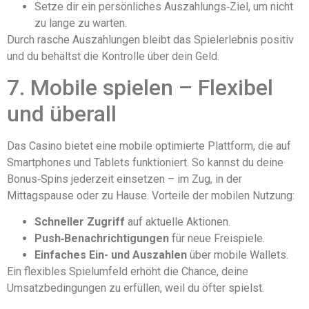
Setze dir ein persönliches Auszahlungs‑Ziel, um nicht
zu lange zu warten.
Durch rasche Auszahlungen bleibt das Spielerlebnis positiv
und du behältst die Kontrolle über dein Geld.
7. Mobile spielen – Flexibel
und überall
Das Casino bietet eine mobile optimierte Plattform, die auf
Smartphones und Tablets funktioniert. So kannst du deine
Bonus‑Spins jederzeit einsetzen – im Zug, in der
Mittagspause oder zu Hause. Vorteile der mobilen Nutzung:
Schneller Zugriff
auf aktuelle Aktionen.
Push‑Benachrichtigungen
für neue Freispiele.
Einfaches Ein- und Auszahlen
über mobile Wallets.
Ein flexibles Spielumfeld erhöht die Chance, deine
Umsatzbedingungen zu erfüllen, weil du öfter spielst.