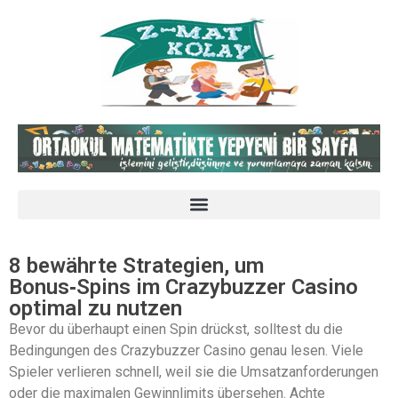
8 bewährte Strategien, um
Bonus‑Spins im Crazybuzzer Casino
optimal zu nutzen
Bevor du überhaupt einen Spin drückst, solltest du die
Bedingungen des Crazybuzzer Casino genau lesen. Viele
Spieler verlieren schnell, weil sie die Umsatzanforderungen
oder die maximalen Gewinnlimits übersehen. Achte