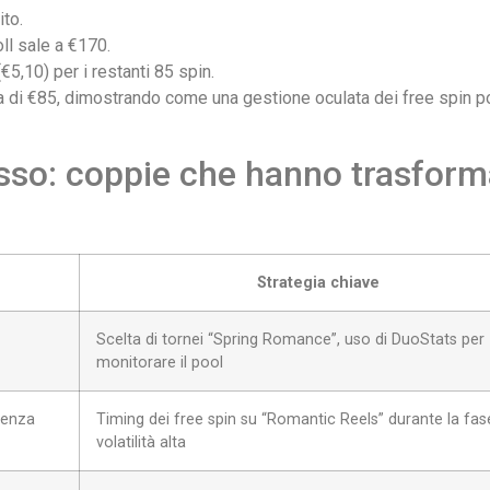
ito.
oll sale a €170.
(€5,10) per i restanti 85 spin.
ta di €85, dimostrando come una gestione oculata dei free spin 
esso: coppie che hanno trasforma
Strategia chiave
Scelta di tornei “Spring Romance”, uso di DuoStats per
monitorare il pool
ienza
Timing dei free spin su “Romantic Reels” durante la fas
volatilità alta