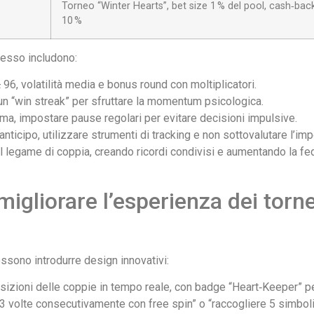
Torneo “Winter Hearts”, bet size 1 % del pool, cash‑bac
10 %
cesso includono:
 96, volatilità media e bonus round con moltiplicatori.
o un “win streak” per sfruttare la momentum psicologica.
lma, impostare pause regolari per evitare decisioni impulsive.
nticipo, utilizzare strumenti di tracking e non sottovalutare l’im
il legame di coppia, creando ricordi condivisi e aumentando la fed
gliorare l’esperienza dei tornei
possono introdurre design innovativi:
posizioni delle coppie in tempo reale, con badge “Heart‑Keeper” p
 3 volte consecutivamente con free spin” o “raccogliere 5 simboli 