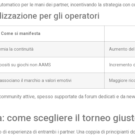
 automatico per le mani dei partner, incentivando la strategia con c
elizzazione per gli operatori
Come si manifesta
mia la continuità
Aumento del 1
epositi su giochi non AAMS
Incremento d
ssociano il marchio a valori emotivi
Maggiore rico
e community attive, spesso supportate da forum dedicati e da new
a: come scegliere il torneo giust
o di esperienza di entrambi i partner. Una coppia di principianti d