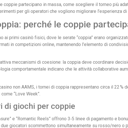
e coppie partecipano in massa, come scegliere il torneo più adatto
erimenti per gli operatori che vogliono migliorare l’esperienza di
 coppia: perché le coppie partec
no ai primi casinò fisici, dove le serate “coppia” erano organizza
formati in competizioni online, mantenendo l’elemento di condivis
a attiva meccanismi di coesione: la coppia deve coordinare decisi
cologia comportamentale indicano che le attività collaborative aum
asino non AAMS, i tornei di coppia rappresentano circa il 22 % del
li come “Love Week”.
i di giochi per coppie
easure” e “Romantic Reels” offrono 3‑5 linee di pagamento e bonu
 i due giocatori scommettono simultaneamente su rosso/nero o pari