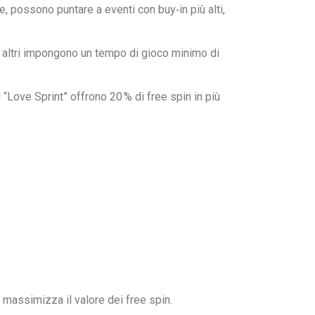
 possono puntare a eventi con buy‑in più alti,
re, altri impongono un tempo di gioco minimo di
i “Love Sprint” offrono 20 % di free spin in più
 massimizza il valore dei free spin.