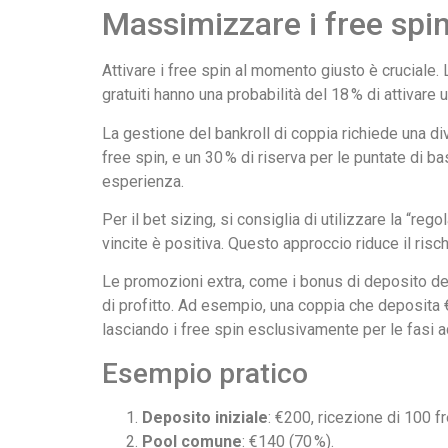
Massimizzare i free spin
Attivare i free spin al momento giusto è cruciale. La
gratuiti hanno una probabilità del 18 % di attivare 
La gestione del bankroll di coppia richiede una di
free spin, e un 30 % di riserva per le puntate di b
esperienza.
Per il bet sizing, si consiglia di utilizzare la “re
vincite è positiva. Questo approccio riduce il rischi
Le promozioni extra, come i bonus di deposito del
di profitto. Ad esempio, una coppia che deposita €
lasciando i free spin esclusivamente per le fasi ad 
Esempio pratico
Deposito iniziale
: €200, ricezione di 100 fr
Pool comune
: €140 (70 %).