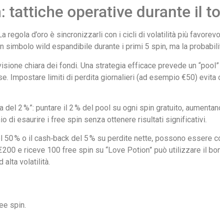
: tattiche operative durante il t
 regola d’oro è sincronizzarli con i cicli di volatilità più favorevo
un simbolo wild espandibile durante i primi 5 spin, ma la probabili
visione chiara dei fondi. Una strategia efficace prevede un “pool”
ase. Impostare limiti di perdita giornalieri (ad esempio €50) evit
gola del 2 %”: puntare il 2 % del pool su ogni spin gratuito, aumen
o di esaurire i free spin senza ottenere risultati significativi.
 50 % o il cash‑back del 5 % su perdite nette, possono essere c
200 e riceve 100 free spin su “Love Potion” può utilizzare il bon
alta volatilità.
ee spin.