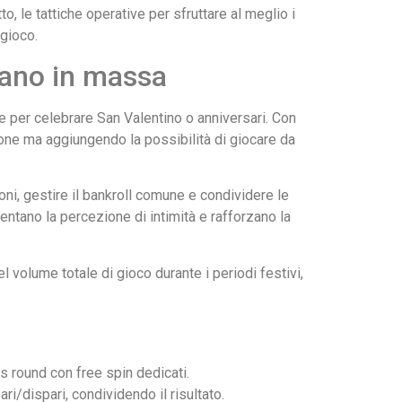
, le tattiche operative per sfruttare al meglio i
 gioco.
ipano in massa
te per celebrare San Valentino o anniversari. Con
ione ma aggiungendo la possibilità di giocare da
oni, gestire il bankroll comune e condividere le
entano la percezione di intimità e rafforzano la
 volume totale di gioco durante i periodi festivi,
s round con free spin dedicati.
/dispari, condividendo il risultato.