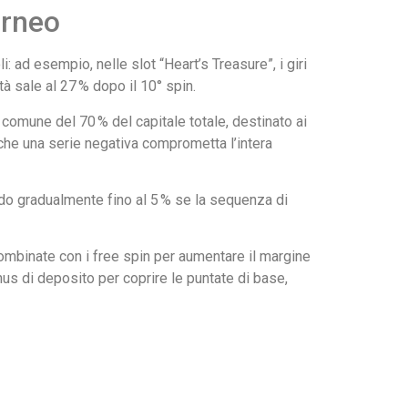
orneo
li: ad esempio, nelle slot “Heart’s Treasure”, i giri
tà sale al 27 % dopo il 10° spin.
 comune del 70 % del capitale totale, destinato ai
a che una serie negativa comprometta l’intera
tando gradualmente fino al 5 % se la sequenza di
ombinate con i free spin per aumentare il margine
us di deposito per coprire le puntate di base,