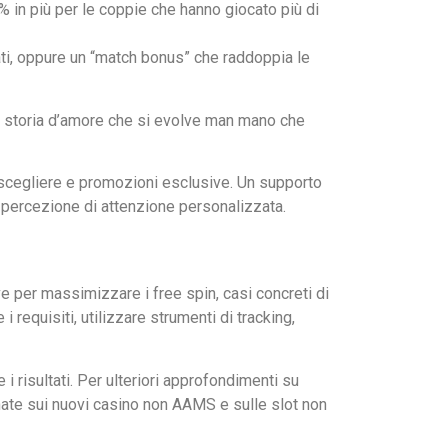
% in più per le coppie che hanno giocato più di
zati, oppure un “match bonus” che raddoppia le
na storia d’amore che si evolve man mano che
 scegliere e promozioni esclusive. Un supporto
la percezione di attenzione personalizzata.
ve per massimizzare i free spin, casi concreti di
 requisiti, utilizzare strumenti di tracking,
i risultati. Per ulteriori approfondimenti su
nate sui nuovi casino non AAMS e sulle slot non