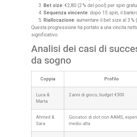
Bet size
: €2,80 (2 % del pool) per spin gratu
Sequenza vincente
: dopo 15 spin, il bankr
Riallocazione
: aumentare il bet size al 3 % 
Questa progressione ha portato a una vincita net
significativo.
Analisi dei casi di succ
da sogno
Coppia
Profilo
Luca &
2 anni di gioco, budget €300
Marta
Ahmed &
Giocatori di slot non AAMS, esper
Sara
medio‑alta