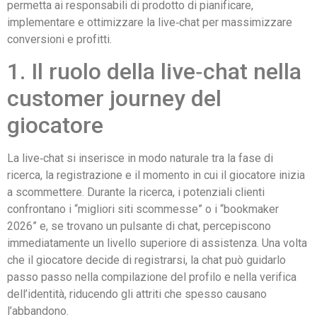
permetta ai responsabili di prodotto di pianificare,
implementare e ottimizzare la live‑chat per massimizzare
conversioni e profitti.
1. Il ruolo della live‑chat nella
customer journey del
giocatore
La live‑chat si inserisce in modo naturale tra la fase di
ricerca, la registrazione e il momento in cui il giocatore inizia
a scommettere. Durante la ricerca, i potenziali clienti
confrontano i “migliori siti scommesse” o i “bookmaker
2026” e, se trovano un pulsante di chat, percepiscono
immediatamente un livello superiore di assistenza. Una volta
che il giocatore decide di registrarsi, la chat può guidarlo
passo passo nella compilazione del profilo e nella verifica
dell’identità, riducendo gli attriti che spesso causano
l’abbandono.