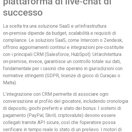
piattaforma di live‑chat di
successo
La scelta tra una soluzione SaaS e un’infrastruttura
on‑premise dipende da budget, scalabilità e requisiti di
compliance. Le soluzioni SaaS, come Intercom o Zendesk,
offrono aggiornamenti continui e integrazioni pre‑costituite
con i principali CRM (Salesforce, HubSpot). Un’architettura
on‑premise, invece, garantisce un controllo totale sui dati,
fondamentale per i casinò che operano in giurisdizioni con
normative stringenti (GDPR, licenze di gioco di Curaçao o
Malta).
L’integrazione con CRM permette di associare ogni
conversazione al profilo del giocatore, includendo cronologia
di deposito, giochi preferiti e stato dei bonus. I sistemi di
pagamento (PayPal, Skrill, criptovalute) devono essere
collegati tramite API sicure, così che l’operatore possa
verificare in tempo reale lo stato di un prelievo. I motori di