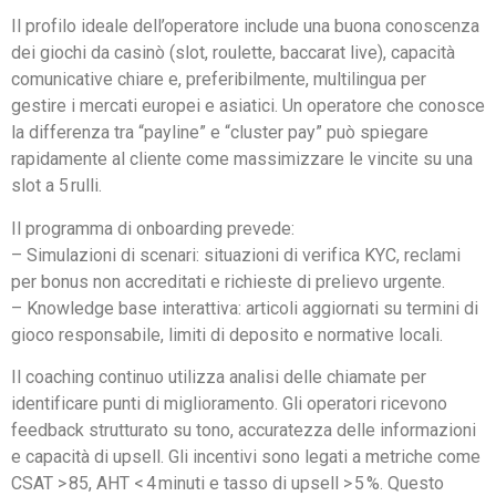
Il profilo ideale dell’operatore include una buona conoscenza
dei giochi da casinò (slot, roulette, baccarat live), capacità
comunicative chiare e, preferibilmente, multilingua per
gestire i mercati europei e asiatici. Un operatore che conosce
la differenza tra “payline” e “cluster pay” può spiegare
rapidamente al cliente come massimizzare le vincite su una
slot a 5 rulli.
Il programma di onboarding prevede:
– Simulazioni di scenari: situazioni di verifica KYC, reclami
per bonus non accreditati e richieste di prelievo urgente.
– Knowledge base interattiva: articoli aggiornati su termini di
gioco responsabile, limiti di deposito e normative locali.
Il coaching continuo utilizza analisi delle chiamate per
identificare punti di miglioramento. Gli operatori ricevono
feedback strutturato su tono, accuratezza delle informazioni
e capacità di upsell. Gli incentivi sono legati a metriche come
CSAT > 85, AHT < 4 minuti e tasso di upsell > 5 %. Questo