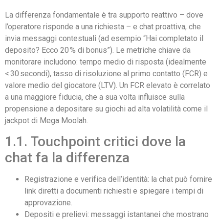
La differenza fondamentale è tra supporto reattivo – dove
l’operatore risponde a una richiesta – e chat proattiva, che
invia messaggi contestuali (ad esempio “Hai completato il
deposito? Ecco 20 % di bonus”). Le metriche chiave da
monitorare includono: tempo medio di risposta (idealmente
< 30 secondi), tasso di risoluzione al primo contatto (FCR) e
valore medio del giocatore (LTV). Un FCR elevato è correlato
a una maggiore fiducia, che a sua volta influisce sulla
propensione a depositare su giochi ad alta volatilità come il
jackpot di Mega Moolah.
1.1. Touchpoint critici dove la
chat fa la differenza
Registrazione e verifica dell’identità: la chat può fornire
link diretti a documenti richiesti e spiegare i tempi di
approvazione.
Depositi e prelievi: messaggi istantanei che mostrano