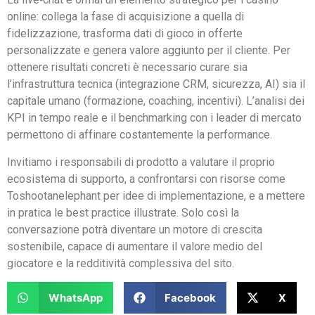
online: collega la fase di acquisizione a quella di
fidelizzazione, trasforma dati di gioco in offerte
personalizzate e genera valore aggiunto per il cliente. Per
ottenere risultati concreti è necessario curare sia
l’infrastruttura tecnica (integrazione CRM, sicurezza, AI) sia il
capitale umano (formazione, coaching, incentivi). L’analisi dei
KPI in tempo reale e il benchmarking con i leader di mercato
permettono di affinare costantemente la performance.
Invitiamo i responsabili di prodotto a valutare il proprio
ecosistema di supporto, a confrontarsi con risorse come
Toshootanelephant per idee di implementazione, e a mettere
in pratica le best practice illustrate. Solo così la
conversazione potrà diventare un motore di crescita
sostenibile, capace di aumentare il valore medio del
giocatore e la redditività complessiva del sito.
WhatsApp
Facebook
X