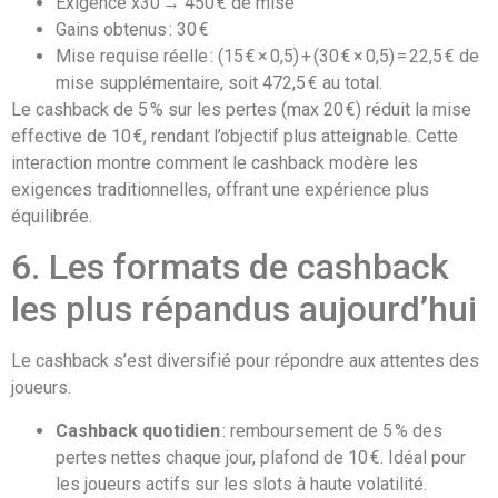
Exigence x30 → 450 € de mise
Gains obtenus : 30 €
Mise requise réelle : (15 € × 0,5) + (30 € × 0,5) = 22,5 € de
mise supplémentaire, soit 472,5 € au total.
Le cashback de 5 % sur les pertes (max 20 €) réduit la mise
effective de 10 €, rendant l’objectif plus atteignable. Cette
interaction montre comment le cashback modère les
exigences traditionnelles, offrant une expérience plus
équilibrée.
6. Les formats de cashback
les plus répandus aujourd’hui
Le cashback s’est diversifié pour répondre aux attentes des
joueurs.
Cashback quotidien
: remboursement de 5 % des
pertes nettes chaque jour, plafond de 10 €. Idéal pour
les joueurs actifs sur les slots à haute volatilité.