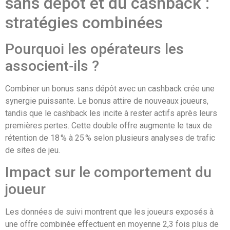
sans dépôt et du cashback :
stratégies combinées
Pourquoi les opérateurs les
associent‑ils ?
Combiner un bonus sans dépôt avec un cashback crée une
synergie puissante. Le bonus attire de nouveaux joueurs,
tandis que le cashback les incite à rester actifs après leurs
premières pertes. Cette double offre augmente le taux de
rétention de 18 % à 25 % selon plusieurs analyses de trafic
de sites de jeu.
Impact sur le comportement du
joueur
Les données de suivi montrent que les joueurs exposés à
une offre combinée effectuent en moyenne 2,3 fois plus de