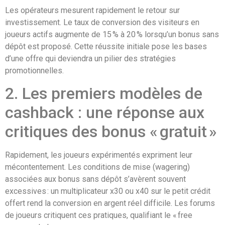
Les opérateurs mesurent rapidement le retour sur
investissement. Le taux de conversion des visiteurs en
joueurs actifs augmente de 15 % à 20 % lorsqu’un bonus sans
dépôt est proposé. Cette réussite initiale pose les bases
d’une offre qui deviendra un pilier des stratégies
promotionnelles.
2. Les premiers modèles de
cashback : une réponse aux
critiques des bonus « gratuit »
Rapidement, les joueurs expérimentés expriment leur
mécontentement. Les conditions de mise (wagering)
associées aux bonus sans dépôt s’avèrent souvent
excessives : un multiplicateur x30 ou x40 sur le petit crédit
offert rend la conversion en argent réel difficile. Les forums
de joueurs critiquent ces pratiques, qualifiant le « free