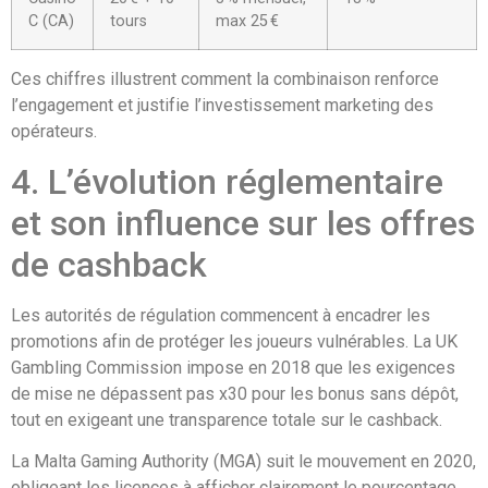
C (CA)
tours
max 25 €
Ces chiffres illustrent comment la combinaison renforce
l’engagement et justifie l’investissement marketing des
opérateurs.
4. L’évolution réglementaire
et son influence sur les offres
de cashback
Les autorités de régulation commencent à encadrer les
promotions afin de protéger les joueurs vulnérables. La UK
Gambling Commission impose en 2018 que les exigences
de mise ne dépassent pas x30 pour les bonus sans dépôt,
tout en exigeant une transparence totale sur le cashback.
La Malta Gaming Authority (MGA) suit le mouvement en 2020,
obligeant les licences à afficher clairement le pourcentage