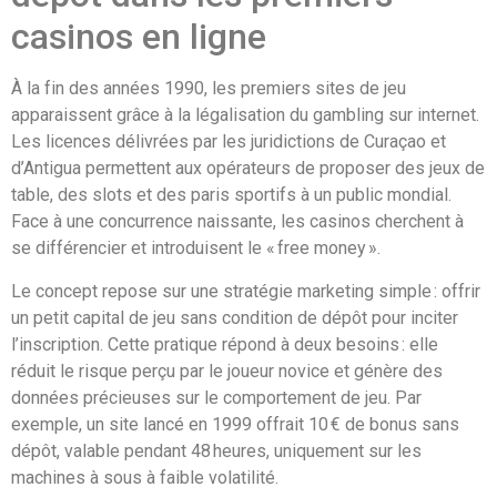
casinos en ligne
À la fin des années 1990, les premiers sites de jeu
apparaissent grâce à la légalisation du gambling sur internet.
Les licences délivrées par les juridictions de Curaçao et
d’Antigua permettent aux opérateurs de proposer des jeux de
table, des slots et des paris sportifs à un public mondial.
Face à une concurrence naissante, les casinos cherchent à
se différencier et introduisent le « free money ».
Le concept repose sur une stratégie marketing simple : offrir
un petit capital de jeu sans condition de dépôt pour inciter
l’inscription. Cette pratique répond à deux besoins : elle
réduit le risque perçu par le joueur novice et génère des
données précieuses sur le comportement de jeu. Par
exemple, un site lancé en 1999 offrait 10 € de bonus sans
dépôt, valable pendant 48 heures, uniquement sur les
machines à sous à faible volatilité.