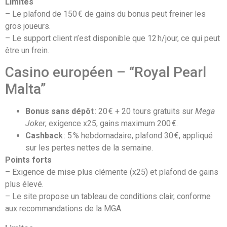
Limites
– Le plafond de 150 € de gains du bonus peut freiner les
gros joueurs.
– Le support client n’est disponible que 12 h/jour, ce qui peut
être un frein.
Casino européen – “Royal Pearl
Malta”
Bonus sans dépôt
: 20 € + 20 tours gratuits sur
Mega
Joker
, exigence x25, gains maximum 200 €.
Cashback
: 5 % hebdomadaire, plafond 30 €, appliqué
sur les pertes nettes de la semaine.
Points forts
– Exigence de mise plus clémente (x25) et plafond de gains
plus élevé.
– Le site propose un tableau de conditions clair, conforme
aux recommandations de la MGA.