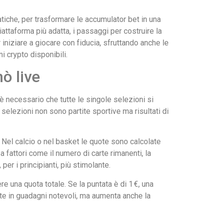
ratiche, per trasformare le accumulator bet in una
iattaforma più adatta, i passaggi per costruire la
r iniziare a giocare con fiducia, sfruttando anche le
i crypto disponibili.
ò live
è necessario che tutte le singole selezioni si
 selezioni non sono partite sportive ma risultati di
. Nel calcio o nel basket le quote sono calcolate
 a fattori come il numero di carte rimanenti, la
per i principianti, più stimolante.
 una quota totale. Se la puntata è di 1 €, una
te in guadagni notevoli, ma aumenta anche la