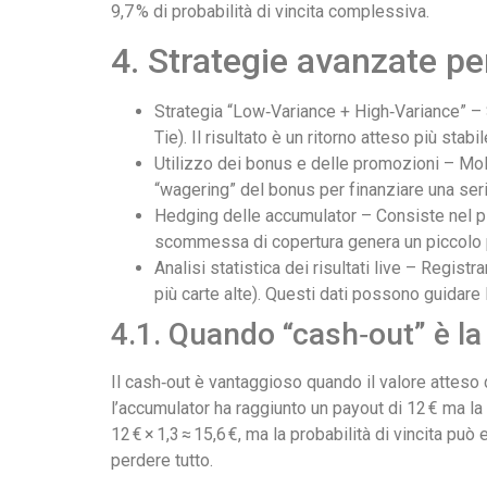
9,7 % di probabilità di vincita complessiva.
4. Strategie avanzate pe
Strategia “Low‑Variance + High‑Variance” – S
Tie). Il risultato è un ritorno atteso più stabi
Utilizzo dei bonus e delle promozioni – Molt
“wagering” del bonus per finanziare una serie
Hedging delle accumulator – Consiste nel pi
scommessa di copertura genera un piccolo pr
Analisi statistica dei risultati live – Regist
più carte alte). Questi dati possono guidare 
4.1. Quando “cash‑out” è la
Il cash‑out è vantaggioso quando il valore atteso 
l’accumulator ha raggiunto un payout di 12 € ma la
12 € × 1,3 ≈ 15,6 €, ma la probabilità di vincita può
perdere tutto.