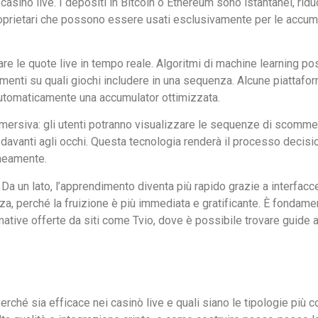
casinò live. I depositi in Bitcoin o Ethereum sono istantanei, r
 proprietari che possono essere usati esclusivamente per le ac
zzare le quote live in tempo reale. Algoritmi di machine learning
rimenti su quali giochi includere in una sequenza. Alcune piattafo
utomaticamente una accumulator ottimizzata.
rsiva: gli utenti potranno visualizzare le sequenze di scommess
 davanti agli occhi. Questa tecnologia renderà il processo decisiona
aneamente.
 Da un lato, l’apprendimento diventa più rapido grazie a interfacce 
nza, perché la fruizione è più immediata e gratificante. È fondam
ormative offerte da siti come Tvio, dove è possibile trovare guide
rché sia efficace nei casinò live e quali siano le tipologie più 