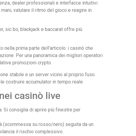
za, dealer professionali e interfacce intuitivi
ani, valutare il ritmo del gioco e reagire in
r, sic bo, blackjack e baccarat offre più
o nella prima parte dell’articolo: i casinò che
sazione. Per una panoramica dei migliori operatori
elative promozioni crypto.
ione stabile e un server vicino al proprio fuso
le costruire accumulator in tempo reale.
nei casinò live
 Si consiglia di aprire più finestre per
lità (scommessa su rosso/nero) seguita da un
ilancia il rischio complessivo.