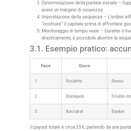
Determinazione della puntata iniziale – Supp
avere un margine di sicurezza.
Impostazione della sequenza – L’ordine influis
“costruire” il capitale prima di affrontare gio
Monitoraggio in tempo reale – Durante il liv
drasticamente, è possibile abortire la sequen
3.1. Esempio pratico: accu
Fase
Gioco
1
Roulette
Rosso
2
Blackjack
Double‑d
3
Baccarat
Banker
Il payout totale è circa 25 €, partendo da una puntat