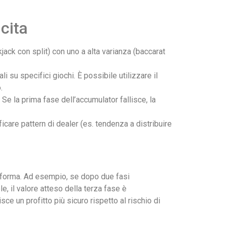
cita
ack con split) con uno a alta varianza (baccarat
su specifici giochi. È possibile utilizzare il
.
 la prima fase dell’accumulator fallisce, la
ficare pattern di dealer (es. tendenza a distribuire
ttaforma. Ad esempio, se dopo due fasi
e, il valore atteso della terza fase è
isce un profitto più sicuro rispetto al rischio di