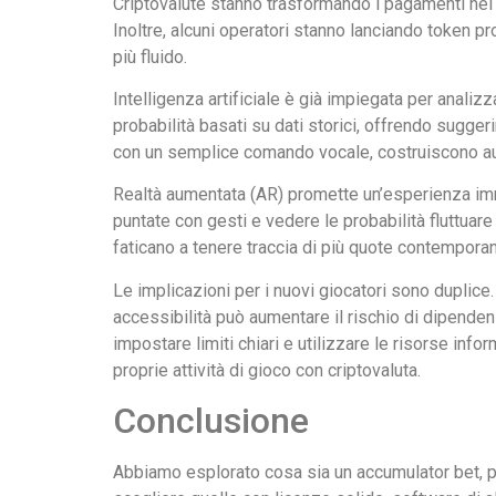
Criptovalute stanno trasformando i pagamenti nei 
Inoltre, alcuni operatori stanno lanciando token
più fluido.
Intelligenza artificiale è già impiegata per anali
probabilità basati su dati storici, offrendo sugge
con un semplice comando vocale, costruiscono a
Realtà aumentata (AR) promette un’esperienza imme
puntate con gesti e vedere le probabilità fluttuare
faticano a tenere traccia di più quote contempor
Le implicazioni per i nuovi giocatori sono duplice.
accessibilità può aumentare il rischio di dipende
impostare limiti chiari e utilizzare le risorse inf
proprie attività di gioco con criptovaluta.
Conclusione
Abbiamo esplorato cosa sia un accumulator bet, pe